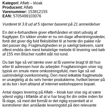
Kategori:
Afløb – kloak
Producent:
Afløb
Varenummer:
153812155
EAN:
5705499103076
Vurderet til
3.8
ud af 5 stjerner baseret på
21
anmeldelser
En del e-forhandlere giver efterhånden et stort udvalg af
fragttyper. En sikker vinder er nu om dage afhentningssteder,
fordi det giver dig fuld fleksibilitet til at hente din pakke når
det passer dig. Fragtmuligheden er jo særligt bekvem, samt
oftest endda den mest betalelige metode til levering ved køb
af 155 mm Blücher rustfrit stål rist rund.
Du bør lige så vel tænke over at få varerne bragt til dit hus
eller til adressen hvor du arbejder. Fragtløsningen viser sig
typisk en smule mere omkostningsfuld, men lige så vel
ualmindeligt overkommelig. Den mest letkøbte fragtmetode
er unægtelig at du selv henter produkterne, hvilket beroer på
at du bor i kort afstand af internet webshoppens bopæl.
Antal dages levering på Afløb – kloak kan vise sig at være
yderst vigtig i tilfælde af at vi har brug for din ordre inden for
få dage, så med det formål er det rigtig essentielt at vi
kontrollerer den anslåede leveringstid på den relevante