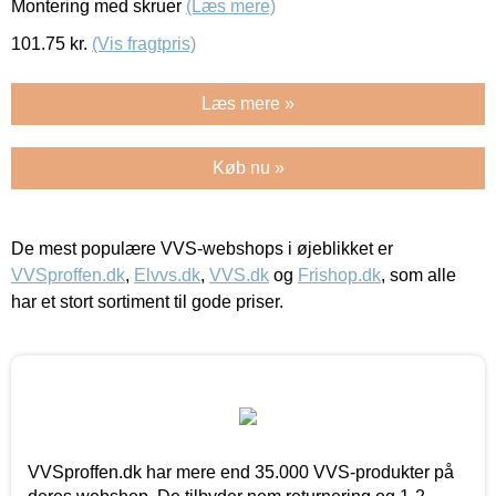
Montering med skruer
(Læs mere)
101.75
kr.
(Vis fragtpris)
Læs mere »
Køb nu »
De mest populære VVS-webshops i øjeblikket er
VVSproffen.dk
,
Elvvs.dk
,
VVS.dk
og
Frishop.dk
, som alle
har et stort sortiment til gode priser.
VVSproffen.dk har mere end 35.000 VVS-produkter på