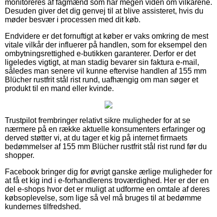
monitoreres af fagmænd som har megen viden om vilkårene.
Desuden giver det dig genvej til at blive assisteret, hvis du
møder besvær i processen med dit køb.
Endvidere er det fornuftigt at køber er vaks omkring de mest
vitale vilkår der influerer på handlen, som for eksempel den
ombytningsrettighed e-butikken garanterer. Derfor er det
ligeledes vigtigt, at man stadig bevarer sin faktura e-mail,
således man senere vil kunne eftervise handlen af 155 mm
Blücher rustfrit stål rist rund, uafhængig om man søger et
produkt til en mand eller kvinde.
Trustpilot frembringer relativt sikre muligheder for at se
nærmere på en række aktuelle konsumenters erfaringer og
derved støtter vi, at du tager et kig på internet firmaets
bedømmelser af 155 mm Blücher rustfrit stål rist rund før du
shopper.
Facebook bringer dig for øvrigt ganske ærlige muligheder for
at få et kig ind i e-forhandlerens troværdighed. Her er der en
del e-shops hvor det er muligt at udforme en omtale af deres
købsoplevelse, som lige så vel må bruges til at bedømme
kundernes tilfredshed.