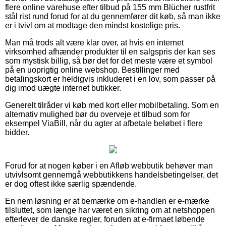
flere online varehuse efter tilbud på 155 mm Blücher rustfrit
stål rist rund forud for at du gennemfører dit køb, så man ikke
er i tvivl om at modtage den mindst kostelige pris.
Man må trods alt være klar over, at hvis en internet
virksomhed afhænder produkter til en salgspris der kan ses
som mystisk billig, så bør det for det meste være et symbol
på en uoprigtig online webshop. Bestillinger med
betalingskort er heldigvis inkluderet i en lov, som passer på
dig imod uægte internet butikker.
Generelt tilråder vi køb med kort eller mobilbetaling. Som en
alternativ mulighed bør du overveje et tilbud som for
eksempel ViaBill, når du agter at afbetale beløbet i flere
bidder.
Forud for at nogen køber i en Afløb webbutik behøver man
utvivlsomt gennemgå webbutikkens handelsbetingelser, det
er dog oftest ikke særlig spændende.
En nem løsning er at bemærke om e-handlen er e-mærke
tilsluttet, som længe har været en sikring om at netshoppen
efterlever de danske regler, foruden at e-firmaet løbende