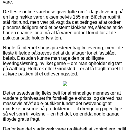
vare.
De fleste online varehuse giver løfte om 1 dags levering på
en lang række varer, eksempelvis 155 mm Blücher rustfrit
stål rist rund, men vær på vagt da det betinges af at ordren
placeres tidligere end et bestemt klokkeslæt, således at de
har en chance for at nå at få varen ordnet forud for at de
pakkeansatte holder fyraften.
Nogle få internet shops præsterer fragtfri levering, men i de
fleste tilfælde påkræves det at du aftager for et fastslået
beløb. Desuden kunne man tage den prisbilligste
leveringsløsning, hvilket gerne – om man opholder sig tæt
på Aalborg, Holbæk eller Grindsted – er at få fragtfirmaet til
at køre pakken til et udleveringssted.
Det er usædvanlig fleksibelt for almindelige mennesker at
vurdere prisniveauet fra forskellige e-shops, og derved har
massevis af Afløb e-butikker fundet det nødvendigt at
mindske priserne på produkterne – til drenge og piger, lige
så vel som til voksne – en hel del, og endda nogle gange
tilbyde gratis fragt.
Derfor kan det stadigvæk være profitabelt at kontrollere indtil