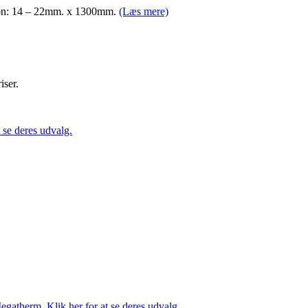
nsion: 14 – 22mm. x 1300mm.
(Læs mere)
iser.
se deres udvalg.
gatherm. Klik her for at se deres udvalg.