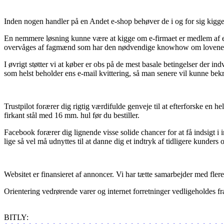
Inden nogen handler på en Andet e-shop behøver de i og for sig kigge
En nemmere løsning kunne være at kigge om e-firmaet er medlem af e-m
overvåges af fagmænd som har den nødvendige knowhow om lovene på o
I øvrigt støtter vi at køber er obs på de mest basale betingelser der i
som helst beholder ens e-mail kvittering, så man senere vil kunne bek
Trustpilot forærer dig rigtig værdifulde genveje til at efterforske en
firkant stål med 16 mm. hul før du bestiller.
Facebook forærer dig lignende visse solide chancer for at få indsigt 
lige så vel må udnyttes til at danne dig et indtryk af tidligere kunders 
Websitet er finansieret af annoncer. Vi har tætte samarbejder med fler
Orientering vedrørende varer og internet forretninger vedligeholdes fra
BITLY: