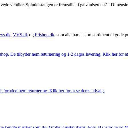
ede ventiler. Spindelstangen er fremstillet i galvaniseret stål. Dime
vvs.dk
,
VVS.dk
og
Frishop.dk
, som alle har et stort sortiment til gode pr
. De tilbyder nem returnering og 1-2 dages levering. Klik her for at 
 foruden nem returnering. Klik her for at se deres udvalg.
le de kendte mærker som Ifö, Grohe, Gustavsberg, Vola, Hansgrohe og Me