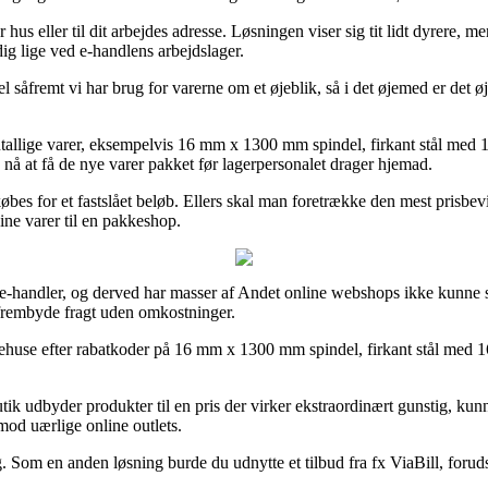
 hus eller til dit arbejdes adresse. Løsningen viser sig tit lidt dyrere, m
dig lige ved e-handlens arbejdslager.
l såfremt vi har brug for varerne om et øjeblik, så i det øjemed er det 
llige varer, eksempelvis 16 mm x 1300 mm spindel, firkant stål med 16 
n nå at få de nye varer pakket før lagerpersonalet drager hjemad.
købes for et fastslået beløb. Ellers skal man foretrække den mest prisbev
dine varer til en pakkeshop.
e e-handler, og derved har masser af Andet online webshops ikke kunne s
 frembyde fragt uden omkostninger.
arehuse efter rabatkoder på 16 mm x 1300 mm spindel, firkant stål med 1
utik udbyder produkter til en pris der virker ekstraordinært gunstig, ku
imod uærlige online outlets.
g. Som en anden løsning burde du udnytte et tilbud fra fx ViaBill, foruds