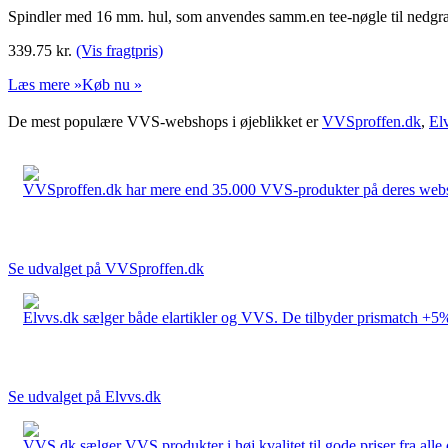
Spindler med 16 mm. hul, som anvendes samm.en tee-nøgle til nedgrav
339.75
kr.
(Vis fragtpris)
Læs mere »
Køb nu »
De mest populære VVS-webshops i øjeblikket er
VVSproffen.dk
,
El
VVSproffen.dk har mere end 35.000 VVS-produkter på deres webshop
Se udvalget på VVSproffen.dk
Elvvs.dk sælger både elartikler og VVS. De tilbyder prismatch +5%,
Se udvalget på Elvvs.dk
VVS.dk sælger VVS produkter i høj kvalitet til gode priser fra al