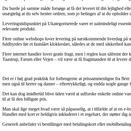
Du burde på samme måde forsøge at få det leveret til din lejlighed eller
unægtelig at du selv henter ordren, som jo betinges af at du opholder 
Leveringstidspunktet på Ukategoriserede varer er ualmindeligt essentie
relevante produkt.
Flere online webshops lover levering på næstkommende hverdag på uta
fuldbyrdes før et fastslået klokkeslæt, således at de med sikkerhed ka
Flere internet handler lover gratis fragt, men i reglen kun såfremt der 
Taastrup, Farum eller Vejen – vil være at få fragtmanden til at levere 
Det er i høj grad praktisk for forbrugerne at prissammenligne fra fler
men også til herrer og damer – eftertrykkeligt, og endda nogle gange
Det kan dog imidlertid blive tiden værd at udforske enkelte online v
til at få den billigste pris.
Man skal lige meget hvad være så påpasselig, at i tilfælde af at en e-b
Handler med kort er heldigvis inkluderet i et regelsæt, der støtter dig 
Generelt anbefaler vi bestillinger med betalingskort eller mobilbetalin