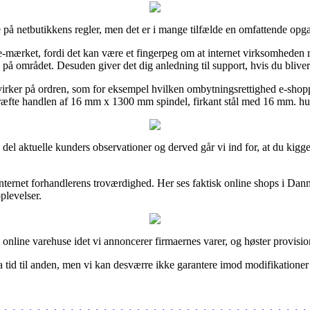
 på netbutikkens regler, men det er i mange tilfælde en omfattende opg
ærket, fordi det kan være et fingerpeg om at internet virksomheden re
mrådet. Desuden giver det dig anledning til support, hvis du bliver 
ndvirker på ordren, som for eksempel hvilken ombytningsrettighed e-shopp
ræfte handlen af 16 mm x 1300 mm spindel, firkant stål med 16 mm. hul, 
 hel del aktuelle kunders observationer og derved går vi ind for, at du 
i internet forhandlerens troværdighed. Her ses faktisk online shops i D
oplevelser.
e online varehuse idet vi annoncerer firmaernes varer, og høster provisi
 tid til anden, men vi kan desværre ikke garantere imod modifikationer d