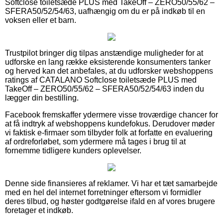
Softclose toiletsæde PLUS med TakeOff – ZERO50/55/62 –
SFERA50/52/54/63, uafhængig om du er på indkøb til en
voksen eller et barn.
Trustpilot bringer dig tilpas anstændige muligheder for at
udforske en lang række eksisterende konsumenters tanker
og herved kan det anbefales, at du udforsker webshoppens
ratings af CATALANO Softclose toiletsæde PLUS med
TakeOff – ZERO50/55/62 – SFERA50/52/54/63 inden du
lægger din bestilling.
Facebook fremskaffer ydermere visse troværdige chancer for
at få indtryk af webshoppens kundefokus. Derudover møder
vi faktisk e-firmaer som tilbyder folk at forfatte en evaluering
af ordreforløbet, som ydermere må tages i brug til at
fornemme tidligere kunders oplevelser.
Denne side finansieres af reklamer. Vi har et tæt samarbejde
med en hel del internet forretninger eftersom vi formidler
deres tilbud, og høster godtgørelse ifald en af vores brugere
foretager et indkøb.