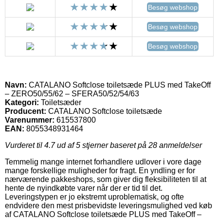
Besøg webshop
Besøg webshop
Besøg webshop
Navn:
CATALANO Softclose toiletsæde PLUS med TakeOff
– ZERO50/55/62 – SFERA50/52/54/63
Kategori:
Toiletsæder
Producent:
CATALANO Softclose toiletsæde
Varenummer:
615537800
EAN:
8055348931464
Vurderet til
4.7
ud af 5 stjerner baseret på
28
anmeldelser
Temmelig mange internet forhandlere udlover i vore dage
mange forskellige muligheder for fragt. En yndling er for
nærværende pakkeshops, som giver dig fleksibiliteten til at
hente de nyindkøbte varer når der er tid til det.
Leveringstypen er jo ekstremt uproblematisk, og ofte
endvidere den mest prisbevidste leveringsmulighed ved køb
af CATALANO Softclose toiletsæde PLUS med TakeOff –