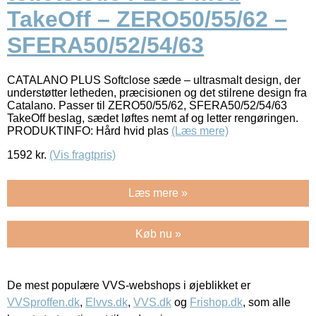
TakeOff – ZERO50/55/62 –
SFERA50/52/54/63
CATALANO PLUS Softclose sæde – ultrasmalt design, der
understøtter letheden, præcisionen og det stilrene design fra
Catalano. Passer til ZERO50/55/62, SFERA50/52/54/63
TakeOff beslag, sædet løftes nemt af og letter rengøringen.
PRODUKTINFO: Hård hvid plas
(Læs mere)
1592
kr.
(Vis fragtpris)
Læs mere »
Køb nu »
De mest populære VVS-webshops i øjeblikket er
VVSproffen.dk
,
Elvvs.dk
,
VVS.dk
og
Frishop.dk
, som alle