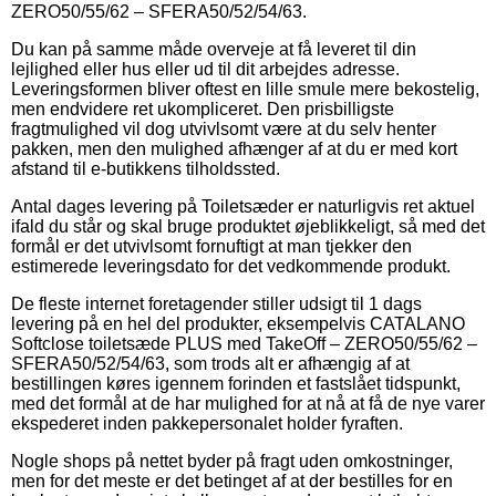
ZERO50/55/62 – SFERA50/52/54/63.
Du kan på samme måde overveje at få leveret til din
lejlighed eller hus eller ud til dit arbejdes adresse.
Leveringsformen bliver oftest en lille smule mere bekostelig,
men endvidere ret ukompliceret. Den prisbilligste
fragtmulighed vil dog utvivlsomt være at du selv henter
pakken, men den mulighed afhænger af at du er med kort
afstand til e-butikkens tilholdssted.
Antal dages levering på Toiletsæder er naturligvis ret aktuel
ifald du står og skal bruge produktet øjeblikkeligt, så med det
formål er det utvivlsomt fornuftigt at man tjekker den
estimerede leveringsdato for det vedkommende produkt.
De fleste internet foretagender stiller udsigt til 1 dags
levering på en hel del produkter, eksempelvis CATALANO
Softclose toiletsæde PLUS med TakeOff – ZERO50/55/62 –
SFERA50/52/54/63, som trods alt er afhængig af at
bestillingen køres igennem forinden et fastslået tidspunkt,
med det formål at de har mulighed for at nå at få de nye varer
ekspederet inden pakkepersonalet holder fyraften.
Nogle shops på nettet byder på fragt uden omkostninger,
men for det meste er det betinget af at der bestilles for en