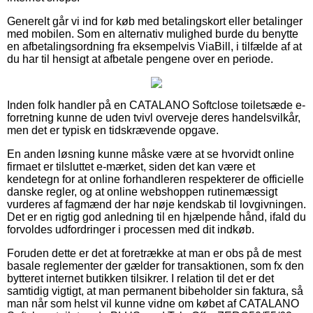
Generelt går vi ind for køb med betalingskort eller betalinger
med mobilen. Som en alternativ mulighed burde du benytte
en afbetalingsordning fra eksempelvis ViaBill, i tilfælde af at
du har til hensigt at afbetale pengene over en periode.
Inden folk handler på en CATALANO Softclose toiletsæde e-
forretning kunne de uden tvivl overveje deres handelsvilkår,
men det er typisk en tidskrævende opgave.
En anden løsning kunne måske være at se hvorvidt online
firmaet er tilsluttet e-mærket, siden det kan være et
kendetegn for at online forhandleren respekterer de officielle
danske regler, og at online webshoppen rutinemæssigt
vurderes af fagmænd der har nøje kendskab til lovgivningen.
Det er en rigtig god anledning til en hjælpende hånd, ifald du
forvoldes udfordringer i processen med dit indkøb.
Foruden dette er det at foretrække at man er obs på de mest
basale reglementer der gælder for transaktionen, som fx den
bytteret internet butikken tilsikrer. I relation til det er det
samtidig vigtigt, at man permanent bibeholder sin faktura, så
man når som helst vil kunne vidne om købet af CATALANO