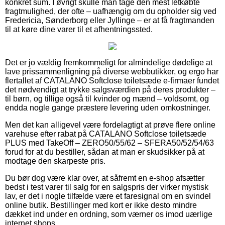
konkret sum. I øvrigt skulle man tage den mest letkøbte
fragtmulighed, der ofte – uafhængig om du opholder sig ved
Fredericia, Sønderborg eller Jyllinge – er at få fragtmanden
til at køre dine varer til et afhentningssted.
Det er jo vældig fremkommeligt for almindelige dødelige at
lave prissammenligning på diverse webbutikker, og ergo har
flertallet af CATALANO Softclose toiletsæde e-firmaer fundet
det nødvendigt at trykke salgsværdien på deres produkter –
til børn, og tillige også til kvinder og mænd – voldsomt, og
endda nogle gange præstere levering uden omkostninger.
Men det kan alligevel være fordelagtigt at prøve flere online
varehuse efter rabat på CATALANO Softclose toiletsæde
PLUS med TakeOff – ZERO50/55/62 – SFERA50/52/54/63
forud for at du bestiller, sådan at man er skudsikker på at
modtage den skarpeste pris.
Du bør dog være klar over, at såfremt en e-shop afsætter
bedst i test varer til salg for en salgspris der virker mystisk
lav, er det i nogle tilfælde være et faresignal om en svindel
online butik. Bestillinger med kort er ikke desto mindre
dækket ind under en ordning, som værner os imod uærlige
internet shops.