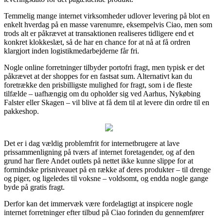
Temmelig mange internet virksomheder udlover levering på blot en
enkelt hverdag på en masse varenumre, eksempelvis Ciao, men som
trods alt er påkrævet at transaktionen realiseres tidligere end et
konkret klokkeslæt, så de har en chance for at nå at få ordren
klargjort inden logistikmedarbejderne får fri.
Nogle online forretninger tilbyder portofri fragt, men typisk er det
påkrævet at der shoppes for en fastsat sum. Alternativt kan du
foretrække den prisbilligste mulighed for fragt, som i de fleste
tilfælde – uafhængig om du opholder sig ved Aarhus, Nykøbing
Falster eller Skagen – vil blive at få dem til at levere din ordre til en
pakkeshop.
Det er i dag vældig problemfrit for internetbrugere at lave
prissammenligning på tværs af internet foretagender, og af den
grund har flere Andet outlets på nettet ikke kunne slippe for at
formindske prisniveauet på en række af deres produkter – til drenge
og piger, og ligeledes til voksne – voldsomt, og endda nogle gange
byde på gratis fragt.
Derfor kan det immervæk være fordelagtigt at inspicere nogle
internet forretninger efter tilbud på Ciao forinden du gennemfører