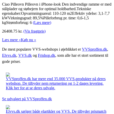
Ciao Pilleovn Pilleovn i iPhone-look Den indvendige ramme er med
stålplader og støbejern for optimal holdbarhed.Tekniske
egenskaber:Opvarmningsareal: 110-120 m2Effektiv ydelse: 3,1-7,7
kWVirkningsgrad: 89,5%Pilleforbrug pr. time: 0,6-1,5
kgStrømforbrug: 6
(Læs mere)
26408.75
kr.
(Vis fragtpris)
Læs mere »
Køb nu »
De mest populære VVS-webshops i øjeblikket er
VVSproffen.dk
,
Elvvs.dk
,
VVS.dk
og
Frishop.dk
, som alle har et stort sortiment til
gode priser.
VVSproffen.dk har mere end 35.000 VVS-produkter på deres
webshop. De tilbyder nem returnering og 1-2 dages levering.
Klik her for at se deres udvalg.
Se udvalget på VVSproffen.dk
Elvvs.dk sælger både elartikler og VVS. De tilbyder prismatch