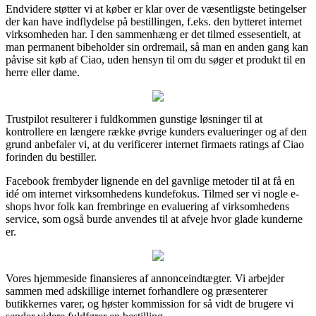
Endvidere støtter vi at køber er klar over de væsentligste betingelser
der kan have indflydelse på bestillingen, f.eks. den bytteret internet
virksomheden har. I den sammenhæng er det tilmed essesentielt, at
man permanent bibeholder sin ordremail, så man en anden gang kan
påvise sit køb af Ciao, uden hensyn til om du søger et produkt til en
herre eller dame.
Trustpilot resulterer i fuldkommen gunstige løsninger til at
kontrollere en længere række øvrige kunders evalueringer og af den
grund anbefaler vi, at du verificerer internet firmaets ratings af Ciao
forinden du bestiller.
Facebook frembyder lignende en del gavnlige metoder til at få en
idé om internet virksomhedens kundefokus. Tilmed ser vi nogle e-
shops hvor folk kan frembringe en evaluering af virksomhedens
service, som også burde anvendes til at afveje hvor glade kunderne
er.
Vores hjemmeside finansieres af annonceindtægter. Vi arbejder
sammen med adskillige internet forhandlere og præsenterer
butikkernes varer, og høster kommission for så vidt de brugere vi