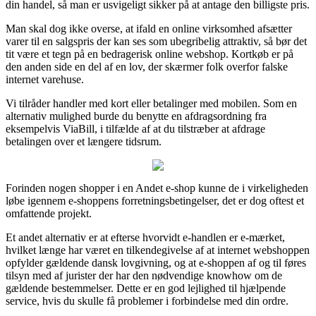
din handel, så man er usvigeligt sikker på at antage den billigste pris.
Man skal dog ikke overse, at ifald en online virksomhed afsætter
varer til en salgspris der kan ses som ubegribelig attraktiv, så bør det
tit være et tegn på en bedragerisk online webshop. Kortkøb er på
den anden side en del af en lov, der skærmer folk overfor falske
internet varehuse.
Vi tilråder handler med kort eller betalinger med mobilen. Som en
alternativ mulighed burde du benytte en afdragsordning fra
eksempelvis ViaBill, i tilfælde af at du tilstræber at afdrage
betalingen over et længere tidsrum.
Forinden nogen shopper i en Andet e-shop kunne de i virkeligheden
løbe igennem e-shoppens forretningsbetingelser, det er dog oftest et
omfattende projekt.
Et andet alternativ er at efterse hvorvidt e-handlen er e-mærket,
hvilket længe har været en tilkendegivelse af at internet webshoppen
opfylder gældende dansk lovgivning, og at e-shoppen af og til føres
tilsyn med af jurister der har den nødvendige knowhow om de
gældende bestemmelser. Dette er en god lejlighed til hjælpende
service, hvis du skulle få problemer i forbindelse med din ordre.