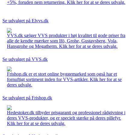
+5%, foruden nem returnering. Klik her for at se deres udvalg.
Se udvalget på Elvvs.dk
VVS.dk sælger VVS produkter i høj kvalitet til gode priser fra
alle de kendte mærker som Ifö, Grohe, Gustavsberg, Vola,
Hansgrohe og Megatherm. Klik her for at se deres udvalg.
Se udvalget på VVS.dk
Frishop.dk er et stort online byggemarked som også har et
fornuftigt sortiment inden for VVS-artikler. Klik her for at se
deres udvalg.
Se udvalget på Frishop.dk
Hedestoker.dk tilbyder prisgaranti og professionel rådgivning i
deres VVS-produkter, og er specielt stærke på deres pillefyr.
Klik her for at se deres udvalg.