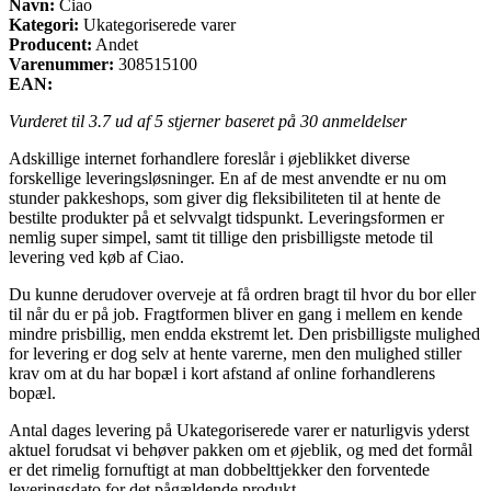
Navn:
Ciao
Kategori:
Ukategoriserede varer
Producent:
Andet
Varenummer:
308515100
EAN:
Vurderet til
3.7
ud af 5 stjerner baseret på
30
anmeldelser
Adskillige internet forhandlere foreslår i øjeblikket diverse
forskellige leveringsløsninger. En af de mest anvendte er nu om
stunder pakkeshops, som giver dig fleksibiliteten til at hente de
bestilte produkter på et selvvalgt tidspunkt. Leveringsformen er
nemlig super simpel, samt tit tillige den prisbilligste metode til
levering ved køb af Ciao.
Du kunne derudover overveje at få ordren bragt til hvor du bor eller
til når du er på job. Fragtformen bliver en gang i mellem en kende
mindre prisbillig, men endda ekstremt let. Den prisbilligste mulighed
for levering er dog selv at hente varerne, men den mulighed stiller
krav om at du har bopæl i kort afstand af online forhandlerens
bopæl.
Antal dages levering på Ukategoriserede varer er naturligvis yderst
aktuel forudsat vi behøver pakken om et øjeblik, og med det formål
er det rimelig fornuftigt at man dobbelttjekker den forventede
leveringsdato for det pågældende produkt.