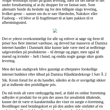
Nogle webshops byder på gratis levering, men for det meste er det
under forudsætning af at du shopper for en fastsat sum. Som
alternativ burde du beslutte sig for den billigste slags levering,
hvilket gerne – uanset om du er nær Hørsholm, Nakskov eller
Faaborg – vil blive at få fragtfirmaet til at køre pakken til et
afhentningssted.
Det er yderst overkommeligt for alle og enhver at søge sig frem til
priser hos flere internet varehuse, og derved har massevis af Damixa
internet handler i Danmark ikke kunne lade være med at nedbringe
salgsværdien på produkterne – til drenge og piger, men også til
mænd og kvinder – helt i bund, og endda nogle gange sikre gratis
levering.
Men det kan stadigvæk blive gunstigt at efterprøve forskellige
internet butikker efter tilbud på Damixa Håndklædekroge I Sæt Ã 2
Stk. Krom forud for at du handler, således at du er usvigeligt sikker
på at indhente den prisbilligste pris.
Du må trods alt være omhyggelig med, at ifald en online forretning
udbyder et produkt for en pris der anses for urealistisk tiltalende,
kunne det tit være et karakteristika der viser en uægte e-forretning.
Bestillinger med betalingskort er på den anden side omfattet af en