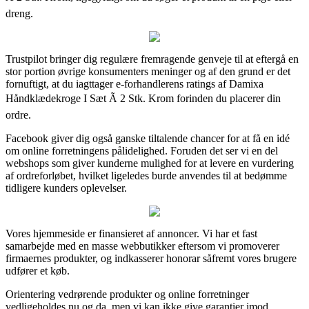
dreng.
Trustpilot bringer dig regulære fremragende genveje til at eftergå en
stor portion øvrige konsumenters meninger og af den grund er det
fornuftigt, at du iagttager e-forhandlerens ratings af Damixa
Håndklædekroge I Sæt Ã 2 Stk. Krom forinden du placerer din
ordre.
Facebook giver dig også ganske tiltalende chancer for at få en idé
om online forretningens pålidelighed. Foruden det ser vi en del
webshops som giver kunderne mulighed for at levere en vurdering
af ordreforløbet, hvilket ligeledes burde anvendes til at bedømme
tidligere kunders oplevelser.
Vores hjemmeside er finansieret af annoncer. Vi har et fast
samarbejde med en masse webbutikker eftersom vi promoverer
firmaernes produkter, og indkasserer honorar såfremt vores brugere
udfører et køb.
Orientering vedrørende produkter og online forretninger
vedligeholdes nu og da, men vi kan ikke give garantier imod