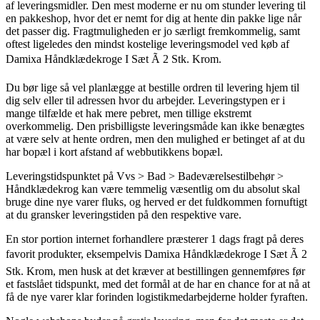
af leveringsmidler. Den mest moderne er nu om stunder levering til
en pakkeshop, hvor det er nemt for dig at hente din pakke lige når
det passer dig. Fragtmuligheden er jo særligt fremkommelig, samt
oftest ligeledes den mindst kostelige leveringsmodel ved køb af
Damixa Håndklædekroge I Sæt Ã 2 Stk. Krom.
Du bør lige så vel planlægge at bestille ordren til levering hjem til
dig selv eller til adressen hvor du arbejder. Leveringstypen er i
mange tilfælde et hak mere pebret, men tillige ekstremt
overkommelig. Den prisbilligste leveringsmåde kan ikke benægtes
at være selv at hente ordren, men den mulighed er betinget af at du
har bopæl i kort afstand af webbutikkens bopæl.
Leveringstidspunktet på Vvs > Bad > Badeværelsestilbehør >
Håndklædekrog kan være temmelig væsentlig om du absolut skal
bruge dine nye varer fluks, og herved er det fuldkommen fornuftigt
at du gransker leveringstiden på den respektive vare.
En stor portion internet forhandlere præsterer 1 dags fragt på deres
favorit produkter, eksempelvis Damixa Håndklædekroge I Sæt Ã 2
Stk. Krom, men husk at det kræver at bestillingen gennemføres før
et fastslået tidspunkt, med det formål at de har en chance for at nå at
få de nye varer klar forinden logistikmedarbejderne holder fyraften.