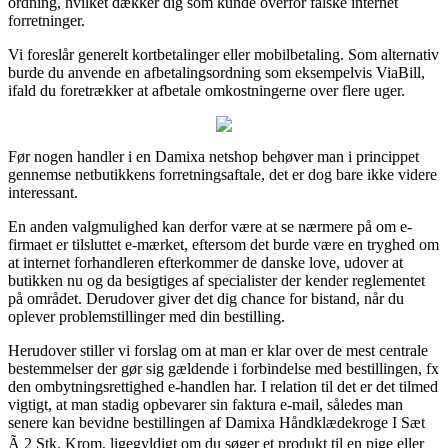
ordning, hvilket dækker dig som kunde overfor falske internet
forretninger.
Vi foreslår generelt kortbetalinger eller mobilbetaling. Som alternativ
burde du anvende en afbetalingsordning som eksempelvis ViaBill,
ifald du foretrækker at afbetale omkostningerne over flere uger.
Før nogen handler i en Damixa netshop behøver man i princippet
gennemse netbutikkens forretningsaftale, det er dog bare ikke videre
interessant.
En anden valgmulighed kan derfor være at se nærmere på om e-
firmaet er tilsluttet e-mærket, eftersom det burde være en tryghed om
at internet forhandleren efterkommer de danske love, udover at
butikken nu og da besigtiges af specialister der kender reglementet
på området. Derudover giver det dig chance for bistand, når du
oplever problemstillinger med din bestilling.
Herudover stiller vi forslag om at man er klar over de mest centrale
bestemmelser der gør sig gældende i forbindelse med bestillingen, fx
den ombytningsrettighed e-handlen har. I relation til det er det tilmed
vigtigt, at man stadig opbevarer sin faktura e-mail, således man
senere kan bevidne bestillingen af Damixa Håndklædekroge I Sæt
Ã 2 Stk. Krom, ligegyldigt om du søger et produkt til en pige eller