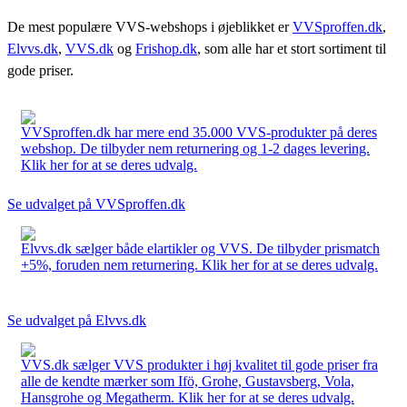
De mest populære VVS-webshops i øjeblikket er
VVSproffen.dk
,
Elvvs.dk
,
VVS.dk
og
Frishop.dk
, som alle har et stort sortiment til
gode priser.
VVSproffen.dk har mere end 35.000 VVS-produkter på deres
webshop. De tilbyder nem returnering og 1-2 dages levering.
Klik her for at se deres udvalg.
Se udvalget på VVSproffen.dk
Elvvs.dk sælger både elartikler og VVS. De tilbyder prismatch
+5%, foruden nem returnering. Klik her for at se deres udvalg.
Se udvalget på Elvvs.dk
VVS.dk sælger VVS produkter i høj kvalitet til gode priser fra
alle de kendte mærker som Ifö, Grohe, Gustavsberg, Vola,
Hansgrohe og Megatherm. Klik her for at se deres udvalg.