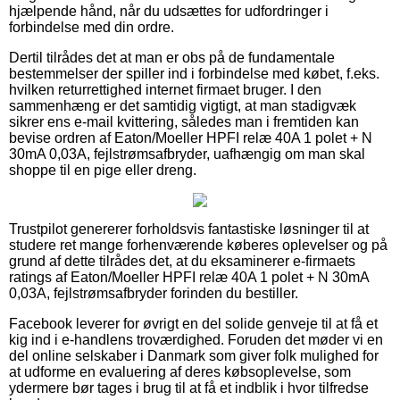
hjælpende hånd, når du udsættes for udfordringer i
forbindelse med din ordre.
Dertil tilrådes det at man er obs på de fundamentale
bestemmelser der spiller ind i forbindelse med købet, f.eks.
hvilken returrettighed internet firmaet bruger. I den
sammenhæng er det samtidig vigtigt, at man stadigvæk
sikrer ens e-mail kvittering, således man i fremtiden kan
bevise ordren af Eaton/Moeller HPFI relæ 40A 1 polet + N
30mA 0,03A, fejlstrømsafbryder, uafhængig om man skal
shoppe til en pige eller dreng.
Trustpilot genererer forholdsvis fantastiske løsninger til at
studere ret mange forhenværende køberes oplevelser og på
grund af dette tilrådes det, at du eksaminerer e-firmaets
ratings af Eaton/Moeller HPFI relæ 40A 1 polet + N 30mA
0,03A, fejlstrømsafbryder forinden du bestiller.
Facebook leverer for øvrigt en del solide genveje til at få et
kig ind i e-handlens troværdighed. Foruden det møder vi en
del online selskaber i Danmark som giver folk mulighed for
at udforme en evaluering af deres købsoplevelse, som
ydermere bør tages i brug til at få et indblik i hvor tilfredse