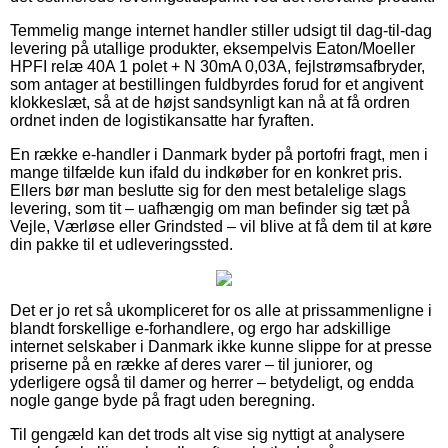
Temmelig mange internet handler stiller udsigt til dag-til-dag
levering på utallige produkter, eksempelvis Eaton/Moeller
HPFI relæ 40A 1 polet + N 30mA 0,03A, fejlstrømsafbryder,
som antager at bestillingen fuldbyrdes forud for et angivent
klokkeslæt, så at de højst sandsynligt kan nå at få ordren
ordnet inden de logistikansatte har fyraften.
En række e-handler i Danmark byder på portofri fragt, men i
mange tilfælde kun ifald du indkøber for en konkret pris.
Ellers bør man beslutte sig for den mest betalelige slags
levering, som tit – uafhængig om man befinder sig tæt på
Vejle, Værløse eller Grindsted – vil blive at få dem til at køre
din pakke til et udleveringssted.
Det er jo ret så ukompliceret for os alle at prissammenligne i
blandt forskellige e-forhandlere, og ergo har adskillige
internet selskaber i Danmark ikke kunne slippe for at presse
priserne på en række af deres varer – til juniorer, og
yderligere også til damer og herrer – betydeligt, og endda
nogle gange byde på fragt uden beregning.
Til gengæld kan det trods alt vise sig nyttigt at analysere