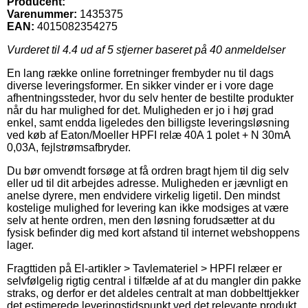
Producent:
Varenummer:
1435375
EAN:
4015082354275
Vurderet til
4.4
ud af 5 stjerner baseret på
40
anmeldelser
En lang række online forretninger frembyder nu til dags
diverse leveringsformer. En sikker vinder er i vore dage
afhentningssteder, hvor du selv henter de bestilte produkter
når du har mulighed for det. Muligheden er jo i høj grad
enkel, samt endda ligeledes den billigste leveringsløsning
ved køb af Eaton/Moeller HPFI relæ 40A 1 polet + N 30mA
0,03A, fejlstrømsafbryder.
Du bør omvendt forsøge at få ordren bragt hjem til dig selv
eller ud til dit arbejdes adresse. Muligheden er jævnligt en
anelse dyrere, men endvidere virkelig ligetil. Den mindst
kostelige mulighed for levering kan ikke modsiges at være
selv at hente ordren, men den løsning forudsætter at du
fysisk befinder dig med kort afstand til internet webshoppens
lager.
Fragttiden på El-artikler > Tavlemateriel > HPFI relæer er
selvfølgelig rigtig central i tilfælde af at du mangler din pakke
straks, og derfor er det aldeles centralt at man dobbelttjekker
det estimerede leveringstidspunkt ved det relevante produkt.