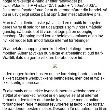
nogle forskellige e-handler efter rabatkoder på
Eaton/Moeller HPFI relæ 40A 1 polet + N 30mA 0,03A,
fejlstrømsafbryder forud for at du gennemfører din handel, så
du er usvigeligt sikker på at opnå den mest attraktive pris.
Man må imidlertid huske på, at ifald en e-butik frembyder
deres varer til salg for en udsalgspris som virker umådelig
gunstig, så burde det tit være et tegn på en uoprigtig
netshop. Shopping med kort er heldigvis omfattet af en lov,
hvilket redder folk imod falske internet forretninger.
Vi anbefaler shopping med kort eller betalinger med
mobilen. Alternativt kan du vælge et afbetalingstilbud fra fx
ViaBill, ifald du gerne vil klare beløbet over tid.
Inden nogen køber hos en online forretning burde man helt
sikkert studere webbutikkens betingelser, men det er typisk
ikke særlig interessant.
Et alternativ er at tjekke hvorvidt internet webshoppen er
støttet af e-mærket, hvilket er en angivelse af at internet
firmaet understøtter de danske love, tillige med at online
forhandleren regelmæssigt revurderes af fagfolk der forstår
de gældende bestemmelser. Desuden får du anledning til en