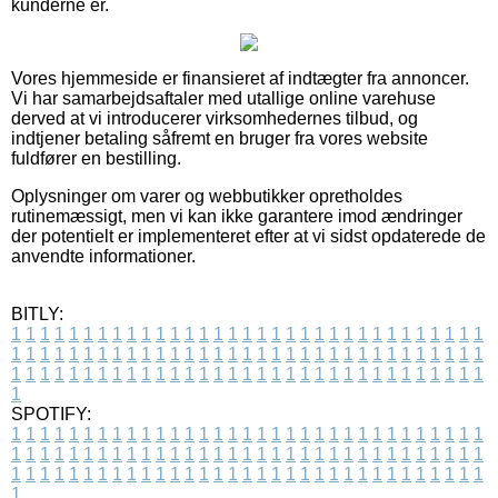
kunderne er.
Vores hjemmeside er finansieret af indtægter fra annoncer.
Vi har samarbejdsaftaler med utallige online varehuse
derved at vi introducerer virksomhedernes tilbud, og
indtjener betaling såfremt en bruger fra vores website
fuldfører en bestilling.
Oplysninger om varer og webbutikker opretholdes
rutinemæssigt, men vi kan ikke garantere imod ændringer
der potentielt er implementeret efter at vi sidst opdaterede de
anvendte informationer.
BITLY:
1
1
1
1
1
1
1
1
1
1
1
1
1
1
1
1
1
1
1
1
1
1
1
1
1
1
1
1
1
1
1
1
1
1
1
1
1
1
1
1
1
1
1
1
1
1
1
1
1
1
1
1
1
1
1
1
1
1
1
1
1
1
1
1
1
1
1
1
1
1
1
1
1
1
1
1
1
1
1
1
1
1
1
1
1
1
1
1
1
1
1
1
1
1
1
1
1
1
1
1
SPOTIFY:
1
1
1
1
1
1
1
1
1
1
1
1
1
1
1
1
1
1
1
1
1
1
1
1
1
1
1
1
1
1
1
1
1
1
1
1
1
1
1
1
1
1
1
1
1
1
1
1
1
1
1
1
1
1
1
1
1
1
1
1
1
1
1
1
1
1
1
1
1
1
1
1
1
1
1
1
1
1
1
1
1
1
1
1
1
1
1
1
1
1
1
1
1
1
1
1
1
1
1
1