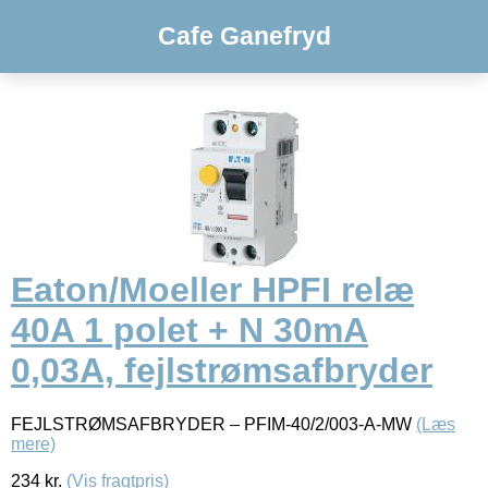
Cafe Ganefryd
Eaton/Moeller HPFI relæ
40A 1 polet + N 30mA
0,03A, fejlstrømsafbryder
FEJLSTRØMSAFBRYDER – PFIM-40/2/003-A-MW
(Læs
mere)
234
kr.
(Vis fragtpris)