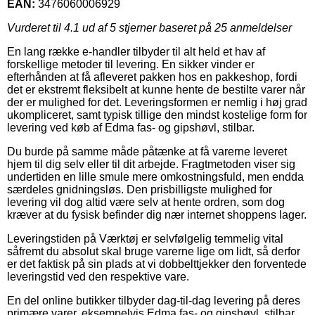
EAN:
3476060006929
Vurderet til
4.1
ud af 5 stjerner baseret på
25
anmeldelser
En lang række e-handler tilbyder til alt held et hav af
forskellige metoder til levering. En sikker vinder er
efterhånden at få afleveret pakken hos en pakkeshop, fordi
det er ekstremt fleksibelt at kunne hente de bestilte varer når
der er mulighed for det. Leveringsformen er nemlig i høj grad
ukompliceret, samt typisk tillige den mindst kostelige form for
levering ved køb af Edma fas- og gipshøvl, stilbar.
Du burde på samme måde påtænke at få varerne leveret
hjem til dig selv eller til dit arbejde. Fragtmetoden viser sig
undertiden en lille smule mere omkostningsfuld, men endda
særdeles gnidningsløs. Den prisbilligste mulighed for
levering vil dog altid være selv at hente ordren, som dog
kræver at du fysisk befinder dig nær internet shoppens lager.
Leveringstiden på Værktøj er selvfølgelig temmelig vital
såfremt du absolut skal bruge varerne lige om lidt, så derfor
er det faktisk på sin plads at vi dobbelttjekker den forventede
leveringstid ved den respektive vare.
En del online butikker tilbyder dag-til-dag levering på deres
primære varer, eksempelvis Edma fas- og gipshøvl, stilbar,