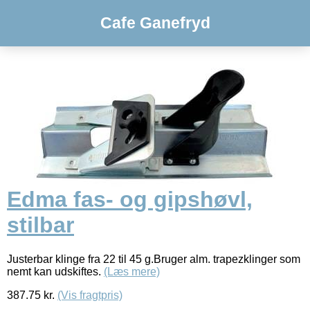
Cafe Ganefryd
Edma fas- og gipshøvl,
stilbar
Justerbar klinge fra 22 til 45 g.Bruger alm. trapezklinger som
nemt kan udskiftes.
(Læs mere)
387.75
kr.
(Vis fragtpris)