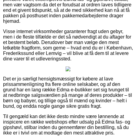
men vær vagtsom da det er forudsat at ordren laves tidligere
end et givent tidspunkt, så at de med sikkerhed kan nå at få
pakken på posthuset inden pakkemedarbejderne drager
hjemad.
Visse internet virksomheder garanterer fragt uden gebyr,
men i de fleste tilfælde er det så nødvendigt at du aftager for
et bestemt beløb. Derudover bør man vælge den mest
letkøbte fragtform, som gerne – hvad end du er i København,
Frederikssund eller Lemvig – vil blive at få dem til at levere
dine varer til et udleveringssted.
Det er jo særligt hensigtsmæssigt for købere at lave
prissammenligning fra flere online selskaber, og af den
grund har en lang række Edma e-butikker set sig tvunget til
at nedbringe salgsværdien på mange af deres produkter – til
børn og babyer, og tillige også til mænd og kvinder – helt i
bund, og endda nogle gange sikre gratis fragt.
Til gengæld kan det ikke desto mindre være lønnende at
inspicere en række webshops efter udsalg på Edma fas- og
gipshøvl, stilbar inden du gennemfører din bestilling, så du
ikke er i tvivl om at modtage den mest attraktive pris.