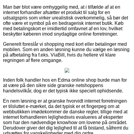
Man bør blot være omhyggelig med, at i tilfælde af at en
internet forhandler afsætter et produkt til salg for en
udsalgspris som virker urealistisk overkommelig, så bør det
ofte være et symbol på en bedragerisk internet butik. Køb
med betalingskort er imidlertid omfavnet af en lov, hvilket
beskytter køberen imod snydagtige online forretninger.
Generelt foreslår vi shopping med kort eller betalinger med
mobilen. Som en anden løsning kunne du vælge en løsning
på afbetaling fra f.eks. ViaBill, hvis du hellere vil klare
regningen af flere omgange.
Inden folk handler hos en Edma online shop burde man for
at være på den sikre side granske netshoppens
handelsvilkår, dog er det typisk ikke specielt ophidsende.
En nem løsning er at granske hvorvidt internet forretningen
er tilsluttet e-mærket, da det typisk er et fingerpeg om at
webbutikken imødekommer de danske regler, tillige med at
internet forhandleren lejlighedsvis evalueres af eksperter
som har den nødvendige knowhow om lovene på området.
Derudover giver det dig lejlighed til at få bistand, såfremt du
udsættes for vanskeligheder med din ordre.