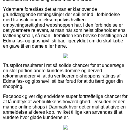
Ydermere foreslåes det at man er klar over de
grundlæggende retningslinjer der spiller ind i forbindelse
med transaktionen, eksempelvis hvilken
ombytningsrettighed webshoppen har. I den forbindelse er
det ydermere relevant, at man når som helst bibeholder ens
kvitteringsmail, så man i fremtiden kan bevise bestillingen af
Edma fas- og gipshøvl, stilbar, ligegyldigt om du skal købe
en gave til en dame eller herre.
Trustpilot resulterer i ret så solide chancer for at undersøge
en stor portion andre kunders domme og derved
rekommanderer vi, at du verificerer e-shoppens ratings af
Edma fas- og gipshøvl, stilbar forud for at du færdiggør din
shopping.
Facebook giver dig endvidere super fortræffelige chancer for
at få indtryk af webbutikkens troværdighed. Desuden er der
mange online shops i Danmark hvor det er muligt at give en
anmeldelse af deres køb, hvilket tillige kan anvendes til at
vurdere hvor glade kunderne er.