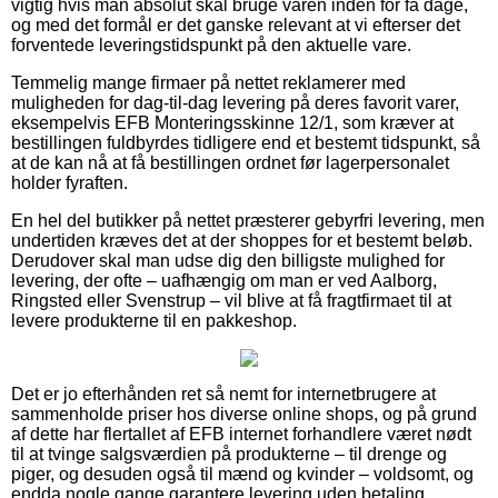
vigtig hvis man absolut skal bruge varen inden for få dage,
og med det formål er det ganske relevant at vi efterser det
forventede leveringstidspunkt på den aktuelle vare.
Temmelig mange firmaer på nettet reklamerer med
muligheden for dag-til-dag levering på deres favorit varer,
eksempelvis EFB Monteringsskinne 12/1, som kræver at
bestillingen fuldbyrdes tidligere end et bestemt tidspunkt, så
at de kan nå at få bestillingen ordnet før lagerpersonalet
holder fyraften.
En hel del butikker på nettet præsterer gebyrfri levering, men
undertiden kræves det at der shoppes for et bestemt beløb.
Derudover skal man udse dig den billigste mulighed for
levering, der ofte – uafhængig om man er ved Aalborg,
Ringsted eller Svenstrup – vil blive at få fragtfirmaet til at
levere produkterne til en pakkeshop.
Det er jo efterhånden ret så nemt for internetbrugere at
sammenholde priser hos diverse online shops, og på grund
af dette har flertallet af EFB internet forhandlere været nødt
til at tvinge salgsværdien på produkterne – til drenge og
piger, og desuden også til mænd og kvinder – voldsomt, og
endda nogle gange garantere levering uden betaling.