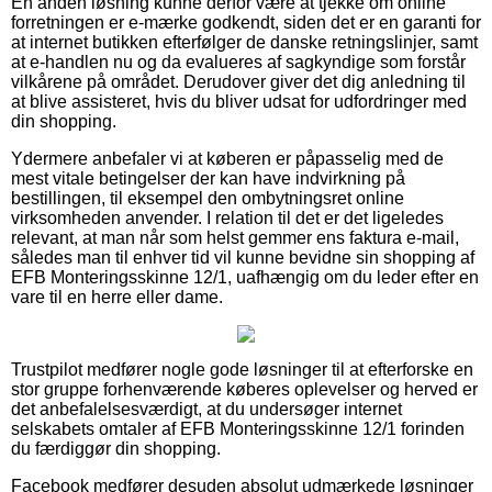
En anden løsning kunne derfor være at tjekke om online
forretningen er e-mærke godkendt, siden det er en garanti for
at internet butikken efterfølger de danske retningslinjer, samt
at e-handlen nu og da evalueres af sagkyndige som forstår
vilkårene på området. Derudover giver det dig anledning til
at blive assisteret, hvis du bliver udsat for udfordringer med
din shopping.
Ydermere anbefaler vi at køberen er påpasselig med de
mest vitale betingelser der kan have indvirkning på
bestillingen, til eksempel den ombytningsret online
virksomheden anvender. I relation til det er det ligeledes
relevant, at man når som helst gemmer ens faktura e-mail,
således man til enhver tid vil kunne bevidne sin shopping af
EFB Monteringsskinne 12/1, uafhængig om du leder efter en
vare til en herre eller dame.
Trustpilot medfører nogle gode løsninger til at efterforske en
stor gruppe forhenværende køberes oplevelser og herved er
det anbefalelsesværdigt, at du undersøger internet
selskabets omtaler af EFB Monteringsskinne 12/1 forinden
du færdiggør din shopping.
Facebook medfører desuden absolut udmærkede løsninger