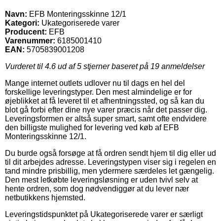
Navn:
EFB Monteringsskinne 12/1
Kategori:
Ukategoriserede varer
Producent:
EFB
Varenummer:
6185001410
EAN:
5705839001208
Vurderet til
4.6
ud af 5 stjerner baseret på
19
anmeldelser
Mange internet outlets udlover nu til dags en hel del
forskellige leveringstyper. Den mest almindelige er for
øjeblikket at få leveret til et afhentningssted, og så kan du
blot gå forbi efter dine nye varer præcis når det passer dig.
Leveringsformen er altså super smart, samt ofte endvidere
den billigste mulighed for levering ved køb af EFB
Monteringsskinne 12/1.
Du burde også forsøge at få ordren sendt hjem til dig eller ud
til dit arbejdes adresse. Leveringstypen viser sig i regelen en
tand mindre prisbillig, men ydermere særdeles let gængelig.
Den mest letkøbte leveringsløsning er uden tvivl selv at
hente ordren, som dog nødvendiggør at du lever nær
netbutikkens hjemsted.
Leveringstidspunktet på Ukategoriserede varer er særligt