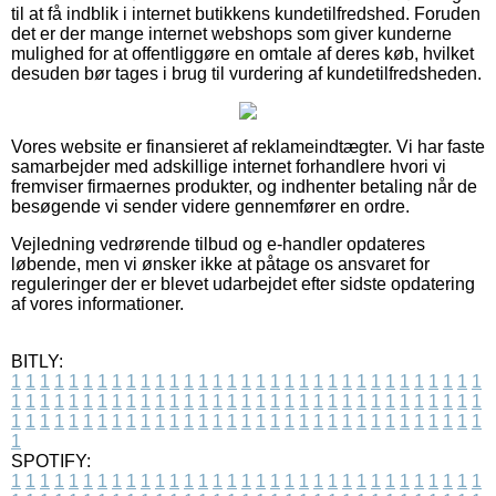
til at få indblik i internet butikkens kundetilfredshed. Foruden
det er der mange internet webshops som giver kunderne
mulighed for at offentliggøre en omtale af deres køb, hvilket
desuden bør tages i brug til vurdering af kundetilfredsheden.
Vores website er finansieret af reklameindtægter. Vi har faste
samarbejder med adskillige internet forhandlere hvori vi
fremviser firmaernes produkter, og indhenter betaling når de
besøgende vi sender videre gennemfører en ordre.
Vejledning vedrørende tilbud og e-handler opdateres
løbende, men vi ønsker ikke at påtage os ansvaret for
reguleringer der er blevet udarbejdet efter sidste opdatering
af vores informationer.
BITLY:
1
1
1
1
1
1
1
1
1
1
1
1
1
1
1
1
1
1
1
1
1
1
1
1
1
1
1
1
1
1
1
1
1
1
1
1
1
1
1
1
1
1
1
1
1
1
1
1
1
1
1
1
1
1
1
1
1
1
1
1
1
1
1
1
1
1
1
1
1
1
1
1
1
1
1
1
1
1
1
1
1
1
1
1
1
1
1
1
1
1
1
1
1
1
1
1
1
1
1
1
SPOTIFY:
1
1
1
1
1
1
1
1
1
1
1
1
1
1
1
1
1
1
1
1
1
1
1
1
1
1
1
1
1
1
1
1
1