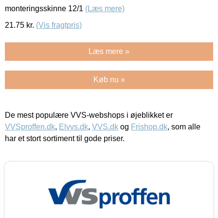
monteringsskinne 12/1
(Læs mere)
21.75
kr.
(Vis fragtpris)
Læs mere »
Køb nu »
De mest populære VVS-webshops i øjeblikket er
VVSproffen.dk
,
Elvvs.dk
,
VVS.dk
og
Frishop.dk
, som alle
har et stort sortiment til gode priser.