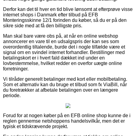
Derfor kan det til hver en tid blive lønsomt at efterprøve visse
internet shops i Danmark efter tilbud på EFB
Monteringsskinne 12/1 forinden du køber, så du er på den
sikre side med at få den billigste pris.
Man skal bare være obs på, at når en online webshop
annoncerer en vare til en udsalgspris der kan ses som
overordentlig tiltalende, burde det i nogle tilfælde være et
signal om en svindel internet forhandler. Bestillinger med
betalingskort er i hvert fald dækket ind under en
lovbestemmelse, hvilket redder en overfor uægte online
forretninger.
Vi tilråder generelt betalinger med kort eller mobilbetaling.
Som et alternativ kan du bruge et tilbud som fx ViaBill, når
du foretrækker at afbetale betalingen over en længere
periode.
Forud for at nogen køber på en EFB online shop kunne de i
reglen gennemse netshoppens handelsvilkår, men det er
typisk et tidskrævende projekt.