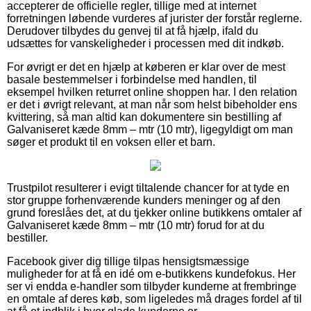
accepterer de officielle regler, tillige med at internet
forretningen løbende vurderes af jurister der forstår reglerne.
Derudover tilbydes du genvej til at få hjælp, ifald du
udsættes for vanskeligheder i processen med dit indkøb.
For øvrigt er det en hjælp at køberen er klar over de mest
basale bestemmelser i forbindelse med handlen, til
eksempel hvilken returret online shoppen har. I den relation
er det i øvrigt relevant, at man når som helst bibeholder ens
kvittering, så man altid kan dokumentere sin bestilling af
Galvaniseret kæde 8mm – mtr (10 mtr), ligegyldigt om man
søger et produkt til en voksen eller et barn.
Trustpilot resulterer i evigt tiltalende chancer for at tyde en
stor gruppe forhenværende kunders meninger og af den
grund foreslåes det, at du tjekker online butikkens omtaler af
Galvaniseret kæde 8mm – mtr (10 mtr) forud for at du
bestiller.
Facebook giver dig tillige tilpas hensigtsmæssige
muligheder for at få en idé om e-butikkens kundefokus. Her
ser vi endda e-handler som tilbyder kunderne at frembringe
en omtale af deres køb, som ligeledes må drages fordel af til