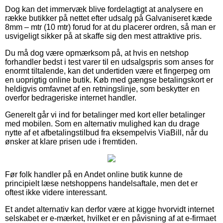
Dog kan det immervæk blive fordelagtigt at analysere en
række butikker på nettet efter udsalg på Galvaniseret kæde
8mm – mtr (10 mtr) forud for at du placerer ordren, så man er
usvigeligt sikker på at skaffe sig den mest attraktive pris.
Du må dog være opmærksom på, at hvis en netshop
forhandler bedst i test varer til en udsalgspris som anses for
enormt tiltalende, kan det undertiden være et fingerpeg om
en uoprigtig online butik. Køb med gængse betalingskort er
heldigvis omfavnet af en retningslinje, som beskytter en
overfor bedrageriske internet handler.
Generelt går vi ind for betalinger med kort eller betalinger
med mobilen. Som en alternativ mulighed kan du drage
nytte af et afbetalingstilbud fra eksempelvis ViaBill, når du
ønsker at klare prisen ude i fremtiden.
Før folk handler på en Andet online butik kunne de
principielt læse netshoppens handelsaftale, men det er
oftest ikke videre interessant.
Et andet alternativ kan derfor være at kigge hvorvidt internet
selskabet er e-mærket, hvilket er en påvisning af at e-firmaet