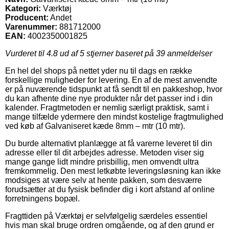
Kategori:
Værktøj
Producent:
Andet
Varenummer:
881712000
EAN:
4002350001825
Vurderet til
4.8
ud af 5 stjerner baseret på
39
anmeldelser
En hel del shops på nettet yder nu til dags en række
forskellige muligheder for levering. En af de mest anvendte
er på nuværende tidspunkt at få sendt til en pakkeshop, hvor
du kan afhente dine nye produkter når det passer ind i din
kalender. Fragtmetoden er nemlig særligt praktisk, samt i
mange tilfælde ydermere den mindst kostelige fragtmulighed
ved køb af Galvaniseret kæde 8mm – mtr (10 mtr).
Du burde alternativt planlægge at få varerne leveret til din
adresse eller til dit arbejdes adresse. Metoden viser sig
mange gange lidt mindre prisbillig, men omvendt ultra
fremkommelig. Den mest letkøbte leveringsløsning kan ikke
modsiges at være selv at hente pakken, som desværre
forudsætter at du fysisk befinder dig i kort afstand af online
forretningens bopæl.
Fragttiden på Værktøj er selvfølgelig særdeles essentiel
hvis man skal bruge ordren omgående, og af den grund er