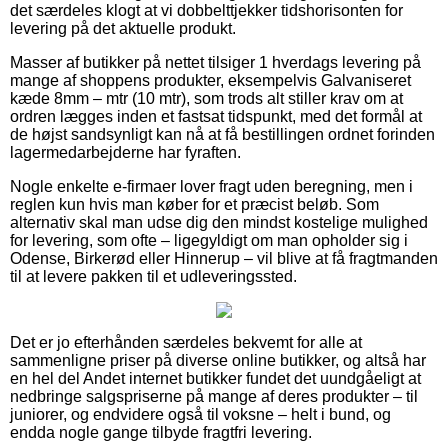
det særdeles klogt at vi dobbelttjekker tidshorisonten for
levering på det aktuelle produkt.
Masser af butikker på nettet tilsiger 1 hverdags levering på
mange af shoppens produkter, eksempelvis Galvaniseret
kæde 8mm – mtr (10 mtr), som trods alt stiller krav om at
ordren lægges inden et fastsat tidspunkt, med det formål at
de højst sandsynligt kan nå at få bestillingen ordnet forinden
lagermedarbejderne har fyraften.
Nogle enkelte e-firmaer lover fragt uden beregning, men i
reglen kun hvis man køber for et præcist beløb. Som
alternativ skal man udse dig den mindst kostelige mulighed
for levering, som ofte – ligegyldigt om man opholder sig i
Odense, Birkerød eller Hinnerup – vil blive at få fragtmanden
til at levere pakken til et udleveringssted.
Det er jo efterhånden særdeles bekvemt for alle at
sammenligne priser på diverse online butikker, og altså har
en hel del Andet internet butikker fundet det uundgåeligt at
nedbringe salgspriserne på mange af deres produkter – til
juniorer, og endvidere også til voksne – helt i bund, og
endda nogle gange tilbyde fragtfri levering.