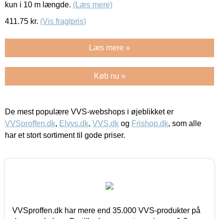
kun i 10 m længde.
(Læs mere)
411.75
kr.
(Vis fragtpris)
Læs mere »
Køb nu »
De mest populære VVS-webshops i øjeblikket er
VVSproffen.dk
,
Elvvs.dk
,
VVS.dk
og
Frishop.dk
, som alle
har et stort sortiment til gode priser.
VVSproffen.dk har mere end 35.000 VVS-produkter på