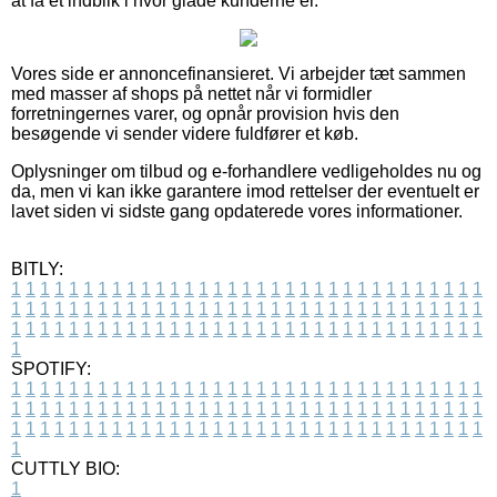
at få et indblik i hvor glade kunderne er.
Vores side er annoncefinansieret. Vi arbejder tæt sammen
med masser af shops på nettet når vi formidler
forretningernes varer, og opnår provision hvis den
besøgende vi sender videre fuldfører et køb.
Oplysninger om tilbud og e-forhandlere vedligeholdes nu og
da, men vi kan ikke garantere imod rettelser der eventuelt er
lavet siden vi sidste gang opdaterede vores informationer.
BITLY:
1
1
1
1
1
1
1
1
1
1
1
1
1
1
1
1
1
1
1
1
1
1
1
1
1
1
1
1
1
1
1
1
1
1
1
1
1
1
1
1
1
1
1
1
1
1
1
1
1
1
1
1
1
1
1
1
1
1
1
1
1
1
1
1
1
1
1
1
1
1
1
1
1
1
1
1
1
1
1
1
1
1
1
1
1
1
1
1
1
1
1
1
1
1
1
1
1
1
1
1
SPOTIFY:
1
1
1
1
1
1
1
1
1
1
1
1
1
1
1
1
1
1
1
1
1
1
1
1
1
1
1
1
1
1
1
1
1
1
1
1
1
1
1
1
1
1
1
1
1
1
1
1
1
1
1
1
1
1
1
1
1
1
1
1
1
1
1
1
1
1
1
1
1
1
1
1
1
1
1
1
1
1
1
1
1
1
1
1
1
1
1
1
1
1
1
1
1
1
1
1
1
1
1
1
CUTTLY BIO:
1