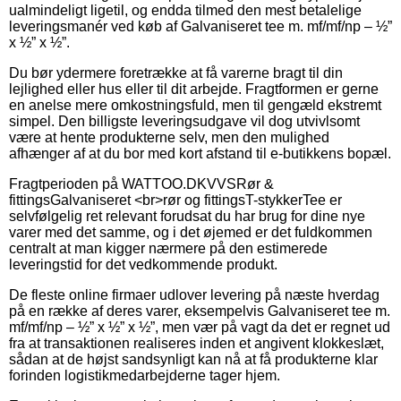
ualmindeligt ligetil, og endda tilmed den mest betalelige
leveringsmanér ved køb af Galvaniseret tee m. mf/mf/np – ½”
x ½” x ½”.
Du bør ydermere foretrække at få varerne bragt til din
lejlighed eller hus eller til dit arbejde. Fragtformen er gerne
en anelse mere omkostningsfuld, men til gengæld ekstremt
simpel. Den billigste leveringsudgave vil dog utvivlsomt
være at hente produkterne selv, men den mulighed
afhænger af at du bor med kort afstand til e-butikkens bopæl.
Fragtperioden på WATTOO.DKVVSRør &
fittingsGalvaniseret <br>rør og fittingsT-stykkerTee er
selvfølgelig ret relevant forudsat du har brug for dine nye
varer med det samme, og i det øjemed er det fuldkommen
centralt at man kigger nærmere på den estimerede
leveringstid for det vedkommende produkt.
De fleste online firmaer udlover levering på næste hverdag
på en række af deres varer, eksempelvis Galvaniseret tee m.
mf/mf/np – ½” x ½” x ½”, men vær på vagt da det er regnet ud
fra at transaktionen realiseres inden et angivent klokkeslæt,
sådan at de højst sandsynligt kan nå at få produkterne klar
forinden logistikmedarbejderne tager hjem.