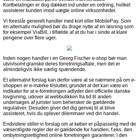
Kortbetalinger er dog dækket ind under en ordning, hvilket
assisterer kunden imod uægte online virksomheder.
Vi foreslår generelt handler med kort eller MobilePay. Som
en alternativ mulighed bør du drage nytte af en løsning som
for eksempel ViaBill, i tilfælde af at du har i sinde at klare
pengene over flere uger.
Inden nogen handler i en Georg Fischer e-shop bør man
utvivlsomt granske deres forretningsaftale, men det er
almindeligvis ikke særlig spændende.
Et alternativt forslag kan derfor være at se nærmere på om e-
shoppen er e-mærke tilsluttet, grundet at det kan være en
indikator for at e-forretningen adlyder den officielle danske
lovgivning, udover at webbutikken fra tid til anden
undersøges af jurister som behersker de gældende
regulativer. Desuden giver det dig genvej til at blive
assisteret, hvis du oplever dilemmaer ved din handel.
Endvidere stiller vi forslag om at køber er påpasselig med de
væsentligste regler der er gældende for handlen, f.eks. den
ombytningsrettighed online forretningen garanterer. I den