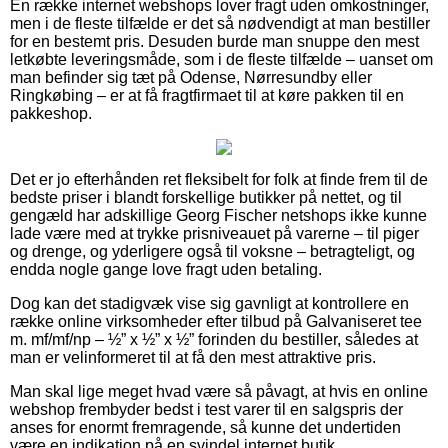
En række internet webshops lover fragt uden omkostninger,
men i de fleste tilfælde er det så nødvendigt at man bestiller
for en bestemt pris. Desuden burde man snuppe den mest
letkøbte leveringsmåde, som i de fleste tilfælde – uanset om
man befinder sig tæt på Odense, Nørresundby eller
Ringkøbing – er at få fragtfirmaet til at køre pakken til en
pakkeshop.
Det er jo efterhånden ret fleksibelt for folk at finde frem til de
bedste priser i blandt forskellige butikker på nettet, og til
gengæld har adskillige Georg Fischer netshops ikke kunne
lade være med at trykke prisniveauet på varerne – til piger
og drenge, og yderligere også til voksne – betragteligt, og
endda nogle gange love fragt uden betaling.
Dog kan det stadigvæk vise sig gavnligt at kontrollere en
række online virksomheder efter tilbud på Galvaniseret tee
m. mf/mf/np – ½” x ½” x ½” forinden du bestiller, således at
man er velinformeret til at få den mest attraktive pris.
Man skal lige meget hvad være så påvagt, at hvis en online
webshop frembyder bedst i test varer til en salgspris der
anses for enormt fremragende, så kunne det undertiden
være en indikation på en svindel internet butik.