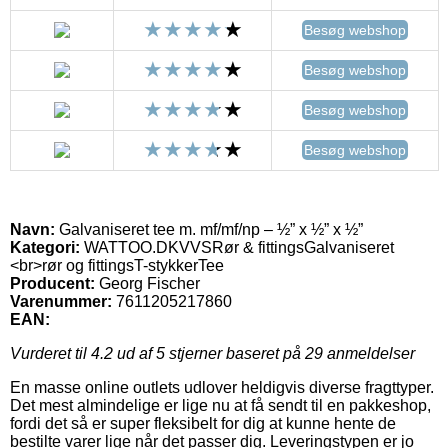
Besøg webshop
Besøg webshop
Besøg webshop
Besøg webshop
Navn:
Galvaniseret tee m. mf/mf/np – ½” x ½” x ½”
Kategori:
WATTOO.DKVVSRør & fittingsGalvaniseret
<br>rør og fittingsT-stykkerTee
Producent:
Georg Fischer
Varenummer:
7611205217860
EAN:
Vurderet til
4.2
ud af 5 stjerner baseret på
29
anmeldelser
En masse online outlets udlover heldigvis diverse fragttyper.
Det mest almindelige er lige nu at få sendt til en pakkeshop,
fordi det så er super fleksibelt for dig at kunne hente de
bestilte varer lige når det passer dig. Leveringstypen er jo