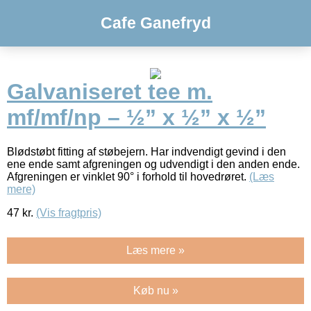
Cafe Ganefryd
Galvaniseret tee m.
mf/mf/np – ½” x ½” x ½”
Blødstøbt fitting af støbejern. Har indvendigt gevind i den
ene ende samt afgreningen og udvendigt i den anden ende.
Afgreningen er vinklet 90° i forhold til hovedrøret.
(Læs
mere)
47
kr.
(Vis fragtpris)
Læs mere »
Køb nu »