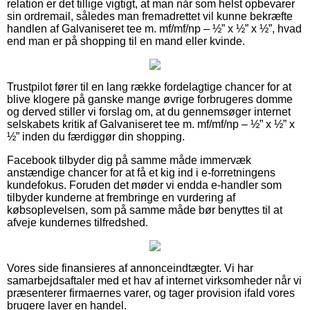
relation er det tillige vigtigt, at man når som helst opbevarer
sin ordremail, således man fremadrettet vil kunne bekræfte
handlen af Galvaniseret tee m. mf/mf/np – ½” x ½” x ½”, hvad
end man er på shopping til en mand eller kvinde.
Trustpilot fører til en lang række fordelagtige chancer for at
blive klogere på ganske mange øvrige forbrugeres domme
og derved stiller vi forslag om, at du gennemsøger internet
selskabets kritik af Galvaniseret tee m. mf/mf/np – ½” x ½” x
½” inden du færdiggør din shopping.
Facebook tilbyder dig på samme måde immervæk
anstændige chancer for at få et kig ind i e-forretningens
kundefokus. Foruden det møder vi endda e-handler som
tilbyder kunderne at frembringe en vurdering af
købsoplevelsen, som på samme måde bør benyttes til at
afveje kundernes tilfredshed.
Vores side finansieres af annonceindtægter. Vi har
samarbejdsaftaler med et hav af internet virksomheder når vi
præsenterer firmaernes varer, og tager provision ifald vores
brugere laver en handel.