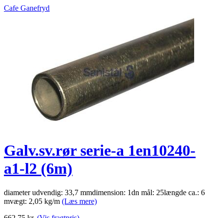
Cafe Ganefryd
Galv.sv.rør serie-a 1en10240-
a1-l2 (6m)
diameter udvendig: 33,7 mmdimension: 1dn mål: 25længde ca.: 6
mvægt: 2,05 kg/m
(Læs mere)
662.75
kr.
(Vis fragtpris)