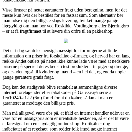
Visse firmaer på nettet garanterer fragt uden beregning, men for det
meste kun hvis der bestilles for en fastsat sum. Som alternativ bør
man udse dig den billigste slags levering, hvilket mange gange –
ligegyldigt om man bor ved Roskilde, Vordingborg eller Bjerringbro
– er at få fragtfirmaet til at levere din ordre til en pakkeshop.
Det er i dag særdeles hensigtsmæssigt for forbrugerne at finde
information om priser fra forskellige e-firmaer, og herved har en lang
række Andet outlets på nettet ikke kunne lade være med at nedskære
priserne på specielt deres bedst i test produkter – til piger og drenge,
og desuden også til kvinder og mænd – en hel del, og endda nogle
gange garantere gratis fragt.
Dog kan det stadigvæk blive rentabelt at sammenligne diverse
internet foretagender efter rabatkoder på Galv.sv.rør serie-a
1en10240-a1-l2 (6m) forud for at du køber, sådan at man er
garanteret at modtage den billigste pris.
Man må alligevel være obs på, at ifald en internet handler udlover en
vare for en udsalgspris som er urealistisk beskeden, så er det tit være
et faresignal om en snydagtig online shop. Kortkøb er dog
indbefattet af et regelsæt, som redder folk imod uægte internet