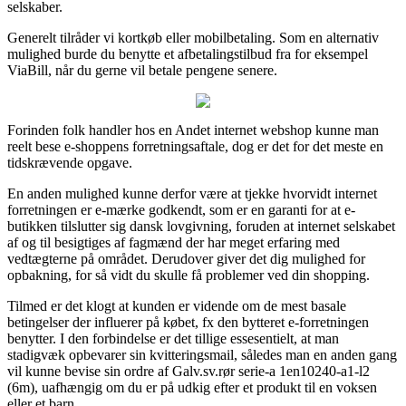
selskaber.
Generelt tilråder vi kortkøb eller mobilbetaling. Som en alternativ
mulighed burde du benytte et afbetalingstilbud fra for eksempel
ViaBill, når du gerne vil betale pengene senere.
Forinden folk handler hos en Andet internet webshop kunne man
reelt bese e-shoppens forretningsaftale, dog er det for det meste en
tidskrævende opgave.
En anden mulighed kunne derfor være at tjekke hvorvidt internet
forretningen er e-mærke godkendt, som er en garanti for at e-
butikken tilslutter sig dansk lovgivning, foruden at internet selskabet
af og til besigtiges af fagmænd der har meget erfaring med
vedtægterne på området. Derudover giver det dig mulighed for
opbakning, for så vidt du skulle få problemer ved din shopping.
Tilmed er det klogt at kunden er vidende om de mest basale
betingelser der influerer på købet, fx den bytteret e-forretningen
benytter. I den forbindelse er det tillige essesentielt, at man
stadigvæk opbevarer sin kvitteringsmail, således man en anden gang
vil kunne bevise sin ordre af Galv.sv.rør serie-a 1en10240-a1-l2
(6m), uafhængig om du er på udkig efter et produkt til en voksen
eller et barn.