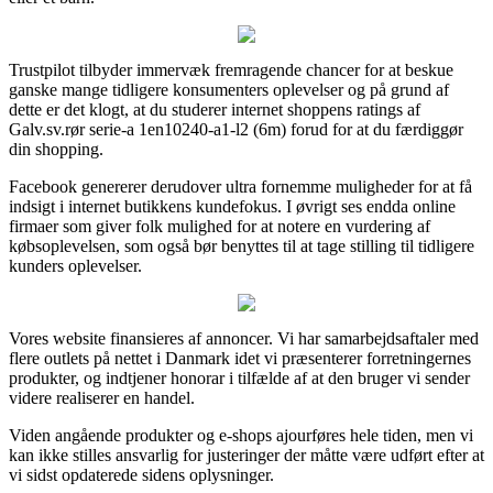
Trustpilot tilbyder immervæk fremragende chancer for at beskue
ganske mange tidligere konsumenters oplevelser og på grund af
dette er det klogt, at du studerer internet shoppens ratings af
Galv.sv.rør serie-a 1en10240-a1-l2 (6m) forud for at du færdiggør
din shopping.
Facebook genererer derudover ultra fornemme muligheder for at få
indsigt i internet butikkens kundefokus. I øvrigt ses endda online
firmaer som giver folk mulighed for at notere en vurdering af
købsoplevelsen, som også bør benyttes til at tage stilling til tidligere
kunders oplevelser.
Vores website finansieres af annoncer. Vi har samarbejdsaftaler med
flere outlets på nettet i Danmark idet vi præsenterer forretningernes
produkter, og indtjener honorar i tilfælde af at den bruger vi sender
videre realiserer en handel.
Viden angående produkter og e-shops ajourføres hele tiden, men vi
kan ikke stilles ansvarlig for justeringer der måtte være udført efter at
vi sidst opdaterede sidens oplysninger.