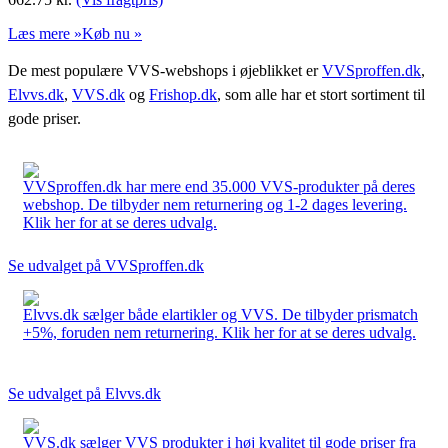
Læs mere »
Køb nu »
De mest populære VVS-webshops i øjeblikket er
VVSproffen.dk
,
Elvvs.dk
,
VVS.dk
og
Frishop.dk
, som alle har et stort sortiment til
gode priser.
VVSproffen.dk har mere end 35.000 VVS-produkter på deres
webshop. De tilbyder nem returnering og 1-2 dages levering.
Klik her for at se deres udvalg.
Se udvalget på VVSproffen.dk
Elvvs.dk sælger både elartikler og VVS. De tilbyder prismatch
+5%, foruden nem returnering. Klik her for at se deres udvalg.
Se udvalget på Elvvs.dk
VVS.dk sælger VVS produkter i høj kvalitet til gode priser fra