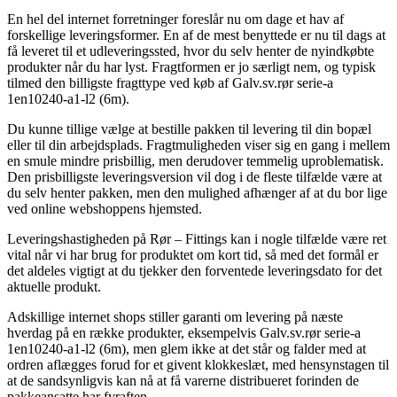
En hel del internet forretninger foreslår nu om dage et hav af
forskellige leveringsformer. En af de mest benyttede er nu til dags at
få leveret til et udleveringssted, hvor du selv henter de nyindkøbte
produkter når du har lyst. Fragtformen er jo særligt nem, og typisk
tilmed den billigste fragttype ved køb af Galv.sv.rør serie-a
1en10240-a1-l2 (6m).
Du kunne tillige vælge at bestille pakken til levering til din bopæl
eller til din arbejdsplads. Fragtmuligheden viser sig en gang i mellem
en smule mindre prisbillig, men derudover temmelig uproblematisk.
Den prisbilligste leveringsversion vil dog i de fleste tilfælde være at
du selv henter pakken, men den mulighed afhænger af at du bor lige
ved online webshoppens hjemsted.
Leveringshastigheden på Rør – Fittings kan i nogle tilfælde være ret
vital når vi har brug for produktet om kort tid, så med det formål er
det aldeles vigtigt at du tjekker den forventede leveringsdato for det
aktuelle produkt.
Adskillige internet shops stiller garanti om levering på næste
hverdag på en række produkter, eksempelvis Galv.sv.rør serie-a
1en10240-a1-l2 (6m), men glem ikke at det står og falder med at
ordren aflægges forud for et givent klokkeslæt, med hensynstagen til
at de sandsynligvis kan nå at få varerne distribueret forinden de
pakkeansatte har fyraften.