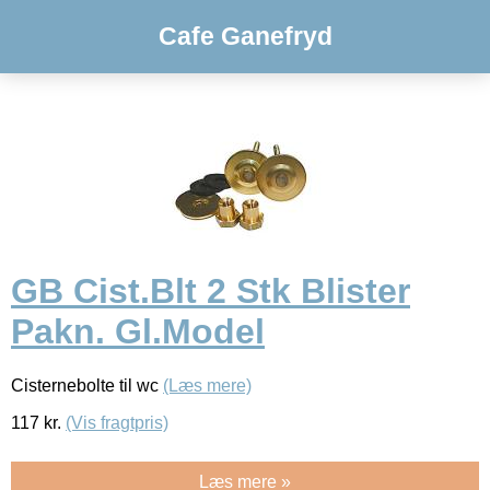
Cafe Ganefryd
GB Cist.Blt 2 Stk Blister
Pakn. Gl.Model
Cisternebolte til wc
(Læs mere)
117
kr.
(Vis fragtpris)
Læs mere »