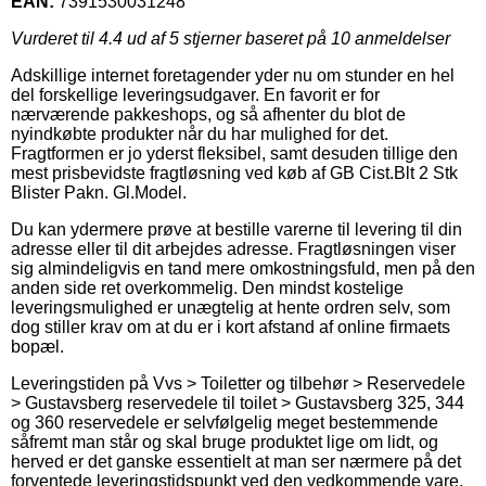
EAN:
7391530031248
Vurderet til
4.4
ud af 5 stjerner baseret på
10
anmeldelser
Adskillige internet foretagender yder nu om stunder en hel
del forskellige leveringsudgaver. En favorit er for
nærværende pakkeshops, og så afhenter du blot de
nyindkøbte produkter når du har mulighed for det.
Fragtformen er jo yderst fleksibel, samt desuden tillige den
mest prisbevidste fragtløsning ved køb af GB Cist.Blt 2 Stk
Blister Pakn. Gl.Model.
Du kan ydermere prøve at bestille varerne til levering til din
adresse eller til dit arbejdes adresse. Fragtløsningen viser
sig almindeligvis en tand mere omkostningsfuld, men på den
anden side ret overkommelig. Den mindst kostelige
leveringsmulighed er unægtelig at hente ordren selv, som
dog stiller krav om at du er i kort afstand af online firmaets
bopæl.
Leveringstiden på Vvs > Toiletter og tilbehør > Reservedele
> Gustavsberg reservedele til toilet > Gustavsberg 325, 344
og 360 reservedele er selvfølgelig meget bestemmende
såfremt man står og skal bruge produktet lige om lidt, og
herved er det ganske essentielt at man ser nærmere på det
forventede leveringstidspunkt ved den vedkommende vare.