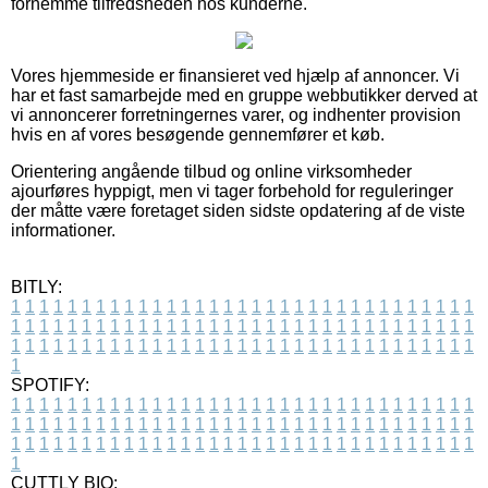
fornemme tilfredsheden hos kunderne.
Vores hjemmeside er finansieret ved hjælp af annoncer. Vi
har et fast samarbejde med en gruppe webbutikker derved at
vi annoncerer forretningernes varer, og indhenter provision
hvis en af vores besøgende gennemfører et køb.
Orientering angående tilbud og online virksomheder
ajourføres hyppigt, men vi tager forbehold for reguleringer
der måtte være foretaget siden sidste opdatering af de viste
informationer.
BITLY:
1
1
1
1
1
1
1
1
1
1
1
1
1
1
1
1
1
1
1
1
1
1
1
1
1
1
1
1
1
1
1
1
1
1
1
1
1
1
1
1
1
1
1
1
1
1
1
1
1
1
1
1
1
1
1
1
1
1
1
1
1
1
1
1
1
1
1
1
1
1
1
1
1
1
1
1
1
1
1
1
1
1
1
1
1
1
1
1
1
1
1
1
1
1
1
1
1
1
1
1
SPOTIFY:
1
1
1
1
1
1
1
1
1
1
1
1
1
1
1
1
1
1
1
1
1
1
1
1
1
1
1
1
1
1
1
1
1
1
1
1
1
1
1
1
1
1
1
1
1
1
1
1
1
1
1
1
1
1
1
1
1
1
1
1
1
1
1
1
1
1
1
1
1
1
1
1
1
1
1
1
1
1
1
1
1
1
1
1
1
1
1
1
1
1
1
1
1
1
1
1
1
1
1
1
CUTTLY BIO: