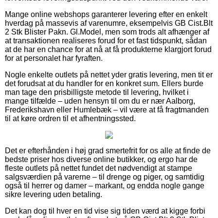
Mange online webshops garanterer levering efter en enkelt
hverdag på massevis af varenumre, eksempelvis GB Cist.Blt
2 Stk Blister Pakn. Gl.Model, men som trods alt afhænger af
at transaktionen realiseres forud for et fast tidspunkt, sådan
at de har en chance for at nå at få produkterne klargjort forud
for at personalet har fyraften.
Nogle enkelte outlets på nettet yder gratis levering, men tit er
det forudsat at du handler for en konkret sum. Ellers burde
man tage den prisbilligste metode til levering, hvilket i
mange tilfælde – uden hensyn til om du er nær Aalborg,
Frederikshavn eller Humlebæk – vil være at få fragtmanden
til at køre ordren til et afhentningssted.
Det er efterhånden i høj grad smertefrit for os alle at finde de
bedste priser hos diverse online butikker, og ergo har de
fleste outlets på nettet fundet det nødvendigt at stampe
salgsværdien på varerne – til drenge og piger, og samtidig
også til herrer og damer – markant, og endda nogle gange
sikre levering uden betaling.
Det kan dog til hver en tid vise sig tiden værd at kigge forbi