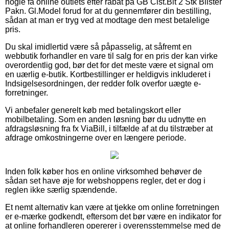
nogle få online outlets efter rabat på GB Cist.Blt 2 Stk Blister
Pakn. Gl.Model forud for at du gennemfører din bestilling,
sådan at man er tryg ved at modtage den mest betalelige
pris.
Du skal imidlertid være så påpasselig, at såfremt en
webbutik forhandler en vare til salg for en pris der kan virke
overordentlig god, bør det for det meste være et signal om
en uærlig e-butik. Kortbestillinger er heldigvis inkluderet i
Indsigelsesordningen, der redder folk overfor uægte e-
forretninger.
Vi anbefaler generelt køb med betalingskort eller
mobilbetaling. Som en anden løsning bør du udnytte en
afdragsløsning fra fx ViaBill, i tilfælde af at du tilstræber at
afdrage omkostningerne over en længere periode.
Inden folk køber hos en online virksomhed behøver de
sådan set have øje for webshoppens regler, det er dog i
reglen ikke særlig spændende.
Et nemt alternativ kan være at tjekke om online forretningen
er e-mærke godkendt, eftersom det bør være en indikator for
at online forhandleren opererer i overensstemmelse med de