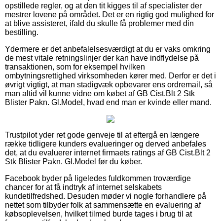
opstillede regler, og at den tit kigges til af specialister der
mestrer lovene på området. Det er en rigtig god mulighed for
at blive assisteret, ifald du skulle få problemer med din
bestilling.
Ydermere er det anbefalelsesværdigt at du er vaks omkring
de mest vitale retningslinjer der kan have indflydelse på
transaktionen, som for eksempel hvilken
ombytningsrettighed virksomheden kører med. Derfor er det i
øvrigt vigtigt, at man stadigvæk opbevarer ens ordremail, så
man altid vil kunne vidne om købet af GB Cist.Blt 2 Stk
Blister Pakn. Gl.Model, hvad end man er kvinde eller mand.
Trustpilot yder ret gode genveje til at eftergå en længere
række tidligere kunders evalueringer og derved anbefales
det, at du evaluerer internet firmaets ratings af GB Cist.Blt 2
Stk Blister Pakn. Gl.Model før du køber.
Facebook byder på ligeledes fuldkommen troværdige
chancer for at få indtryk af internet selskabets
kundetilfredshed. Desuden møder vi nogle forhandlere på
nettet som tilbyder folk at sammensætte en evaluering af
købsoplevelsen, hvilket tilmed burde tages i brug til at