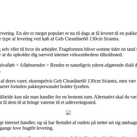
levering. En der er meget populær er nu til dags at få leveret til en pa
bte type af levering ved køb af Geb Cleanline60 130cm St/antra.
dig selv eller til hvor du arbejder. Fragtformen bliver somme tider en tan
r at du opholder dig nærved internet virksomhedens tilholdssted.
fløb > Afløbsrender > Render er naturligvis yderst afgørende ifald du
.
af deres varer, eksempelvis Geb Cleanline60 130cm St/antra, men vær o
bueret forinden pakkepersonalet holder fyraften.
 tilfælde kun når man handler for en bestemt sum. Alternativt skal du v
få dem til at bringe varerne til et udleveringssted.
ge internet handler, og så har flertallet af outlets på nettet set sig nødsa
gange love fragtfri levering.