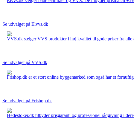
Elvvs.dk sælger både elartikler og VVS. De tilbyder prismatch +5%,
Se udvalget på Elvvs.dk
VVS.dk sælger VVS produkter i høj kvalitet til gode priser fra al
Se udvalget på VVS.dk
Frishop.dk er et stort online byggemarked som også har et fornuftigt
Se udvalget på Frishop.dk
Hedestoker.dk tilbyder prisgaranti og professionel rådgivning i dere