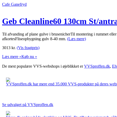
Cafe Ganefryd
Geb Cleanline60 130cm St/antr
Til afvanding af plane gulve i brusenicherTil montering i rummet el
afkortesFliseopbygning gulv 8-40 mm.
(Læs mere)
3013
kr.
(Vis fragtpris)
Læs mere »
Køb nu »
De mest populære VVS-webshops i øjeblikket er
VVSproffen.dk
,
El
VVSproffen.dk har mere end 35.000 VVS-produkter på deres webshop
Se udvalget på VVSproffen.dk