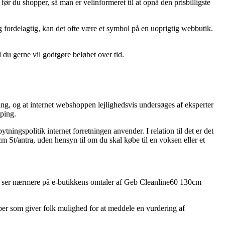
 du shopper, så man er velinformeret til at opnå den prisbilligste
ig fordelagtig, kan det ofte være et symbol på en uoprigtig webbutik.
d du gerne vil godtgøre beløbet over tid.
ing, og at internet webshoppen lejlighedsvis undersøges af eksperter
pping.
ngspolitik internet forretningen anvender. I relation til det er det
m St/antra, uden hensyn til om du skal købe til en voksen eller et
at du ser nærmere på e-butikkens omtaler af Geb Cleanline60 130cm
aber som giver folk mulighed for at meddele en vurdering af