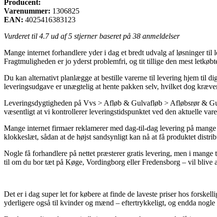
Producent:
Varenummer:
1306825
EAN:
4025416383123
Vurderet til
4.7
ud af 5 stjerner baseret på
38
anmeldelser
Mange internet forhandlere yder i dag et bredt udvalg af løsninger til 
Fragtmuligheden er jo yderst problemfri, og tit tillige den mest letkø
Du kan alternativt planlægge at bestille varerne til levering hjem til 
leveringsudgave er unægtelig at hente pakken selv, hvilket dog kræve
Leveringsdygtigheden på Vvs > Afløb & Gulvafløb > Afløbsrør & Gulva
væsentligt at vi kontrollerer leveringstidspunktet ved den aktuelle vare
Mange internet firmaer reklamerer med dag-til-dag levering på mange 
klokkeslæt, sådan at de højst sandsynligt kan nå at få produktet distri
Nogle få forhandlere på nettet præsterer gratis levering, men i mange
til om du bor tæt på Køge, Vordingborg eller Fredensborg – vil blive at 
Det er i dag super let for købere at finde de laveste priser hos forskelli
yderligere også til kvinder og mænd – eftertrykkeligt, og endda nogle 