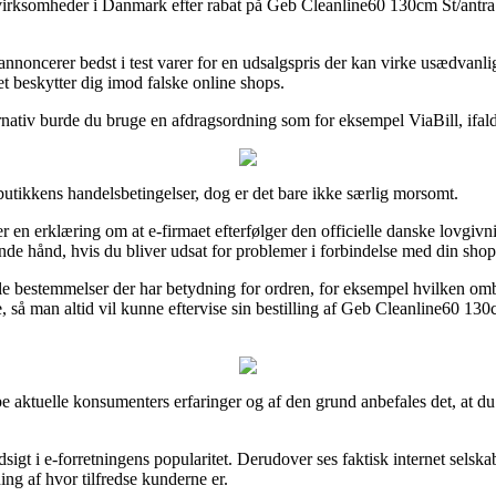
rksomheder i Danmark efter rabat på Geb Cleanline60 130cm St/antra før
 annoncerer bedst i test varer for en udsalgspris der kan virke usædvanl
t beskytter dig imod falske online shops.
ternativ burde du bruge en afdragsordning som for eksempel ViaBill, ifal
 butikkens handelsbetingelser, dog er det bare ikke særlig morsomt.
r en erklæring om at e-firmaet efterfølger den officielle danske lovgivn
nde hånd, hvis du bliver udsat for problemer i forbindelse med din sho
bestemmelser der har betydning for ordren, for eksempel hvilken ombytni
 så man altid vil kunne eftervise sin bestilling af Geb Cleanline60 130c
gruppe aktuelle konsumenters erfaringer og af den grund anbefales det, 
sigt i e-forretningens popularitet. Derudover ses faktisk internet selsk
ng af hvor tilfredse kunderne er.