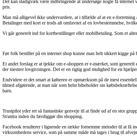
Det kan stadigvæk være indbringende at undersøge nogle få internet vi
pris.
Man må alligevel ikke undervurdere, at i tilfælde af at en e-forretning
Betalinger med kort er trods alt omfavnet af en lovbestemmelse, hvilke
Vi går generelt ind for kortbestillinger eller mobilbetaling. Som et al
Før folk bestiller på en internet shop kunne man helt sikkert kigge på
Et andet forslag er at tjekke om e-shoppen er e-mærket, som generelt e
der mestrer lovgivningen. Det er en rigtig god mulighed for en hjælpe
Endvidere er det smart at køberen er opmærksom på de mest essentielle 
tilmed afgørende, at man når som helst bibeholder sin købsbekræftelse,
barn.
Trustpilot yder ret så fantastiske genveje til at finde ud af en stor 
St/antra inden du færdiggør din shopping.
Facebook resulterer i lignende en række fornemme metoder til at få ind
virksomhedens service, som på samme måde må tages i brug til afvejni