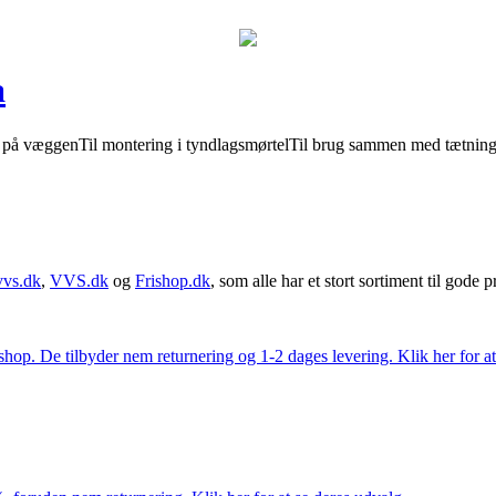
a
ler på væggenTil montering i tyndlagsmørtelTil brug sammen med tætnin
vvs.dk
,
VVS.dk
og
Frishop.dk
, som alle har et stort sortiment til gode pr
. De tilbyder nem returnering og 1-2 dages levering. Klik her for at 