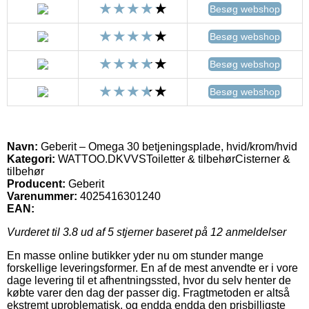
Besøg webshop
Besøg webshop
Besøg webshop
Besøg webshop
Navn:
Geberit – Omega 30 betjeningsplade, hvid/krom/hvid
Kategori:
WATTOO.DKVVSToiletter & tilbehørCisterner &
tilbehør
Producent:
Geberit
Varenummer:
4025416301240
EAN:
Vurderet til
3.8
ud af 5 stjerner baseret på
12
anmeldelser
En masse online butikker yder nu om stunder mange
forskellige leveringsformer. En af de mest anvendte er i vore
dage levering til et afhentningssted, hvor du selv henter de
købte varer den dag der passer dig. Fragtmetoden er altså
ekstremt uproblematisk, og endda endda den prisbilligste