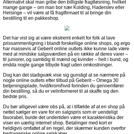
Alternativt skal man gribe den billigste fragtløsning, hvilket
mange gange – om man bor nær Kolding, Haderslev eller
Helsinge – vil være at få fragtfirmaet til at bringe din
bestilling til en pakkeshop.
Det har vist sig at være ekstremt enkelt for folk at lave
prissammenligning i blandt forskellige online shops, og ergo
har massevis af Geberit online outlets ikke kunne lade være
med at mindske salgsværdien på en række af deres varer –
til juniorer, og samtidig til mænd og kvinder – helt i bund, og
endda nogle gange tilbyde fragt uden omkostninger.
Dog kan det stadigvæk vise sig gunstigt at se nærmere på
nogle online outlets efter tilbud på Geberit – Omega 30
betjeningsplade, hvid/krom/hvid forinden du gennemfører
din bestilling, så du er velinformeret til at skaffe sig den
bedste pris.
Du bør alligevel være obs på, at i tilfælde af at en shop på
nettet sælger en vare for en salgspris som er uendeligt
favorabel, burde det undertiden være et karakteristika der
viser en uærlig internet shop. Betalinger med kort er
heldigvis omfattet af en regel, der skærmer kunden overfor
bedrageriske online selskaber.