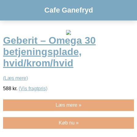
Cafe Ganefryd
Geberit – Omega 30
betjeningsplade,
hvid/krom/hvid
(Læs mere)
588
kr.
(Vis fragtpris)
Læs mere »
Køb nu »