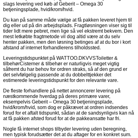
slags levering ved køb af Geberit – Omega 30
betjeningsplade, hvid/krom/hvid.
Du kan på samme måde vælge at få pakken leveret hjem til
dig eller ud på din arbejdsplads. Fragtløsningen viser sig til
tider lidt mere pebret, men lige så vel ekstremt bekvem. Den
mest letkøbte fragtmetode vil dog altid være at du selv
henter pakken, men den løsning betinges af at du bor i kort
afstand af internet forhandlerens tilholdssted.
Leveringstidspunktet på WATTOO.DKVVSToiletter &
tilbehørCisterner & tilbehør er naturligvis meget vigtig
såfremt du har behov for ordren straks, så af den grund er
det selvfølgelig passende at du dobbelttjekker det
estimerede leveringstidspunkt for den relevante vare.
De fleste forhandlere på nettet annoncerer levering på
næstkommende hverdag på deres primære varer,
eksempelvis Geberit – Omega 30 betjeningsplade,
hvid/krom/hvid, som dog er påkrævet at ordren indsendes
forud for et aftalt tidspunkt, sådan at de sandsynligvis kan nå
at få pakken afsted forud for at de pakkeansatte har fri.
Nogle få internet shops tilbyder levering uden beregning,
men typisk forudsætter det at du aftager for en konkret sum.