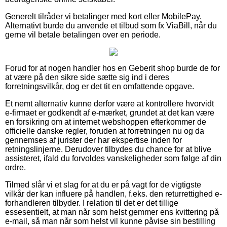
Generelt tilråder vi betalinger med kort eller MobilePay.
Alternativt burde du anvende et tilbud som fx ViaBill, når du
gerne vil betale betalingen over en periode.
Forud for at nogen handler hos en Geberit shop burde de for
at være på den sikre side sætte sig ind i deres
forretningsvilkår, dog er det tit en omfattende opgave.
Et nemt alternativ kunne derfor være at kontrollere hvorvidt
e-firmaet er godkendt af e-mærket, grundet at det kan være
en forsikring om at internet webshoppen efterkommer de
officielle danske regler, foruden at forretningen nu og da
gennemses af jurister der har ekspertise inden for
retningslinjerne. Derudover tilbydes du chance for at blive
assisteret, ifald du forvoldes vanskeligheder som følge af din
ordre.
Tilmed slår vi et slag for at du er på vagt for de vigtigste
vilkår der kan influere på handlen, f.eks. den returrettighed e-
forhandleren tilbyder. I relation til det er det tillige
essesentielt, at man når som helst gemmer ens kvittering på
e-mail, så man når som helst vil kunne påvise sin bestilling