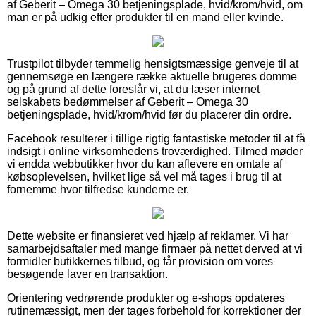
af Geberit – Omega 30 betjeningsplade, hvid/krom/hvid, om
man er på udkig efter produkter til en mand eller kvinde.
Trustpilot tilbyder temmelig hensigtsmæssige genveje til at
gennemsøge en længere række aktuelle brugeres domme
og på grund af dette foreslår vi, at du læser internet
selskabets bedømmelser af Geberit – Omega 30
betjeningsplade, hvid/krom/hvid før du placerer din ordre.
Facebook resulterer i tillige rigtig fantastiske metoder til at få
indsigt i online virksomhedens troværdighed. Tilmed møder
vi endda webbutikker hvor du kan aflevere en omtale af
købsoplevelsen, hvilket lige så vel må tages i brug til at
fornemme hvor tilfredse kunderne er.
Dette website er finansieret ved hjælp af reklamer. Vi har
samarbejdsaftaler med mange firmaer på nettet derved at vi
formidler butikkernes tilbud, og får provision om vores
besøgende laver en transaktion.
Orientering vedrørende produkter og e-shops opdateres
rutinemæssigt, men der tages forbehold for korrektioner der