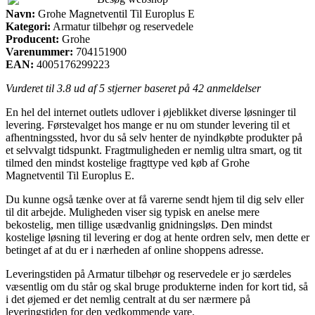
Navn:
Grohe Magnetventil Til Europlus E
Kategori:
Armatur tilbehør og reservedele
Producent:
Grohe
Varenummer:
704151900
EAN:
4005176299223
Vurderet til
3.8
ud af 5 stjerner baseret på
42
anmeldelser
En hel del internet outlets udlover i øjeblikket diverse løsninger til
levering. Førstevalget hos mange er nu om stunder levering til et
afhentningssted, hvor du så selv henter de nyindkøbte produkter på
et selvvalgt tidspunkt. Fragtmuligheden er nemlig ultra smart, og tit
tilmed den mindst kostelige fragttype ved køb af Grohe
Magnetventil Til Europlus E.
Du kunne også tænke over at få varerne sendt hjem til dig selv eller
til dit arbejde. Muligheden viser sig typisk en anelse mere
bekostelig, men tillige usædvanlig gnidningsløs. Den mindst
kostelige løsning til levering er dog at hente ordren selv, men dette er
betinget af at du er i nærheden af online shoppens adresse.
Leveringstiden på Armatur tilbehør og reservedele er jo særdeles
væsentlig om du står og skal bruge produkterne inden for kort tid, så
i det øjemed er det nemlig centralt at du ser nærmere på
leveringstiden for den vedkommende vare.