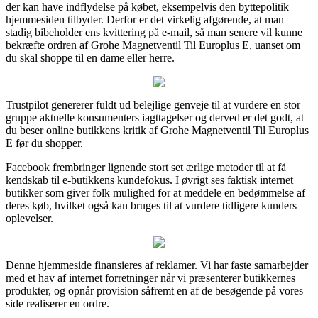
der kan have indflydelse på købet, eksempelvis den byttepolitik
hjemmesiden tilbyder. Derfor er det virkelig afgørende, at man
stadig bibeholder ens kvittering på e-mail, så man senere vil kunne
bekræfte ordren af Grohe Magnetventil Til Europlus E, uanset om
du skal shoppe til en dame eller herre.
Trustpilot genererer fuldt ud belejlige genveje til at vurdere en stor
gruppe aktuelle konsumenters iagttagelser og derved er det godt, at
du beser online butikkens kritik af Grohe Magnetventil Til Europlus
E før du shopper.
Facebook frembringer lignende stort set ærlige metoder til at få
kendskab til e-butikkens kundefokus. I øvrigt ses faktisk internet
butikker som giver folk mulighed for at meddele en bedømmelse af
deres køb, hvilket også kan bruges til at vurdere tidligere kunders
oplevelser.
Denne hjemmeside finansieres af reklamer. Vi har faste samarbejder
med et hav af internet forretninger når vi præsenterer butikkernes
produkter, og opnår provision såfremt en af de besøgende på vores
side realiserer en ordre.