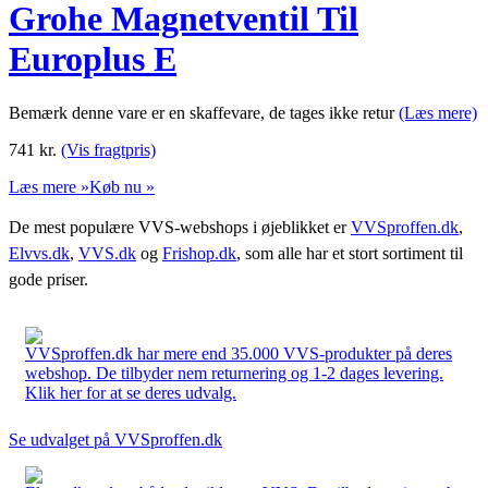
Grohe Magnetventil Til
Europlus E
Bemærk denne vare er en skaffevare, de tages ikke retur
(Læs mere)
741
kr.
(Vis fragtpris)
Læs mere »
Køb nu »
De mest populære VVS-webshops i øjeblikket er
VVSproffen.dk
,
Elvvs.dk
,
VVS.dk
og
Frishop.dk
, som alle har et stort sortiment til
gode priser.
VVSproffen.dk har mere end 35.000 VVS-produkter på deres
webshop. De tilbyder nem returnering og 1-2 dages levering.
Klik her for at se deres udvalg.
Se udvalget på VVSproffen.dk