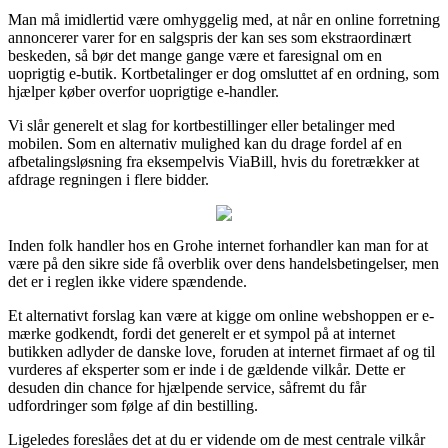
Man må imidlertid være omhyggelig med, at når en online forretning
annoncerer varer for en salgspris der kan ses som ekstraordinært
beskeden, så bør det mange gange være et faresignal om en
uoprigtig e-butik. Kortbetalinger er dog omsluttet af en ordning, som
hjælper køber overfor uoprigtige e-handler.
Vi slår generelt et slag for kortbestillinger eller betalinger med
mobilen. Som en alternativ mulighed kan du drage fordel af en
afbetalingsløsning fra eksempelvis ViaBill, hvis du foretrækker at
afdrage regningen i flere bidder.
Inden folk handler hos en Grohe internet forhandler kan man for at
være på den sikre side få overblik over dens handelsbetingelser, men
det er i reglen ikke videre spændende.
Et alternativt forslag kan være at kigge om online webshoppen er e-
mærke godkendt, fordi det generelt er et sympol på at internet
butikken adlyder de danske love, foruden at internet firmaet af og til
vurderes af eksperter som er inde i de gældende vilkår. Dette er
desuden din chance for hjælpende service, såfremt du får
udfordringer som følge af din bestilling.
Ligeledes foreslåes det at du er vidende om de mest centrale vilkår