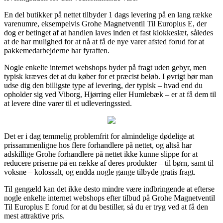
En del butikker på nettet tilbyder 1 dags levering på en lang række
varenumre, eksempelvis Grohe Magnetventil Til Europlus E, der
dog er betinget af at handlen laves inden et fast klokkeslæt, således
at de har mulighed for at nå at få de nye varer afsted forud for at
pakkemedarbejderne har fyraften.
Nogle enkelte internet webshops byder på fragt uden gebyr, men
typisk kræves det at du køber for et præcist beløb. I øvrigt bør man
udse dig den billigste type af levering, der typisk – hvad end du
opholder sig ved Viborg, Hjørring eller Humlebæk – er at få dem til
at levere dine varer til et udleveringssted.
Det er i dag temmelig problemfrit for almindelige dødelige at
prissammenligne hos flere forhandlere på nettet, og altså har
adskillige Grohe forhandlere på nettet ikke kunne slippe for at
reducere priserne på en række af deres produkter – til børn, samt til
voksne – kolossalt, og endda nogle gange tilbyde gratis fragt.
Til gengæld kan det ikke desto mindre være indbringende at efterse
nogle enkelte internet webshops efter tilbud på Grohe Magnetventil
Til Europlus E forud for at du bestiller, så du er tryg ved at få den
mest attraktive pris.