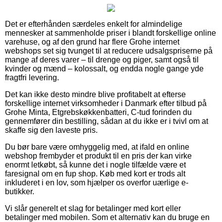
Det er efterhånden særdeles enkelt for almindelige
mennesker at sammenholde priser i blandt forskellige online
varehuse, og af den grund har flere Grohe internet
webshops set sig tvunget til at reducere udsalgspriserne på
mange af deres varer – til drenge og piger, samt også til
kvinder og mænd – kolossalt, og endda nogle gange yde
fragtfri levering.
Det kan ikke desto mindre blive profitabelt at efterse
forskellige internet virksomheder i Danmark efter tilbud på
Grohe Minta, Etgrebskøkkenbatteri, C-tud forinden du
gennemfører din bestilling, sådan at du ikke er i tvivl om at
skaffe sig den laveste pris.
Du bør bare være omhyggelig med, at ifald en online
webshop frembyder et produkt til en pris der kan virke
enormt letkøbt, så kunne det i nogle tilfælde være et
faresignal om en fup shop. Køb med kort er trods alt
inkluderet i en lov, som hjælper os overfor uærlige e-
butikker.
Vi slår generelt et slag for betalinger med kort eller
betalinger med mobilen. Som et alternativ kan du bruge en