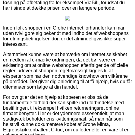
løsning på afbetaling fra for eksempel ViaBill, forudsat du
har i sinde at dække prisen over en længere periode.
Inden folk shopper i en Grohe internet forhandler kan man
uden tvivl gøre sig bekendt med indholdet af webshoppens
forretningsbetingelser, dog er det almindeligvis ikke super
interessant.
Alternativet kunne være at bemærke om internet selskabet
er medlem af e-mærke ordningen, da det bør være en
erklæring om at online webshoppen efterfølger de officielle
regler, udover at shoppen regelmæssigt kigges til af
eksperter som har den nødvendige knowhow om vilkårene
på området. Det giver dig anledning til at få hjælp, hvis du får
dilemmaer som følge af din handel.
For øvrigt er det en hjælp at køberen er obs på de
fundamentale forhold der kan spille ind i forbindelse med
bestillingen, til eksempel hvilken returneringsret online
firmaet benytter. Her er det ydermere essesentielt, at man
stadigvæk beholder ens kvitteringsmail, så man når som
helst vil kunne dokumentere købet af Grohe Minta,
Etgrebskøkkenbatteri, C-tud, om du leder efter en vare til en