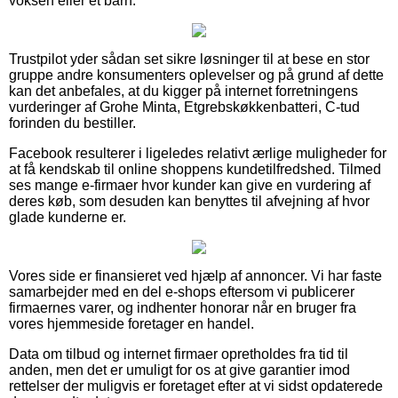
voksen eller et barn.
Trustpilot yder sådan set sikre løsninger til at bese en stor
gruppe andre konsumenters oplevelser og på grund af dette
kan det anbefales, at du kigger på internet forretningens
vurderinger af Grohe Minta, Etgrebskøkkenbatteri, C-tud
forinden du bestiller.
Facebook resulterer i ligeledes relativt ærlige muligheder for
at få kendskab til online shoppens kundetilfredshed. Tilmed
ses mange e-firmaer hvor kunder kan give en vurdering af
deres køb, som desuden kan benyttes til afvejning af hvor
glade kunderne er.
Vores side er finansieret ved hjælp af annoncer. Vi har faste
samarbejder med en del e-shops eftersom vi publicerer
firmaernes varer, og indhenter honorar når en bruger fra
vores hjemmeside foretager en handel.
Data om tilbud og internet firmaer opretholdes fra tid til
anden, men det er umuligt for os at give garantier imod
rettelser der muligvis er foretaget efter at vi sidst opdaterede