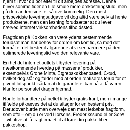
hjem til hvor du bor eller til dit arbejdes adresse. Denne
bliver somme tider en lille smule mere omkostningsfuld, men
på den anden side ret så overkommelig. Den mest
prisbevidste leveringsudgave vil dog altid være selv at hente
produkterne, men den løsning forudsætter at du lever
nærved internet virksomhedens tilholdssted.
Fragttiden på Køkken kan være yderst bestemmende
forudsat man har behov for ordren om kort tid, så med det
formål er det bestemt afgørende at vi ser nærmere på den
estimerede leveringstid ved den relevante vare.
En hel del internet outlets tilbyder levering på
næstkommende hverdag på masser af produkter,
eksempelvis Grohe Minta, Etgrebskøkkenbatteri, C-tud,
hvilket dog står og falder med at orden realiseres forud for et
givent tidspunkt, sådan at de garanteret kan nå at få varen
klar før personalet drager hjemad.
Nogle forhandlere på nettet tilbyder gratis fragt, men i mange
tilfælde påkræves det at du aftager for en bestemt pris.
Derudover burde man overveje den mest letkøbte fragtform,
som ofte – om du er ved Horsens, Frederikssund eller Sorø
– vil blive at få fragtfirmaet til at køre din pakke til en
pakkeshop.