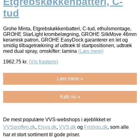
Etgrebskøkkenbatteri, C-
tud
Grohe Minta, Etgrebskøkkenbatteri, C-tud, ethulsmontage,
GROHE StarLight krombelægning, GROHE SilkMove 46mm
keramisk patron, GROHE EasyDock garanterer en let og
smidig tilbagetrækning af udtræk til startpositionen, udtræk
med dual spray, omskifter: lamina
(Læs mere)
1962.75
kr.
(Vis fragtpris)
Læs mere »
Køb nu »
De mest populære VVS-webshops i øjeblikket er
VVSproffen.dk
,
Elvvs.dk
,
VVS.dk
og
Frishop.dk
, som alle
har et stort sortiment til gode priser.