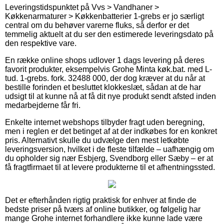
Leveringstidspunktet på Vvs > Vandhaner >
Køkkenarmaturer > Køkkenbatterier 1-grebs er jo særligt
central om du behøver varerne fluks, så derfor er det
temmelig aktuelt at du ser den estimerede leveringsdato på
den respektive vare.
En række online shops udlover 1 dags levering på deres
favorit produkter, eksempelvis Grohe Minta køk.bat. med L-
tud. 1-grebs. fork. 32488 000, der dog kræver at du når at
bestille forinden et besluttet klokkeslæt, sådan at de har
udsigt til at kunne nå at få dit nye produkt sendt afsted inden
medarbejderne får fri.
Enkelte internet webshops tilbyder fragt uden beregning,
men i reglen er det betinget af at der indkøbes for en konkret
pris. Alternativt skulle du udvælge den mest letkøbte
leveringsversion, hvilket i de fleste tilfælde – uafhængig om
du opholder sig nær Esbjerg, Svendborg eller Sæby – er at
få fragtfirmaet til at levere produkterne til et afhentningssted.
Det er efterhånden rigtig praktisk for enhver at finde de
bedste priser på tværs af online butikker, og følgelig har
mange Grohe internet forhandlere ikke kunne lade være