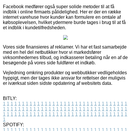
Facebook medfører også super solide metoder til at få
indblik i online firmaets pålidelighed. Her er der en række
internet varehuse hvor kunder kan formulere en omtale af
købsoplevelsen, hvilket ydermere burde tages i brug til at få
et indblik i kundetilfredsheden.
Vores side finansieres af reklamer. Vi har et fast samarbejde
med en hel del netbutikker hvor vi markedsfører
virksomhedernes tilbud, og indkasserer betaling når en af de
besøgende på vores side fuldfører et indkøb.
Vejledning omkring produkter og webbutikker vedligeholdes
hyppigt, men der tages ikke ansvar for rettelser der muligvis
er iværksat siden sidste opdatering af websitets data.
BITLY:
1
1
1
1
1
1
1
1
1
1
1
1
1
1
1
1
1
1
1
1
1
1
1
1
1
1
1
1
1
1
1
1
1
1
1
1
1
1
1
1
1
1
1
1
1
1
1
1
1
1
1
1
1
1
1
1
1
1
1
1
1
1
1
1
1
1
1
1
1
1
1
1
1
1
1
1
1
1
1
1
1
1
1
1
1
1
1
1
1
1
1
1
1
1
1
1
1
1
1
1
SPOTIFY:
1
1
1
1
1
1
1
1
1
1
1
1
1
1
1
1
1
1
1
1
1
1
1
1
1
1
1
1
1
1
1
1
1