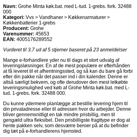
Navn:
Grohe Minta køk.bat. med L-tud. 1-grebs. fork. 32488
000
Kategori:
Vvs > Vandhaner > Køkkenarmaturer >
Køkkenbatterier 1-grebs
Producent:
Grohe
Varenummer:
45653
EAN:
4005176289552
Vurderet til
3.7
ud af 5 stjerner baseret på
23
anmeldelser
Mange e-forhandlere yder nu til dags et stort udvalg af
leveringsløsninger. En af de mest populære er efterhånden
at få leveret til et afhentningssted, og så kan du bare gå forbi
efter din pakke når det passer ind i din kalender. Denne er
altså særligt bekvem, og ofte derudover den mest letkøbte
leveringsmulighed ved køb af Grohe Minta køk.bat. med L-
tud. 1-grebs. fork. 32488 000.
Du kunne ydermere planlægge at bestille levering hjem til
din privatadresse eller til adressen hvor du arbejder. Denne
bliver gennemsnitligt en tak mindre prisbillig, men til
gengæld ultra fleksibel. Den prisbilligste fragttype er dog at
hente pakken selv, som desværre beroer på at du befinder
dig tæt på e-forhandlerens hjemsted.