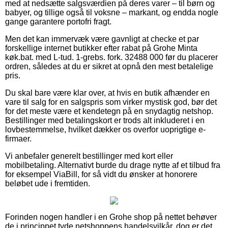
med at nedsætte salgsværdien på deres varer – til børn og
babyer, og tillige også til voksne – markant, og endda nogle
gange garantere portofri fragt.
Men det kan immervæk være gavnligt at checke et par
forskellige internet butikker efter rabat på Grohe Minta
køk.bat. med L-tud. 1-grebs. fork. 32488 000 før du placerer
ordren, således at du er sikret at opnå den mest betalelige
pris.
Du skal bare være klar over, at hvis en butik afhænder en
vare til salg for en salgspris som virker mystisk god, bør det
for det meste være et kendetegn på en snydagtig netshop.
Bestillinger med betalingskort er trods alt inkluderet i en
lovbestemmelse, hvilket dækker os overfor uoprigtige e-
firmaer.
Vi anbefaler generelt bestillinger med kort eller
mobilbetaling. Alternativt burde du drage nytte af et tilbud fra
for eksempel ViaBill, for så vidt du ønsker at honorere
beløbet ude i fremtiden.
Forinden nogen handler i en Grohe shop på nettet behøver
de i princippet tyde netshoppens handelsvilkår, dog er det