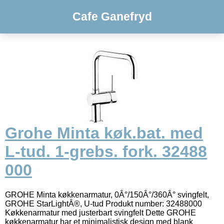
Cafe Ganefryd
Grohe Minta køk.bat. med
L-tud. 1-grebs. fork. 32488
000
GROHE Minta køkkenarmatur, 0Â°/150Â°/360Â° svingfelt,
GROHE StarLightÂ®, U-tud Produkt number: 32488000
Køkkenarmatur med justerbart svingfelt Dette GROHE
køkkenarmatur har et minimalistisk design med blank