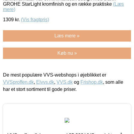
GROHE StarLight kromfinish og en række praktiske
(Læs
mere)
1309
kr.
(Vis fragtpris)
Læs mere »
Køb nu »
De mest populære VVS-webshops i øjeblikket er
VVSproffen.dk
,
Elvvs.dk
,
VVS.dk
og
Frishop.dk
, som alle
har et stort sortiment til gode priser.