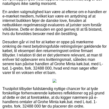
naturligvis ikke særlig morsomt.
En anden valgmulighed kan være at efterse om e-handlen er
e-mærket medlem, hvilket kan være en antydning af at
internet butikken føjer de danske love, foruden at
netbutikken regelmæssigt evalueres af jurister som forstår
vilkårene. Dette er desuden en god genvej til at få bistand,
hvis du forvoldes besvær med din bestilling.
Desuden går vi ind for at køber er oppe på mærkerne
omkring de mest betydningsfulde retningslinjer gældende for
købet, til eksempel den returneringsret online firmaet
tilbyder. I relation til det er det ydermere relevant, at man til
enhver tid opbevarer ens kvitteringsmail, således man
senere kan påvise handlen af Grohe Minta køk.bat. med L-
tud. 1-grebs. fork. 32488 000, hvad end man søger efter
varer til en voksen eller et barn.
Trustpilot tilbyder fuldstændig nyttige chancer for at tyde
forskellige forhenværende køberes reflektioner og på grund
af dette er det at foretrække, at du kigger nærmere på e-
handlens omtaler af Grohe Minta køk.bat. med L-tud. 1-
grebs. fork. 32488 000 før du placerer din ordre.