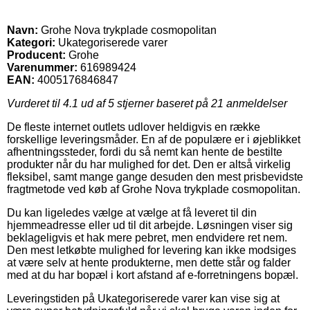
Navn:
Grohe Nova trykplade cosmopolitan
Kategori:
Ukategoriserede varer
Producent:
Grohe
Varenummer:
616989424
EAN:
4005176846847
Vurderet til
4.1
ud af 5 stjerner baseret på
21
anmeldelser
De fleste internet outlets udlover heldigvis en række
forskellige leveringsmåder. En af de populære er i øjeblikket
afhentningssteder, fordi du så nemt kan hente de bestilte
produkter når du har mulighed for det. Den er altså virkelig
fleksibel, samt mange gange desuden den mest prisbevidste
fragtmetode ved køb af Grohe Nova trykplade cosmopolitan.
Du kan ligeledes vælge at vælge at få leveret til din
hjemmeadresse eller ud til dit arbejde. Løsningen viser sig
beklageligvis et hak mere pebret, men endvidere ret nem.
Den mest letkøbte mulighed for levering kan ikke modsiges
at være selv at hente produkterne, men dette står og falder
med at du har bopæl i kort afstand af e-forretningens bopæl.
Leveringstiden på Ukategoriserede varer kan vise sig at