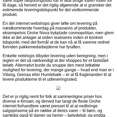
være super betydningsfuld når vi skal bruge varen inden for
få dage, så herved er det rigtig afgørende at vi gransker det
estimerede leveringstidspunkt for det vedkommende
produkt.
En del internet webshops giver løfte om levering på
næstkommende hverdag på massevis af produkter,
eksempelvis Grohe Nova trykplade cosmopolitan, men glem
ikke at det antager at orden realiseres inden et konkret
tidspunkt, med det formål at de kan nå at få varerne ordnet
forinden pakkemedarbejderne har fyraften.
Enkelte netshops tilbyder levering uden beregning, men i
reglen er det så nødvendigt at der shoppes for et fastslået
beløb. Alternativt burde du snuppe den mest letkøbte
mulighed for levering, der mange gange – hvad end man er i
Viborg, Grenaa eller Humlebæk – er at få fragtmanden til at
levere produkterne til et udleveringssted.
Det er jo rigtig nemt for folk at sammenligne priser hos
diverse e-firmaer, og derved har langt de fleste Grohe
internet forhandlere været presset til at at nedbringe
salgspriserne på en række af deres varer – til børn, og
samtidig også til damer og herrer – betydeligt, og endda