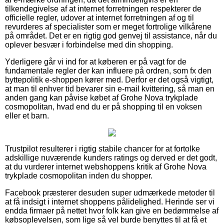
tilkendegivelse af at internet forretningen respekterer de
officielle regler, udover at internet forretningen af og til
revurderes af specialister som er meget fortrolige vilkårene
på området. Det er en rigtig god genvej til assistance, når du
oplever besvær i forbindelse med din shopping.
Yderligere går vi ind for at køberen er på vagt for de
fundamentale regler der kan influere på ordren, som fx den
byttepolitik e-shoppen kører med. Derfor er det også vigtigt,
at man til enhver tid bevarer sin e-mail kvittering, så man en
anden gang kan påvise købet af Grohe Nova trykplade
cosmopolitan, hvad end du er på shopping til en voksen
eller et barn.
Trustpilot resulterer i rigtig stabile chancer for at fortolke
adskillige nuværende kunders ratings og derved er det godt,
at du vurderer internet webshoppens kritik af Grohe Nova
trykplade cosmopolitan inden du shopper.
Facebook præsterer desuden super udmærkede metoder til
at få indsigt i internet shoppens pålidelighed. Herinde ser vi
endda firmaer på nettet hvor folk kan give en bedømmelse af
købsoplevelsen, som lige så vel burde benyttes til at få et