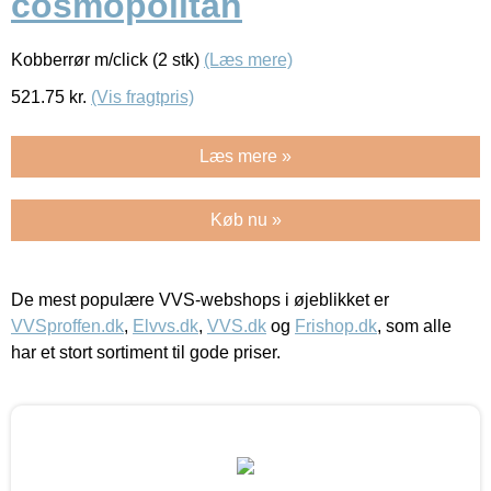
cosmopolitan
Kobberrør m/click (2 stk)
(Læs mere)
521.75
kr.
(Vis fragtpris)
Læs mere »
Køb nu »
De mest populære VVS-webshops i øjeblikket er
VVSproffen.dk
,
Elvvs.dk
,
VVS.dk
og
Frishop.dk
, som alle
har et stort sortiment til gode priser.