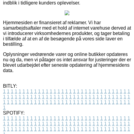
indblik i tidligere kunders oplevelser.
Hjemmesiden er finansieret af reklamer. Vi har
samarbejdsaftaler med et hold af internet varehuse derved at
vi introducerer virksomhedernes produkter, og tager betaling
i tilfælde af at en af de besøgende på vores side laver en
bestilling.
Oplysninger vedrørende varer og online butikker opdateres
nu og da, men vi påtager os intet ansvar for justeringer der er
blevet udarbejdet efter seneste opdatering af hjemmesidens
data.
BITLY:
1
1
1
1
1
1
1
1
1
1
1
1
1
1
1
1
1
1
1
1
1
1
1
1
1
1
1
1
1
1
1
1
1
1
1
1
1
1
1
1
1
1
1
1
1
1
1
1
1
1
1
1
1
1
1
1
1
1
1
1
1
1
1
1
1
1
1
1
1
1
1
1
1
1
1
1
1
1
1
1
1
1
1
1
1
1
1
1
1
1
1
1
1
1
1
1
1
1
1
1
SPOTIFY:
1
1
1
1
1
1
1
1
1
1
1
1
1
1
1
1
1
1
1
1
1
1
1
1
1
1
1
1
1
1
1
1
1
1
1
1
1
1
1
1
1
1
1
1
1
1
1
1
1
1
1
1
1
1
1
1
1
1
1
1
1
1
1
1
1
1
1
1
1
1
1
1
1
1
1
1
1
1
1
1
1
1
1
1
1
1
1
1
1
1
1
1
1
1
1
1
1
1
1