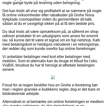
nogle gange byde på levering uden beregning.
Det kan trods alt vise sig profitabelt at se nærmere på nogle
få online virksomheder efter rabatkoder på Grohe Nova
trykplade cosmopolitan inden du gennemfører dit køb,
sådan at du er usvigeligt sikker på at få den bedste pris.
Du skal trods alt være opmærksom på, at såfremt en shop
udlover produkter til en udsalgspris som anses for enormt
lav, så kunne det tit være et signal om en fup netshop. Køb
med betalingskort er heldigvis inkluderet i en retningslinje,
der redder dig som kunde overfor fup online forretninger.
Vi anbefaler betalinger med kort eller betalinger med
mobilen. Som et alternativ kan du bruge et tilbud fra f.eks.
ViaBill, forudsat du har til hensigt at afbetale betalingen
senere.
Forud for at nogen bestiller hos en Grohe e-forretning bør
man i reglen granske e-butikkens regler, dog er det bare et
tidskrævende arbejde.
Alternativet er at bemærke om online forretningen er medlem
af e-mærke ordningen, da det almindeligvis er en