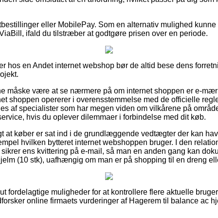
rtbestillinger eller MobilePay. Som en alternativ mulighed kunne
ViaBill, ifald du tilstræber at godtgøre prisen over en periode.
er hos en Andet internet webshop bør de altid bese dens forretni
ojekt.
 måske være at se nærmere på om internet shoppen er e-mærket
net shoppen opererer i overensstemmelse med de officielle regler
es af specialister som har megen viden om vilkårene på område
service, hvis du oplever dilemmaer i forbindelse med dit køb.
igt at køber er sat ind i de grundlæggende vedtægter der kan hav
empel hvilken bytteret internet webshoppen bruger. I den relatio
d sikrer ens kvittering på e-mail, så man en anden gang kan dok
jelm (10 stk), uafhængig om man er på shopping til en dreng ell
ut fordelagtige muligheder for at kontrollere flere aktuelle bruge
 udforsker online firmaets vurderinger af Hagerem til balance ac hje