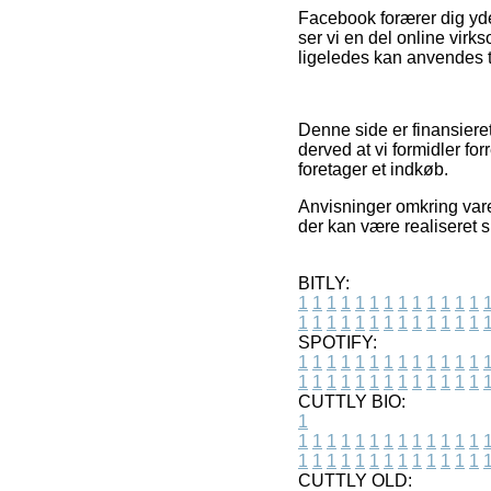
Facebook forærer dig yde
ser vi en del online vir
ligeledes kan anvendes t
Denne side er finansiere
derved at vi formidler f
foretager et indkøb.
Anvisninger omkring vare
der kan være realiseret s
BITLY:
1
1
1
1
1
1
1
1
1
1
1
1
1
1
1
1
1
1
1
1
1
1
1
1
1
1
SPOTIFY:
1
1
1
1
1
1
1
1
1
1
1
1
1
1
1
1
1
1
1
1
1
1
1
1
1
1
CUTTLY BIO:
1
1
1
1
1
1
1
1
1
1
1
1
1
1
1
1
1
1
1
1
1
1
1
1
1
1
1
CUTTLY OLD: