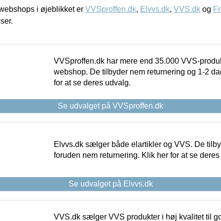
ebshops i øjeblikket er
VVSproffen.dk
,
Elvvs.dk
,
VVS.dk
og
Fr
iser.
VVSproffen.dk har mere end 35.000 VVS-produk
webshop. De tilbyder nem returnering og 1-2 dag
for at se deres udvalg.
Se udvalget på VVSproffen.dk
Elvvs.dk sælger både elartikler og VVS. De tilb
foruden nem returnering. Klik her for at se deres
Se udvalget på Elvvs.dk
VVS.dk sælger VVS produkter i høj kvalitet til go