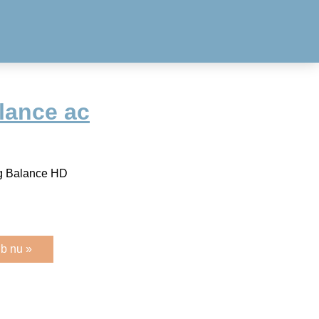
lance ac
og Balance HD
b nu »