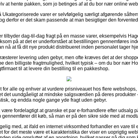
selv at hente pakken, som jo betinges af at du bor nær online w
Ukategoriserede varer er selvfølgelig særligt afgørende såfremt
og derfor er det skam passende at man besigtiger den forvente
r tilbyder dag-til-dag fragt på en masse varer, eksempelvis Hag
som på at det er underforstået at bestillingen gennemføres inde
n nå at få dit nye produkt distribueret inden personalet tager hj
præsterer levering uden gebyr, men ofte kræves det at der shoppes
den billigste fragtmulighed, hvilket typisk – om du bor nær Ho
gtfirmaet til at levere din bestilling til en pakkeshop.
rit for alle og enhver at vurdere prisniveauet hos flere webshops,
t det uundgåeligt at mindske salgsværdien på deres produkter – 
astisk, og endda nogle gange yde fragt uden gebyr.
 være fordelagtigt at granske et par e-forhandlere efter udsalg 
u gennemfører dit køb, så man er på den sikre side med at modtag
ig med, at ifald en internet virksomhed forhandler en vare til
t for det meste være et karakteristika der viser en uoprigtig web
anden side omsluttet af en anordning, hvilket passer på dig so