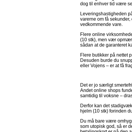
dog til enhver tid være 
Leveringshastigheden på 
varerne om få sekunder, 
vedkommende vare.
Flere online virksomhede
(10 stk), men vær opmærk
sådan at de garanteret ka
Flere butikker på nettet 
Desuden burde du snuppe 
eller Vojens – er at få fra
Det er jo særligt smertef
Andet online shops funde
samtidig til voksne – dr
Derfor kan det stadigvæk
hjelm (10 stk) forinden d
Du må bare være omhyggel
som utopisk god, så er de
betalingskort er på den 