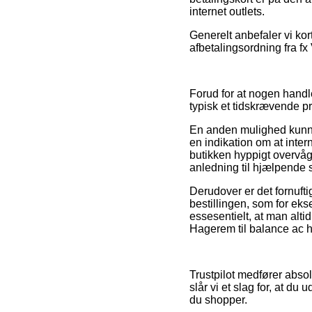
internet outlets.
Generelt anbefaler vi ko
afbetalingsordning fra fx 
Forud for at nogen handl
typisk et tidskrævende pr
En anden mulighed kunne
en indikation om at inter
butikken hyppigt overvåg
anledning til hjælpende 
Derudover er det fornuft
bestillingen, som for eks
essesentielt, at man alti
Hagerem til balance ac h
Trustpilot medfører absol
slår vi et slag for, at du
du shopper.