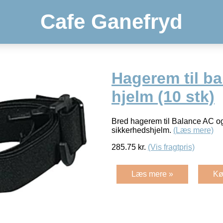
Cafe Ganefryd
Hagerem til ba
hjelm (10 stk)
Bred hagerem til Balance AC 
sikkerhedshjelm.
(Læs mere)
285.75
kr.
(Vis fragtpris)
Læs mere »
Kø