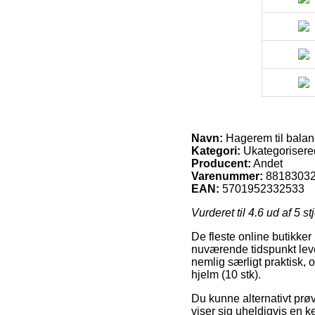
Navn:
Hagerem til balanc
Kategori:
Ukategorisere
Producent:
Andet
Varenummer:
8818303
EAN:
5701952332533
Vurderet til
4.6
ud af 5 st
De fleste online butikker
nuværende tidspunkt leve
nemlig særligt praktisk,
hjelm (10 stk).
Du kunne alternativt prøve
viser sig uheldigvis en ke