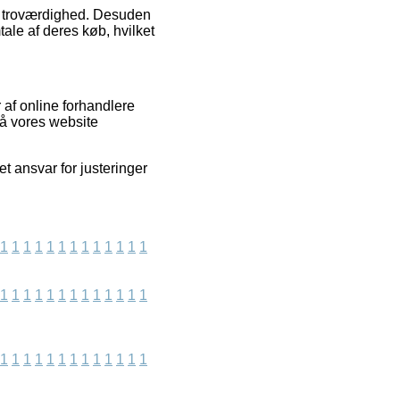
ns troværdighed. Desuden
ale af deres køb, hvilket
 af online forhandlere
på vores website
t ansvar for justeringer
1
1
1
1
1
1
1
1
1
1
1
1
1
1
1
1
1
1
1
1
1
1
1
1
1
1
1
1
1
1
1
1
1
1
1
1
1
1
1