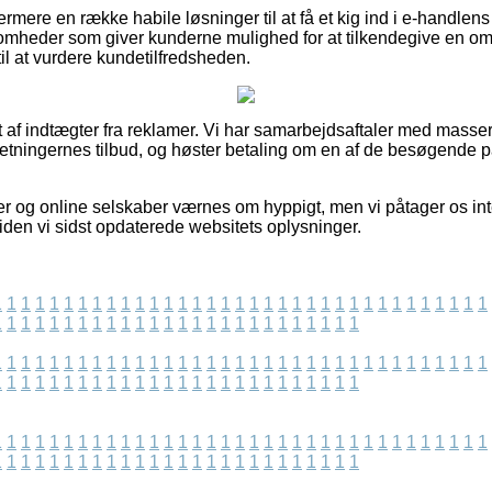
rmere en række habile løsninger til at få et kig ind i e-handle
ksomheder som giver kunderne mulighed for at tilkendegive en omt
il at vurdere kundetilfredsheden.
t af indtægter fra reklamer. Vi har samarbejdsaftaler med masser
orretningernes tilbud, og høster betaling om en af de besøgende 
r og online selskaber værnes om hyppigt, men vi påtager os inte
iden vi sidst opdaterede websitets oplysninger.
1
1
1
1
1
1
1
1
1
1
1
1
1
1
1
1
1
1
1
1
1
1
1
1
1
1
1
1
1
1
1
1
1
1
1
1
1
1
1
1
1
1
1
1
1
1
1
1
1
1
1
1
1
1
1
1
1
1
1
1
1
1
1
1
1
1
1
1
1
1
1
1
1
1
1
1
1
1
1
1
1
1
1
1
1
1
1
1
1
1
1
1
1
1
1
1
1
1
1
1
1
1
1
1
1
1
1
1
1
1
1
1
1
1
1
1
1
1
1
1
1
1
1
1
1
1
1
1
1
1
1
1
1
1
1
1
1
1
1
1
1
1
1
1
1
1
1
1
1
1
1
1
1
1
1
1
1
1
1
1
1
1
1
1
1
1
1
1
1
1
1
1
1
1
1
1
1
1
1
1
1
1
1