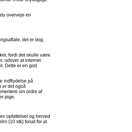
 du overveje en
ngsaftale, det er dog
, fordi det skulle være
, udover at internet
t. Dette er en god
e indflydelse på
n er det også
umentere sin ordre af
er pige.
res opfattelser og herved
lm (10 stk) forud for at