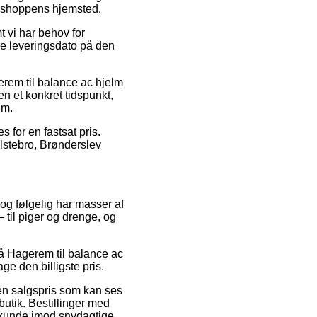
ebshoppens hjemsted.
 vi har behov for
de leveringsdato på den
erem til balance ac hjelm
n et konkret tidspunkt,
em.
 for en fastsat pris.
lstebro, Brønderslev
 og følgelig har masser af
til piger og drenge, og
på Hagerem til balance ac
e den billigste pris.
 en salgspris som kan ses
butik. Bestillinger med
m kunde imod snydagtige