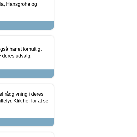
la, Hansgrohe og
så har et fornuftigt
se deres udvalg.
el rådgivning i deres
efyr. Klik her for at se