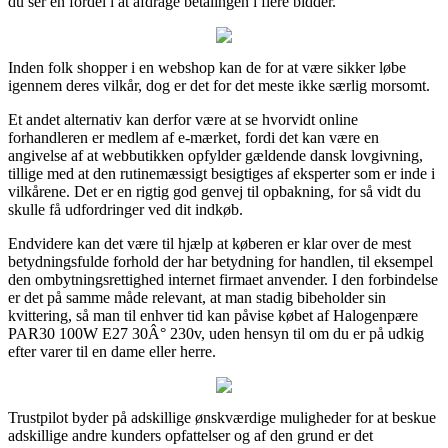
du ser en fordel i at afdrage betalingen i flere bidder.
Inden folk shopper i en webshop kan de for at være sikker løbe
igennem deres vilkår, dog er det for det meste ikke særlig morsomt.
Et andet alternativ kan derfor være at se hvorvidt online
forhandleren er medlem af e-mærket, fordi det kan være en
angivelse af at webbutikken opfylder gældende dansk lovgivning,
tillige med at den rutinemæssigt besigtiges af eksperter som er inde i
vilkårene. Det er en rigtig god genvej til opbakning, for så vidt du
skulle få udfordringer ved dit indkøb.
Endvidere kan det være til hjælp at køberen er klar over de mest
betydningsfulde forhold der har betydning for handlen, til eksempel
den ombytningsrettighed internet firmaet anvender. I den forbindelse
er det på samme måde relevant, at man stadig bibeholder sin
kvittering, så man til enhver tid kan påvise købet af Halogenpære
PAR30 100W E27 30Â° 230v, uden hensyn til om du er på udkig
efter varer til en dame eller herre.
Trustpilot byder på adskillige ønskværdige muligheder for at beskue
adskillige andre kunders opfattelser og af den grund er det