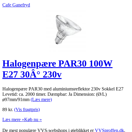
Cafe Ganefryd
Halogenpære PAR30 100W
E27 30Â° 230v
Halogenpære PAR30 med aluminiumsreflektor 230v Sokkel E27
Levetid: ca. 2000 timer. Dæmpbar: Ja Dimension: (Ø/L)
ø97mm/91mm
(Læs mere)
89
kr.
(Vis fragtpris)
Læs mere »
Køb nu »
De mest populære VVS-webshops i øjeblikket er
VVSproffen.dk
,