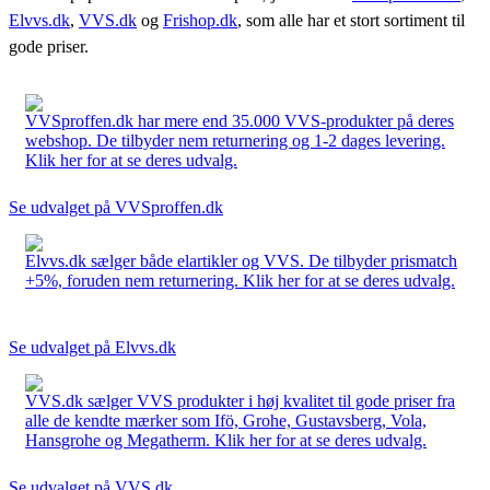
Elvvs.dk
,
VVS.dk
og
Frishop.dk
, som alle har et stort sortiment til
gode priser.
VVSproffen.dk har mere end 35.000 VVS-produkter på deres
webshop. De tilbyder nem returnering og 1-2 dages levering.
Klik her for at se deres udvalg.
Se udvalget på VVSproffen.dk
Elvvs.dk sælger både elartikler og VVS. De tilbyder prismatch
+5%, foruden nem returnering. Klik her for at se deres udvalg.
Se udvalget på Elvvs.dk
VVS.dk sælger VVS produkter i høj kvalitet til gode priser fra
alle de kendte mærker som Ifö, Grohe, Gustavsberg, Vola,
Hansgrohe og Megatherm. Klik her for at se deres udvalg.
Se udvalget på VVS.dk