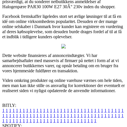
prisværdigt, at du sonderer netbutikkens anmeldelser af
Halogenpære PAR30 100W E27 30Â° 230v inden du shopper.
Facebook fremskaffer ligeledes stort set ærlige løsninger til at få en
idé om online virksomhedens popularitet. Desuden er der mange
online selskaber i Danmark hvor kunder kan registrere en vurdering
af deres købsoplevelse, som desuden burde drages fordel af til at få
et indblik i tidligere kunders oplevelser.
Dette website finansieres af annonceindtægter. Vi har
samarbejdsaftaler med massevis af firmaer på nettet i form af at vi
annoncerer butikkernes varer, og opnår betaling om en bruger fra
vores hjemmeside fuldfører en transaktion.
Viden omkring produkter og online varehuse værnes om hele tiden,
men man kan ikke stille os ansvarlig for korrektioner der eventuelt er
realiseret siden vi nyligst opdaterede de anvendte informationer.
BITLY:
1
1
1
1
1
1
1
1
1
1
1
1
1
1
1
1
1
1
1
1
1
1
1
1
1
1
1
1
1
1
1
1
1
1
1
1
1
1
1
1
1
1
1
1
1
1
1
1
1
1
1
1
1
1
1
1
1
1
1
1
1
1
1
1
1
1
1
1
1
1
1
1
1
1
1
1
1
1
1
1
1
1
1
1
1
1
1
1
1
1
1
1
1
1
1
1
1
1
1
1
SPOTIFY: