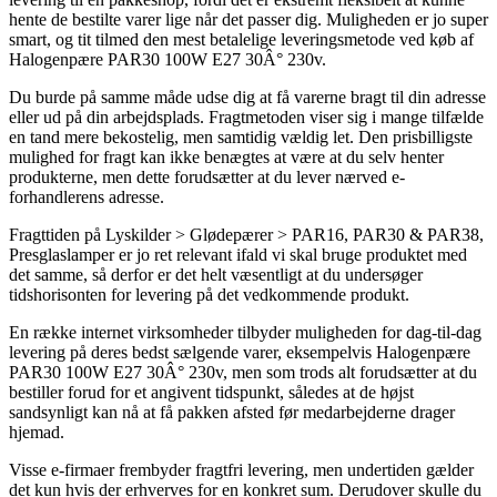
hente de bestilte varer lige når det passer dig. Muligheden er jo super
smart, og tit tilmed den mest betalelige leveringsmetode ved køb af
Halogenpære PAR30 100W E27 30Â° 230v.
Du burde på samme måde udse dig at få varerne bragt til din adresse
eller ud på din arbejdsplads. Fragtmetoden viser sig i mange tilfælde
en tand mere bekostelig, men samtidig vældig let. Den prisbilligste
mulighed for fragt kan ikke benægtes at være at du selv henter
produkterne, men dette forudsætter at du lever nærved e-
forhandlerens adresse.
Fragttiden på Lyskilder > Glødepærer > PAR16, PAR30 & PAR38,
Presglaslamper er jo ret relevant ifald vi skal bruge produktet med
det samme, så derfor er det helt væsentligt at du undersøger
tidshorisonten for levering på det vedkommende produkt.
En række internet virksomheder tilbyder muligheden for dag-til-dag
levering på deres bedst sælgende varer, eksempelvis Halogenpære
PAR30 100W E27 30Â° 230v, men som trods alt forudsætter at du
bestiller forud for et angivent tidspunkt, således at de højst
sandsynligt kan nå at få pakken afsted før medarbejderne drager
hjemad.
Visse e-firmaer frembyder fragtfri levering, men undertiden gælder
det kun hvis der erhverves for en konkret sum. Derudover skulle du