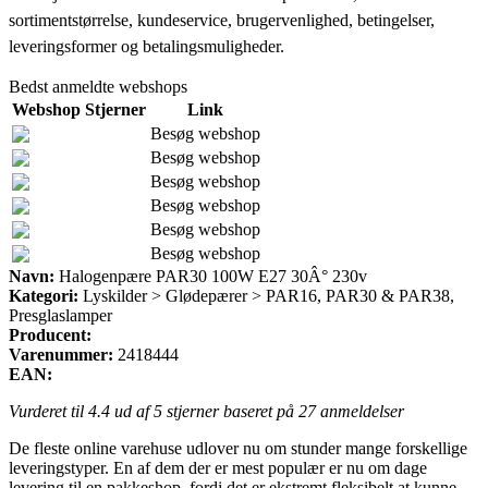
sortimentstørrelse, kundeservice, brugervenlighed, betingelser,
leveringsformer og betalingsmuligheder.
Bedst anmeldte webshops
Webshop
Stjerner
Link
Besøg webshop
Besøg webshop
Besøg webshop
Besøg webshop
Besøg webshop
Besøg webshop
Navn:
Halogenpære PAR30 100W E27 30Â° 230v
Kategori:
Lyskilder > Glødepærer > PAR16, PAR30 & PAR38,
Presglaslamper
Producent:
Varenummer:
2418444
EAN:
Vurderet til
4.4
ud af 5 stjerner baseret på
27
anmeldelser
De fleste online varehuse udlover nu om stunder mange forskellige
leveringstyper. En af dem der er mest populær er nu om dage
levering til en pakkeshop, fordi det er ekstremt fleksibelt at kunne