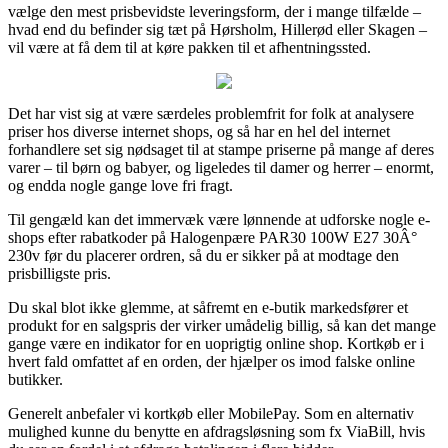
vælge den mest prisbevidste leveringsform, der i mange tilfælde –
hvad end du befinder sig tæt på Hørsholm, Hillerød eller Skagen –
vil være at få dem til at køre pakken til et afhentningssted.
Det har vist sig at være særdeles problemfrit for folk at analysere
priser hos diverse internet shops, og så har en hel del internet
forhandlere set sig nødsaget til at stampe priserne på mange af deres
varer – til børn og babyer, og ligeledes til damer og herrer – enormt,
og endda nogle gange love fri fragt.
Til gengæld kan det immervæk være lønnende at udforske nogle e-
shops efter rabatkoder på Halogenpære PAR30 100W E27 30Â°
230v før du placerer ordren, så du er sikker på at modtage den
prisbilligste pris.
Du skal blot ikke glemme, at såfremt en e-butik markedsfører et
produkt for en salgspris der virker umådelig billig, så kan det mange
gange være en indikator for en uoprigtig online shop. Kortkøb er i
hvert fald omfattet af en orden, der hjælper os imod falske online
butikker.
Generelt anbefaler vi kortkøb eller MobilePay. Som en alternativ
mulighed kunne du benytte en afdragsløsning som fx ViaBill, hvis