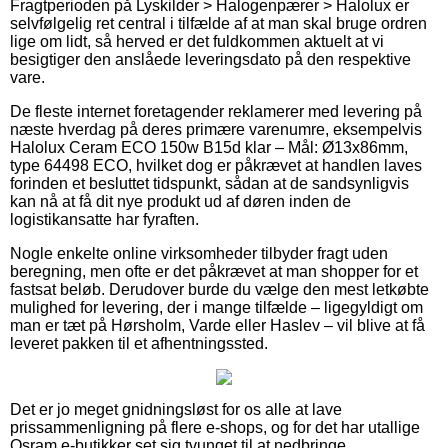
Fragtperioden på Lyskilder > Halogenpærer > Halolux er
selvfølgelig ret central i tilfælde af at man skal bruge ordren
lige om lidt, så herved er det fuldkommen aktuelt at vi
besigtiger den anslåede leveringsdato på den respektive
vare.
De fleste internet foretagender reklamerer med levering på
næste hverdag på deres primære varenumre, eksempelvis
Halolux Ceram ECO 150w B15d klar – Mål: Ø13x86mm,
type 64498 ECO, hvilket dog er påkrævet at handlen laves
forinden et besluttet tidspunkt, sådan at de sandsynligvis
kan nå at få dit nye produkt ud af døren inden de
logistikansatte har fyraften.
Nogle enkelte online virksomheder tilbyder fragt uden
beregning, men ofte er det påkrævet at man shopper for et
fastsat beløb. Derudover burde du vælge den mest letkøbte
mulighed for levering, der i mange tilfælde – ligegyldigt om
man er tæt på Hørsholm, Varde eller Haslev – vil blive at få
leveret pakken til et afhentningssted.
Det er jo meget gnidningsløst for os alle at lave
prissammenligning på flere e-shops, og for det har utallige
Osram e-butikker set sig tvunget til at nedbringe