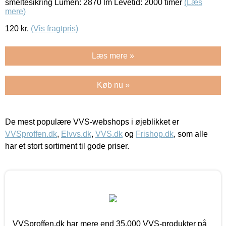
smeltesikring Lumen: 2870 lm Levetid: 2000 timer
(Læs
mere)
120
kr.
(Vis fragtpris)
Læs mere »
Køb nu »
De mest populære VVS-webshops i øjeblikket er
VVSproffen.dk
,
Elvvs.dk
,
VVS.dk
og
Frishop.dk
, som alle
har et stort sortiment til gode priser.
VVSproffen.dk har mere end 35.000 VVS-produkter på