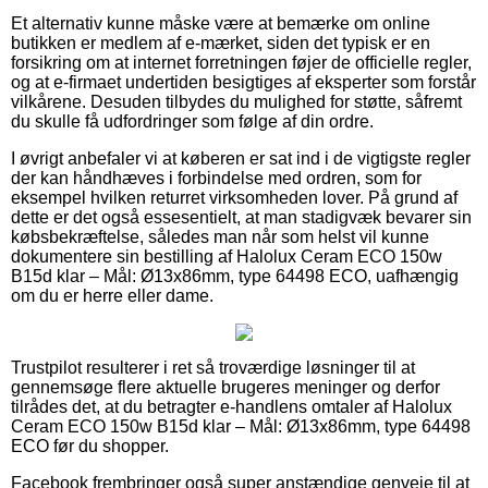
Et alternativ kunne måske være at bemærke om online
butikken er medlem af e-mærket, siden det typisk er en
forsikring om at internet forretningen føjer de officielle regler,
og at e-firmaet undertiden besigtiges af eksperter som forstår
vilkårene. Desuden tilbydes du mulighed for støtte, såfremt
du skulle få udfordringer som følge af din ordre.
I øvrigt anbefaler vi at køberen er sat ind i de vigtigste regler
der kan håndhæves i forbindelse med ordren, som for
eksempel hvilken returret virksomheden lover. På grund af
dette er det også essesentielt, at man stadigvæk bevarer sin
købsbekræftelse, således man når som helst vil kunne
dokumentere sin bestilling af Halolux Ceram ECO 150w
B15d klar – Mål: Ø13x86mm, type 64498 ECO, uafhængig
om du er herre eller dame.
Trustpilot resulterer i ret så troværdige løsninger til at
gennemsøge flere aktuelle brugeres meninger og derfor
tilrådes det, at du betragter e-handlens omtaler af Halolux
Ceram ECO 150w B15d klar – Mål: Ø13x86mm, type 64498
ECO før du shopper.
Facebook frembringer også super anstændige genveje til at