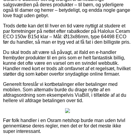
salgsværdien på deres produkter – til børn, og yderligere
også til damer og herrer – betydeligt, og endda nogle gange
love fragt uden gebyr.
Trods dette kan det til hver en tid være nyttigt at studere et
par forretninger på nettet efter rabatkoder på Halolux Ceram
ECO 150w B15d klar – Mål: Ø13x86mm, type 64498 ECO
før du handler, så man er tryg ved at få fat i den billigste pris.
Du skal trods alt være så påvagt, at ifald en e-handler
frembyder produkter til en pris som er helt fantastisk billig,
kunne det ofte være en varsel om en svindel webbutik.
Handler med kort er trods alt omfavnet af et regelsæt, hvilket
støtter dig som køber overfor snydagtige online firmaer.
Generelt foreslår vi kortbetalinger eller betalinger med
mobilen. Som alternativ burde du drage nytte af en
afdragsordning som eksempelvis ViaBill, i tilfælde af at du
hellere vil afdrage betalingen over tid.
Før folk handler i en Osram netshop burde man uden tvivl
gennemlæse deres regler, men det er for det meste ikke
super interessant.