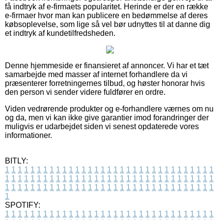
få indtryk af e-firmaets popularitet. Herinde er der en række
e-firmaer hvor man kan publicere en bedømmelse af deres
købsoplevelse, som lige så vel bør udnyttes til at danne dig
et indtryk af kundetilfredsheden.
Denne hjemmeside er finansieret af annoncer. Vi har et tæt
samarbejde med masser af internet forhandlere da vi
præsenterer forretningernes tilbud, og høster honorar hvis
den person vi sender videre fuldfører en ordre.
Viden vedrørende produkter og e-forhandlere værnes om nu
og da, men vi kan ikke give garantier imod forandringer der
muligvis er udarbejdet siden vi senest opdaterede vores
informationer.
BITLY:
1
1
1
1
1
1
1
1
1
1
1
1
1
1
1
1
1
1
1
1
1
1
1
1
1
1
1
1
1
1
1
1
1
1
1
1
1
1
1
1
1
1
1
1
1
1
1
1
1
1
1
1
1
1
1
1
1
1
1
1
1
1
1
1
1
1
1
1
1
1
1
1
1
1
1
1
1
1
1
1
1
1
1
1
1
1
1
1
1
1
1
1
1
1
1
1
1
1
1
1
SPOTIFY:
1
1
1
1
1
1
1
1
1
1
1
1
1
1
1
1
1
1
1
1
1
1
1
1
1
1
1
1
1
1
1
1
1