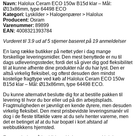
Navn:
Halolux Ceram ECO 150w B15d klar – Mål:
Ø13x86mm, type 64498 ECO
Kategori:
Lyskilder > Halogenpærer > Halolux
Producent:
Osram
Varenummer:
89899
EAN:
4008321393784
Vurderet til
3.9
ud af 5 stjerner baseret på
19
anmeldelser
En lang række butikker på nettet yder i dag mange
forskellige leveringsmidler. Den mest benyttede er nu til
dags udleveringssteder, fordi det så giver dig god fleksibilitet
til at kunne afhente dine produkter når du har lyst. Den er
altså virkelig fleksibel, og oftest desuden den mindst
kostelige fragttype ved køb af Halolux Ceram ECO 150w
B15d klar – Mål: Ø13x86mm, type 64498 ECO.
Du kunne alternativt beslutte dig for at bestille pakken til
levering til hvor du bor eller ud på din arbejdsplads.
Fragtmuligheden er jævnligt en kende dyrere, men desuden
virkelig fleksibel. Den mest prisbevidste leveringsmanér vil
dog i de fleste tilfælde være at du selv henter varerne, men
det er betinget af at du har bopæl i kort afstand af
webbutikkens hjemsted.