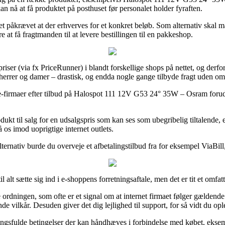
kan nå at få produktet på posthuset før personalet holder fyraften.
t påkrævet at der erhverves for et konkret beløb. Som alternativ skal ma
at få fragtmanden til at levere bestillingen til en pakkeshop.
ser (via fx PriceRunner) i blandt forskellige shops på nettet, og derfor
 herrer og damer – drastisk, og endda nogle gange tilbyde fragt uden om
-firmaer efter tilbud på Halospot 111 12V G53 24° 35W – Osram forud for
ukt til salg for en udsalgspris som kan ses som ubegribelig tiltalende, er
 os imod uoprigtige internet outlets.
ternativ burde du overveje et afbetalingstilbud fra for eksempel ViaBil
lt sætte sig ind i e-shoppens forretningsaftale, men det er tit et omfat
ordningen, som ofte er et signal om at internet firmaet følger gældend
ilkår. Desuden giver det dig lejlighed til support, for så vidt du opl
gsfulde betingelser der kan håndhæves i forbindelse med købet, eksem