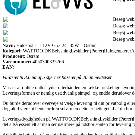
Besøg web
Besøg web
Besøg web
Besøg web
Navn:
Halospot 111 12V G53 24° 35W – Osram
Kategori:
WATTOO.DKBelysningLyskilder (Pærer)HalogenpærerAl
Producent:
Osram
Varenummer:
4050300335766
EAN:
Vurderet til
3.6
ud af 5 stjerner baseret på
20
anmeldelser
Masser af online outlets yder efterhånden en række forskellige lever
Leveringsformen er nemlig usædvanlig simpel, og endda derudover de
Du burde derudover overveje at vælge levering til din privatbolig elle
dog altid være at hente ordren selv, men dette er betinget af at du bor 
Leveringsdygtigheden på WATTOO.DKBelysningLyskilder (Pærer)Haloge
det altså essentielt at man ser nærmere på tidshorisonten for leverin
Adskillige butikker på nettet tilsiger muligheden for dag-til-dag le