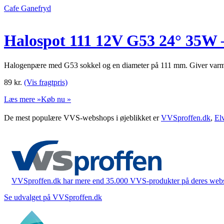
Cafe Ganefryd
Halospot 111 12V G53 24° 35W
Halogenpære med G53 sokkel og en diameter på 111 mm. Giver varmt
89
kr.
(Vis fragtpris)
Læs mere »
Køb nu »
De mest populære VVS-webshops i øjeblikket er
VVSproffen.dk
,
El
VVSproffen.dk har mere end 35.000 VVS-produkter på deres webshop
Se udvalget på VVSproffen.dk