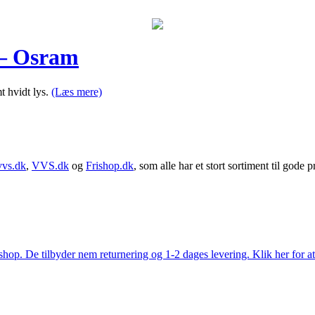
 – Osram
 hvidt lys.
(Læs mere)
vvs.dk
,
VVS.dk
og
Frishop.dk
, som alle har et stort sortiment til gode pr
. De tilbyder nem returnering og 1-2 dages levering. Klik her for at 