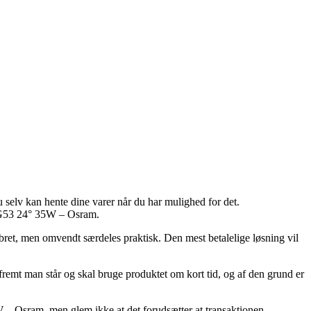
 selv kan hente dine varer når du har mulighed for det.
V G53 24° 35W – Osram.
pebret, men omvendt særdeles praktisk. Den mest betalelige løsning vil
t man står og skal bruge produktet om kort tid, og af den grund er
W – Osram, men glem ikke at det forudsætter at transaktionen