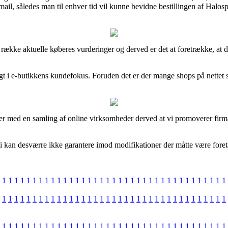
gsmail, således man til enhver tid vil kunne bevidne bestillingen af H
 lang række aktuelle køberes vurderinger og derved er det at foretrække,
sigt i e-butikkens kundefokus. Foruden det er der mange shops på nettet 
aler med en samling af online virksomheder derved at vi promoverer firm
 kan desværre ikke garantere imod modifikationer der måtte være foreta
1
1
1
1
1
1
1
1
1
1
1
1
1
1
1
1
1
1
1
1
1
1
1
1
1
1
1
1
1
1
1
1
1
1
1
1
1
1
1
1
1
1
1
1
1
1
1
1
1
1
1
1
1
1
1
1
1
1
1
1
1
1
1
1
1
1
1
1
1
1
1
1
1
1
1
1
1
1
1
1
1
1
1
1
1
1
1
1
1
1
1
1
1
1
1
1
1
1
1
1
1
1
1
1
1
1
1
1
1
1
1