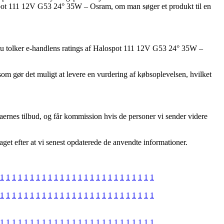
alospot 111 12V G53 24° 35W – Osram, om man søger et produkt til en
 at du tolker e-handlens ratings af Halospot 111 12V G53 24° 35W –
som gør det muligt at levere en vurdering af købsoplevelsen, hvilket
aernes tilbud, og får kommission hvis de personer vi sender videre
get efter at vi senest opdaterede de anvendte informationer.
1
1
1
1
1
1
1
1
1
1
1
1
1
1
1
1
1
1
1
1
1
1
1
1
1
1
1
1
1
1
1
1
1
1
1
1
1
1
1
1
1
1
1
1
1
1
1
1
1
1
1
1
1
1
1
1
1
1
1
1
1
1
1
1
1
1
1
1
1
1
1
1
1
1
1
1
1
1