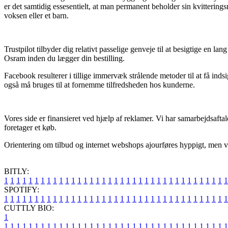
er det samtidig essesentielt, at man permanent beholder sin kvitterin
voksen eller et barn.
Trustpilot tilbyder dig relativt passelige genveje til at besigtige en
Osram inden du lægger din bestilling.
Facebook resulterer i tillige immervæk strålende metoder til at få ind
også må bruges til at fornemme tilfredsheden hos kunderne.
Vores side er finansieret ved hjælp af reklamer. Vi har samarbejdsaft
foretager et køb.
Orientering om tilbud og internet webshops ajourføres hyppigt, men vi
BITLY:
1
1
1
1
1
1
1
1
1
1
1
1
1
1
1
1
1
1
1
1
1
1
1
1
1
1
1
1
1
1
1
1
1
1
1
1
1
SPOTIFY:
1
1
1
1
1
1
1
1
1
1
1
1
1
1
1
1
1
1
1
1
1
1
1
1
1
1
1
1
1
1
1
1
1
1
1
1
1
CUTTLY BIO:
1
1
1
1
1
1
1
1
1
1
1
1
1
1
1
1
1
1
1
1
1
1
1
1
1
1
1
1
1
1
1
1
1
1
1
1
1
1