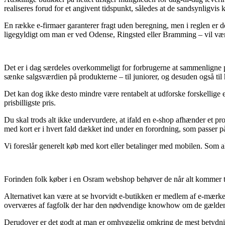
realiseres forud for et angivent tidspunkt, således at de sandsynligvis 
En række e-firmaer garanterer fragt uden beregning, men i reglen er de
ligegyldigt om man er ved Odense, Ringsted eller Bramming – vil være 
Det er i dag særdeles overkommeligt for forbrugerne at sammenligne pri
sænke salgsværdien på produkterne – til juniorer, og desuden også til
Det kan dog ikke desto mindre være rentabelt at udforske forskellige e
prisbilligste pris.
Du skal trods alt ikke undervurdere, at ifald en e-shop afhænder et prod
med kort er i hvert fald dækket ind under en forordning, som passer på
Vi foreslår generelt køb med kort eller betalinger med mobilen. Som al
Forinden folk køber i en Osram webshop behøver de når alt kommer til a
Alternativet kan være at se hvorvidt e-butikken er medlem af e-mærke 
overværes af fagfolk der har den nødvendige knowhow om de gældende v
Derudover er det godt at man er omhyggelig omkring de mest betydnin