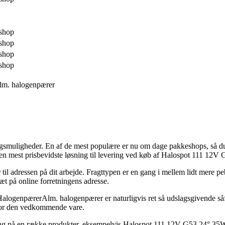
shop
shop
shop
shop
m. halogenpærer
ingsmuligheder. En af de mest populære er nu om dage pakkeshops, så du
n mest prisbevidste løsning til levering ved køb af Halospot 111 12
r til adressen på dit arbejde. Fragttypen er en gang i mellem lidt mere 
tæt på online forretningens adresse.
npærerAlm. halogenpærer er naturligvis ret så udslagsgivende såfrem
g for den vedkommende vare.
vering på en række produkter, eksempelvis Halospot 111 12V G53 24° 35