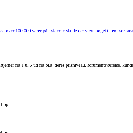
ed over 100.000 varer på hylderne skulle der være noget til enhver smag
er fra 1 til 5 ud fra bl.a. deres prisniveau, sortimentstørrelse, kunde
shop
shop