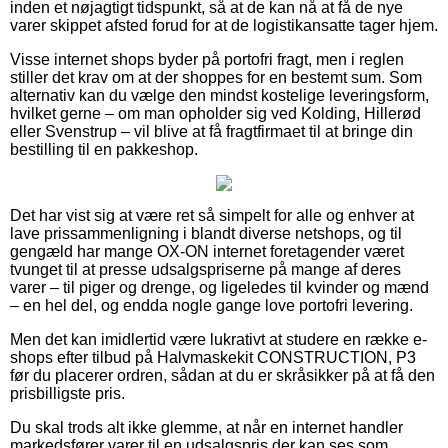
inden et nøjagtigt tidspunkt, så at de kan nå at få de nye
varer skippet afsted forud for at de logistikansatte tager hjem.
Visse internet shops byder på portofri fragt, men i reglen
stiller det krav om at der shoppes for en bestemt sum. Som
alternativ kan du vælge den mindst kostelige leveringsform,
hvilket gerne – om man opholder sig ved Kolding, Hillerød
eller Svenstrup – vil blive at få fragtfirmaet til at bringe din
bestilling til en pakkeshop.
Det har vist sig at være ret så simpelt for alle og enhver at
lave prissammenligning i blandt diverse netshops, og til
gengæld har mange OX-ON internet foretagender været
tvunget til at presse udsalgspriserne på mange af deres
varer – til piger og drenge, og ligeledes til kvinder og mænd
– en hel del, og endda nogle gange love portofri levering.
Men det kan imidlertid være lukrativt at studere en række e-
shops efter tilbud på Halvmaskekit CONSTRUCTION, P3
før du placerer ordren, sådan at du er skråsikker på at få den
prisbilligste pris.
Du skal trods alt ikke glemme, at når en internet handler
markedsfører varer til en udsalgspris der kan ses som