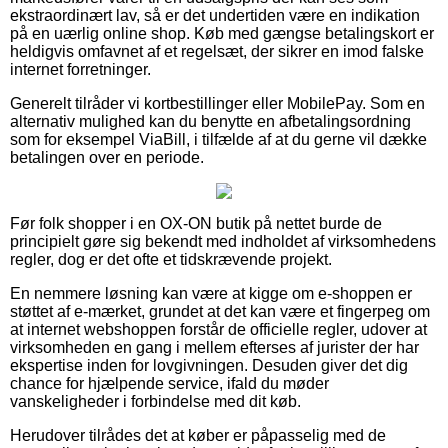
ekstraordinært lav, så er det undertiden være en indikation
på en uærlig online shop. Køb med gængse betalingskort er
heldigvis omfavnet af et regelsæt, der sikrer en imod falske
internet forretninger.
Generelt tilråder vi kortbestillinger eller MobilePay. Som en
alternativ mulighed kan du benytte en afbetalingsordning
som for eksempel ViaBill, i tilfælde af at du gerne vil dække
betalingen over en periode.
Før folk shopper i en OX-ON butik på nettet burde de
principielt gøre sig bekendt med indholdet af virksomhedens
regler, dog er det ofte et tidskrævende projekt.
En nemmere løsning kan være at kigge om e-shoppen er
støttet af e-mærket, grundet at det kan være et fingerpeg om
at internet webshoppen forstår de officielle regler, udover at
virksomheden en gang i mellem efterses af jurister der har
ekspertise inden for lovgivningen. Desuden giver det dig
chance for hjælpende service, ifald du møder
vanskeligheder i forbindelse med dit køb.
Herudover tilrådes det at køber er påpasselig med de