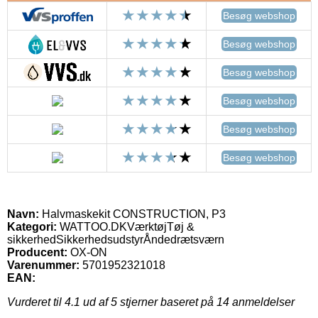
Besøg webshop
Besøg webshop
Besøg webshop
Besøg webshop
Besøg webshop
Besøg webshop
Navn:
Halvmaskekit CONSTRUCTION, P3
Kategori:
WATTOO.DKVærktøjTøj &
sikkerhedSikkerhedsudstyrÅndedrætsværn
Producent:
OX-ON
Varenummer:
5701952321018
EAN:
Vurderet til
4.1
ud af 5 stjerner baseret på
14
anmeldelser