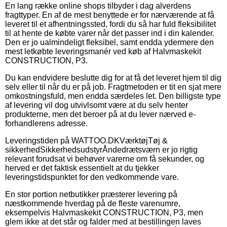
En lang række online shops tilbyder i dag alverdens
fragttyper. En af de mest benyttede er for nærværende at få
leveret til et afhentningssted, fordi du så har fuld fleksibilitet
til at hente de købte varer når det passer ind i din kalender.
Den er jo ualmindeligt fleksibel, samt endda ydermere den
mest letkøbte leveringsmanér ved køb af Halvmaskekit
CONSTRUCTION, P3.
Du kan endvidere beslutte dig for at få det leveret hjem til dig
selv eller til når du er på job. Fragtmetoden er tit en sjat mere
omkostningsfuld, men endda særdeles let. Den billigste type
af levering vil dog utvivlsomt være at du selv henter
produkterne, men det beroer på at du lever nærved e-
forhandlerens adresse.
Leveringstiden på WATTOO.DKVærktøjTøj &
sikkerhedSikkerhedsudstyrÅndedrætsværn er jo rigtig
relevant forudsat vi behøver varerne om få sekunder, og
herved er det faktisk essentielt at du tjekker
leveringstidspunktet for den vedkommende vare.
En stor portion netbutikker præsterer levering på
næstkommende hverdag på de fleste varenumre,
eksempelvis Halvmaskekit CONSTRUCTION, P3, men
glem ikke at det står og falder med at bestillingen laves