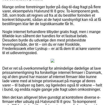
Mange online forretninger byder på dag-til-dag fragt på flere
varer, eksempelvis Halvrund fil 8 grov. To-komponent greb,
SB, som trods alt regnes ud fra at du bestiller forinden et
konkret tidspunkt, sådan at de højst sandsynligt kan nå at få
bestillingen klar før de logistikansatte får fri.
Nogle internet forhandlere tilbyder gratis fragt, men i mange
tilfælde kun såfremt der handles for et fastsat beløb.
Desuden burde du udvælge den mest prisbevidste
leveringsmåde, der tit – om du er nær Roskilde,
Frederiksværk eller Lystrup – er at få dem til at køre varerne
til et udleveringssted.
Det er ret så overkommeligt for almindelige dødelige at lave
prissammenligning fra forskellige internet firmaer i Danmark,
og af den grund har masser af internet firmaer ikke kunne
lade være med at tvinge prisniveauet på mange af deres
varer – til babyer og børn, og ligeledes også til voksne – helt
i bund, og endda nogle gange yde fragt uden omkostninger.
Men det kan alligevel blive gunstigt at kontrollere diverse e-
firmaer efter udsalg på Halvrund fil 8 grov. To-komponent