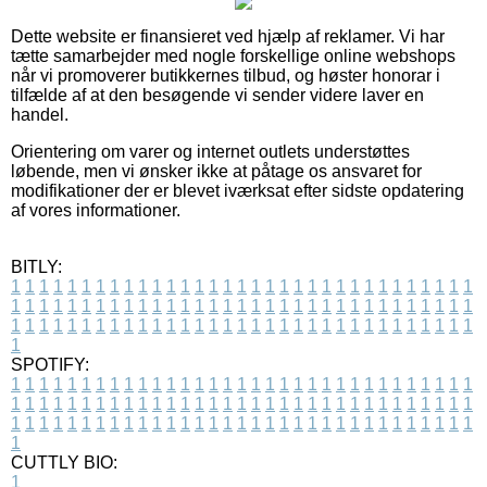
Dette website er finansieret ved hjælp af reklamer. Vi har
tætte samarbejder med nogle forskellige online webshops
når vi promoverer butikkernes tilbud, og høster honorar i
tilfælde af at den besøgende vi sender videre laver en
handel.
Orientering om varer og internet outlets understøttes
løbende, men vi ønsker ikke at påtage os ansvaret for
modifikationer der er blevet iværksat efter sidste opdatering
af vores informationer.
BITLY:
1
1
1
1
1
1
1
1
1
1
1
1
1
1
1
1
1
1
1
1
1
1
1
1
1
1
1
1
1
1
1
1
1
1
1
1
1
1
1
1
1
1
1
1
1
1
1
1
1
1
1
1
1
1
1
1
1
1
1
1
1
1
1
1
1
1
1
1
1
1
1
1
1
1
1
1
1
1
1
1
1
1
1
1
1
1
1
1
1
1
1
1
1
1
1
1
1
1
1
1
SPOTIFY:
1
1
1
1
1
1
1
1
1
1
1
1
1
1
1
1
1
1
1
1
1
1
1
1
1
1
1
1
1
1
1
1
1
1
1
1
1
1
1
1
1
1
1
1
1
1
1
1
1
1
1
1
1
1
1
1
1
1
1
1
1
1
1
1
1
1
1
1
1
1
1
1
1
1
1
1
1
1
1
1
1
1
1
1
1
1
1
1
1
1
1
1
1
1
1
1
1
1
1
1
CUTTLY BIO:
1