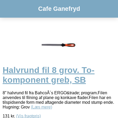
Cafe Ganefryd
Halvrund fil 8 grov. To-
komponent greb, SB
8” halvrund fil fra BahcoÂ´s ERGO&trade; program.Filen
anvendes til filning af plane og konkave flader.Filen har en
tilspidsende form med aftagende diameter mod stump ende.
Hugning: Grov
(Læs mere)
131
kr.
(Vis fragtpris)