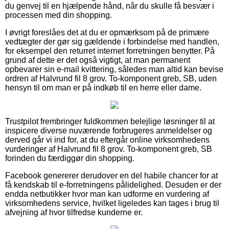
du genvej til en hjælpende hånd, når du skulle få besvær i
processen med din shopping.
I øvrigt foreslåes det at du er opmærksom på de primære
vedtægter der gør sig gældende i forbindelse med handlen,
for eksempel den returret internet forretningen benytter. På
grund af dette er det også vigtigt, at man permanent
opbevarer sin e-mail kvittering, således man altid kan bevise
ordren af Halvrund fil 8 grov. To-komponent greb, SB, uden
hensyn til om man er på indkøb til en herre eller dame.
Trustpilot frembringer fuldkommen belejlige løsninger til at
inspicere diverse nuværende forbrugeres anmeldelser og
derved går vi ind for, at du eftergår online virksomhedens
vurderinger af Halvrund fil 8 grov. To-komponent greb, SB
forinden du færdiggør din shopping.
Facebook genererer derudover en del habile chancer for at
få kendskab til e-forretningens pålidelighed. Desuden er der
endda netbutikker hvor man kan udforme en vurdering af
virksomhedens service, hvilket ligeledes kan tages i brug til
afvejning af hvor tilfredse kunderne er.