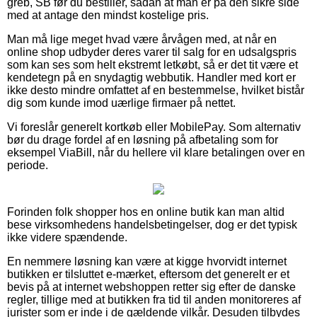
greb, SB før du bestiller, sådan at man er på den sikre side
med at antage den mindst kostelige pris.
Man må lige meget hvad være årvågen med, at når en
online shop udbyder deres varer til salg for en udsalgspris
som kan ses som helt ekstremt letkøbt, så er det tit være et
kendetegn på en snydagtig webbutik. Handler med kort er
ikke desto mindre omfattet af en bestemmelse, hvilket bistår
dig som kunde imod uærlige firmaer på nettet.
Vi foreslår generelt kortkøb eller MobilePay. Som alternativ
bør du drage fordel af en løsning på afbetaling som for
eksempel ViaBill, når du hellere vil klare betalingen over en
periode.
Forinden folk shopper hos en online butik kan man altid
bese virksomhedens handelsbetingelser, dog er det typisk
ikke videre spændende.
En nemmere løsning kan være at kigge hvorvidt internet
butikken er tilsluttet e-mærket, eftersom det generelt er et
bevis på at internet webshoppen retter sig efter de danske
regler, tillige med at butikken fra tid til anden monitoreres af
jurister som er inde i de gældende vilkår. Desuden tilbydes