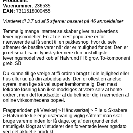
Producent:
Varenummer:
236535
EAN:
7311518000455
Vurderet til
3.7
ud af 5 stjerner baseret på
46
anmeldelser
Temmelig mange internet selskaber giver nu alverdens
leveringsmodeller. En af de mest populære er for
nærværende at få sendt til en pakkeshop, hvor du selv
afhenter de bestilte varer når der er mulighed for det. Den er
jo ret smart, samt typisk ydermere den prisbilligste
leveringsmodel ved køb af Halvrund fil 8 grov. To-komponent
greb, SB.
Du kunne tillige vælge at få ordren bragt til din lejlighed eller
hus eller ud på din arbejdsplads. Den er oftest en anelse
dyrere, men lige så vel super fremkommelig. Den mest
letkøbte løsning kan ikke modsiges at være selv at hente
ordren, men det forudsætter at du befinder dig i nærheden af
online virksomhedens bopæl.
Fragtperioden på Værktøj > Håndværktøj > File & Skrabere
> Halvrunde file er jo usædvanlig vigtig såfremt man skal
bruge varerne inden for få dage, og af den grund er det
naturligvis klogt at vi studerer den forventede leveringsdato
ved det aktuelle produkt.