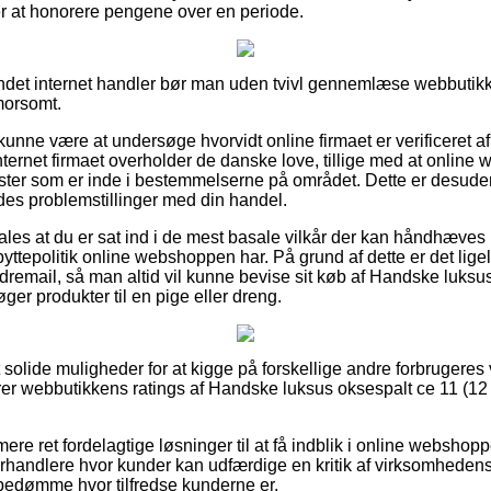
er at honorere pengene over en periode.
Andet internet handler bør man uden tvivl gennemlæse webbutik
 morsomt.
nne være at undersøge hvorvidt online firmaet er verificeret af
internet firmaet overholder de danske love, tillige med at onlin
ster som er inde i bestemmelserne på området. Dette er desude
ldes problemstillinger med din handel.
ales at du er sat ind i de mest basale vilkår der kan håndhæves
byttepolitik online webshoppen har. På grund af dette er det lige
remail, så man altid vil kunne bevise sit køb af Handske luksu
er produkter til en pige eller dreng.
t solide muligheder for at kigge på forskellige andre forbrugeres
erer webbutikkens ratings af Handske luksus oksespalt ce 11 (12 p
re ret fordelagtige løsninger til at få indblik i online webshopp
orhandlere hvor kunder kan udfærdige en kritik af virksomhede
 bedømme hvor tilfredse kunderne er.