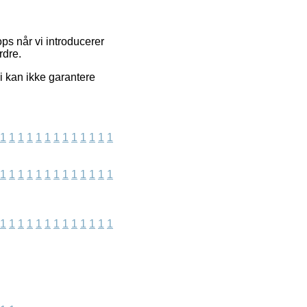
s når vi introducerer
rdre.
i kan ikke garantere
1
1
1
1
1
1
1
1
1
1
1
1
1
1
1
1
1
1
1
1
1
1
1
1
1
1
1
1
1
1
1
1
1
1
1
1
1
1
1