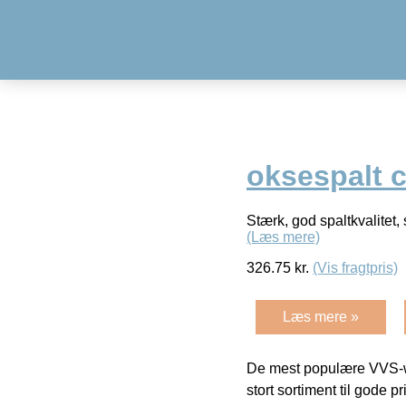
oksespalt c
Stærk, god spaltkvalitet,
(Læs mere)
326.75
kr.
(Vis fragtpris)
Læs mere »
De mest populære VVS-w
stort sortiment til gode pr