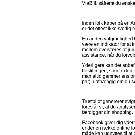
ViaBill, såfremt du ønsk
Inden folk køber på en 
er det oftest ikke særlig
En anden valgmulighed ku
være en indikator for at 
mellem overværes af juri
assistance, når du forvo
Yderligere kan det anbef
bestillingen, som fx den 
man altid gemmer ens ord
par), uafhængig om du søg
Trustpilot genererer evig
foreslår vi, at du analys
færdiggør din shopping.
Facebook giver dig yderme
er der en række online f
måde kan udnyttes til at