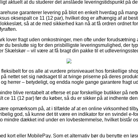
igt aktuelt at du studerer det anslåede leveringstidspunkt på de
 varehuse garanterer levering på blot en enkelt hverdag på mange
us oksespalt ce 11 (12 par), hvilket dog er afhængig af at bes
klokkeslæt, så at de med sikkerhed kan nå at få ordren ordnet for
yraften.
k lover fragt uden omkostninger, men ofte under forudsætning af
 bør du beslutte sig for den prisbilligste leveringsmulighed, der 
ler Skælskør – vil være at få bragt din pakke til et udleveringsste
leksibelt for os alle at vurdere prisniveauet hos forskellige shop
på nettet set sig nødsaget til at tvinge priserne på deres produkt
 og herrer – betydeligt, og endda nogle gange garantere fragt u
dre blive rentabelt at efterse et par forskellige butikker på nett
ce 11 (12 par) før du køber, så du er sikker på at indhente den b
re opmærksom på, at i tilfælde af at en online virksomhed tilby
belig god, så kunne det tit være en indikator for en svindel e-f
to mindre dækket ind under en lovbestemmelse, hvilket bistår os
med kort eller MobilePay. Som et alternativ bør du benytte en lø