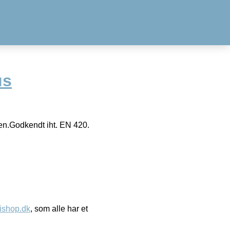
us
den.Godkendt iht. EN 420.
ishop.dk
, som alle har et