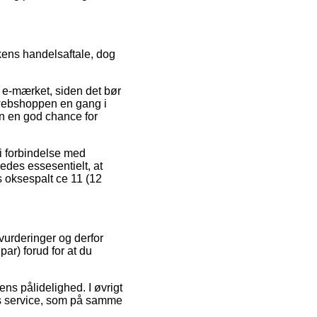
kens handelsaftale, dog
 e-mærket, siden det bør
e webshoppen en gang i
n en god chance for
 i forbindelse med
ledes essesentielt, at
s oksespalt ce 11 (12
 vurderinger og derfor
ar) forud for at du
ens pålidelighed. I øvrigt
ns service, som på samme