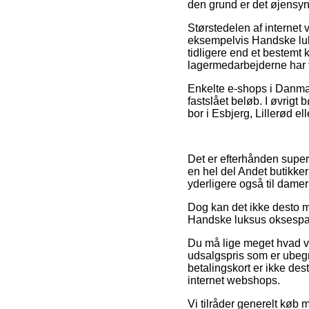
den grund er det øjensynl
Størstedelen af internet
eksempelvis Handske luks
tidligere end et bestemt 
lagermedarbejderne har f
Enkelte e-shops i Danmar
fastslået beløb. I øvrigt
bor i Esbjerg, Lillerød el
Det er efterhånden super f
en hel del Andet butikker 
yderligere også til damer
Dog kan det ikke desto min
Handske luksus oksespalt 
Du må lige meget hvad væ
udsalgspris som er ubegri
betalingskort er ikke des
internet webshops.
Vi tilråder generelt køb 