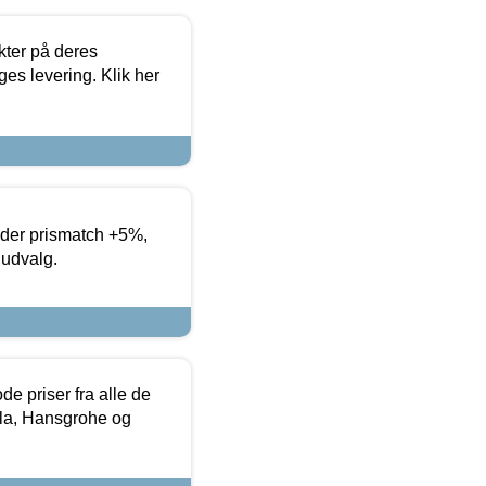
ter på deres
es levering. Klik her
yder prismatch +5%,
 udvalg.
de priser fra alle de
la, Hansgrohe og