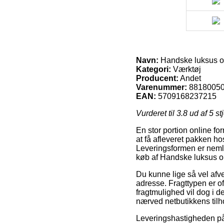
Navn:
Handske luksus ok
Kategori:
Værktøj
Producent:
Andet
Varenummer:
8818005
EAN:
5709168237215
Vurderet til
3.8
ud af 5 st
En stor portion online fo
at få afleveret pakken h
Leveringsformen er nemli
køb af Handske luksus ok
Du kunne lige så vel afvej
adresse. Fragttypen er o
fragtmulighed vil dog i de
nærved netbutikkens tilh
Leveringshastigheden på 