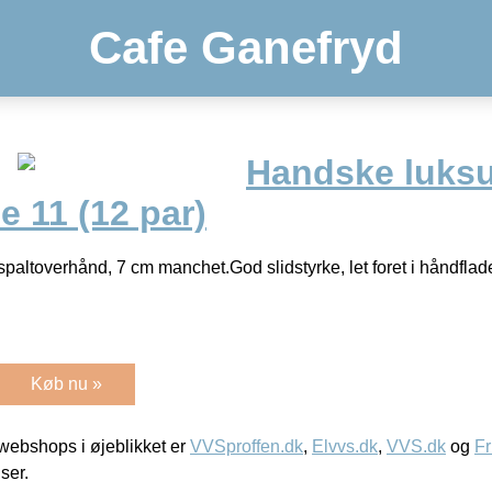
Cafe Ganefryd
Handske luks
e 11 (12 par)
 spaltoverhånd, 7 cm manchet.God slidstyrke, let foret i håndfla
Køb nu »
ebshops i øjeblikket er
VVSproffen.dk
,
Elvvs.dk
,
VVS.dk
og
Fr
iser.