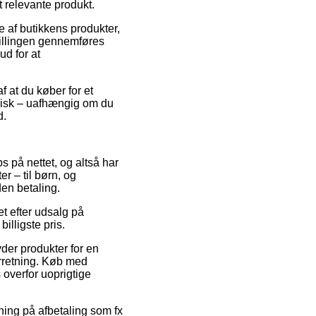
t relevante produkt.
 af butikkens produkter,
tillingen gennemføres
ud for at
 at du køber for et
typisk – uafhængig om du
d.
s på nettet, og altså har
er – til børn, og
den betaling.
et efter udsalg på
illigste pris.
der produkter for en
orretning. Køb med
 overfor uoprigtige
sning på afbetaling som fx