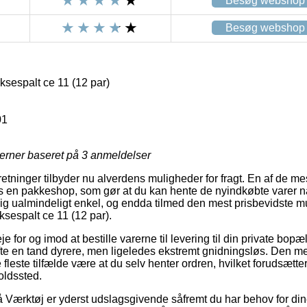
Besøg webshop
Besøg webshop
sespalt ce 11 (12 par)
01
jerner baseret på
3
anmeldelser
rretninger tilbyder nu alverdens muligheder for fragt. En af de me
os en pakkeshop, som gør at du kan hente de nyindkøbte varer nå
g ualmindeligt enkel, og endda tilmed den mest prisbevidste mu
sespalt ce 11 (12 par).
e for og imod at bestille varerne til levering til din private bopæl 
fte en tand dyrere, men ligeledes ekstremt gnidningsløs. Den me
 fleste tilfælde være at du selv henter ordren, hvilket forudsætte
oldssted.
Værktøj er yderst udslagsgivende såfremt du har behov for dine