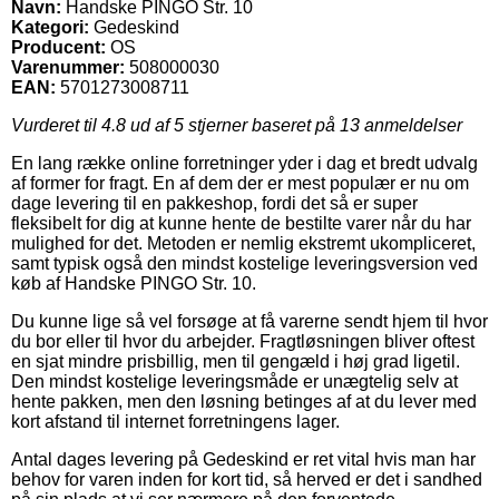
Navn:
Handske PINGO Str. 10
Kategori:
Gedeskind
Producent:
OS
Varenummer:
508000030
EAN:
5701273008711
Vurderet til
4.8
ud af 5 stjerner baseret på
13
anmeldelser
En lang række online forretninger yder i dag et bredt udvalg
af former for fragt. En af dem der er mest populær er nu om
dage levering til en pakkeshop, fordi det så er super
fleksibelt for dig at kunne hente de bestilte varer når du har
mulighed for det. Metoden er nemlig ekstremt ukompliceret,
samt typisk også den mindst kostelige leveringsversion ved
køb af Handske PINGO Str. 10.
Du kunne lige så vel forsøge at få varerne sendt hjem til hvor
du bor eller til hvor du arbejder. Fragtløsningen bliver oftest
en sjat mindre prisbillig, men til gengæld i høj grad ligetil.
Den mindst kostelige leveringsmåde er unægtelig selv at
hente pakken, men den løsning betinges af at du lever med
kort afstand til internet forretningens lager.
Antal dages levering på Gedeskind er ret vital hvis man har
behov for varen inden for kort tid, så herved er det i sandhed