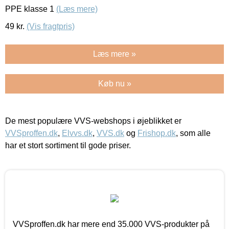
PPE klasse 1
(Læs mere)
49
kr.
(Vis fragtpris)
Læs mere »
Køb nu »
De mest populære VVS-webshops i øjeblikket er
VVSproffen.dk
,
Elvvs.dk
,
VVS.dk
og
Frishop.dk
, som alle
har et stort sortiment til gode priser.
VVSproffen.dk har mere end 35.000 VVS-produkter på