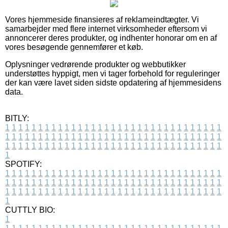
Vores hjemmeside finansieres af reklameindtægter. Vi
samarbejder med flere internet virksomheder eftersom vi
annoncerer deres produkter, og indhenter honorar om en af
vores besøgende gennemfører et køb.
Oplysninger vedrørende produkter og webbutikker
understøttes hyppigt, men vi tager forbehold for reguleringer
der kan være lavet siden sidste opdatering af hjemmesidens
data.
BITLY:
1
1
1
1
1
1
1
1
1
1
1
1
1
1
1
1
1
1
1
1
1
1
1
1
1
1
1
1
1
1
1
1
1
1
1
1
1
1
1
1
1
1
1
1
1
1
1
1
1
1
1
1
1
1
1
1
1
1
1
1
1
1
1
1
1
1
1
1
1
1
1
1
1
1
1
1
1
1
1
1
1
1
1
1
1
1
1
1
1
1
1
1
1
1
1
1
1
1
1
1
SPOTIFY:
1
1
1
1
1
1
1
1
1
1
1
1
1
1
1
1
1
1
1
1
1
1
1
1
1
1
1
1
1
1
1
1
1
1
1
1
1
1
1
1
1
1
1
1
1
1
1
1
1
1
1
1
1
1
1
1
1
1
1
1
1
1
1
1
1
1
1
1
1
1
1
1
1
1
1
1
1
1
1
1
1
1
1
1
1
1
1
1
1
1
1
1
1
1
1
1
1
1
1
1
CUTTLY BIO:
1