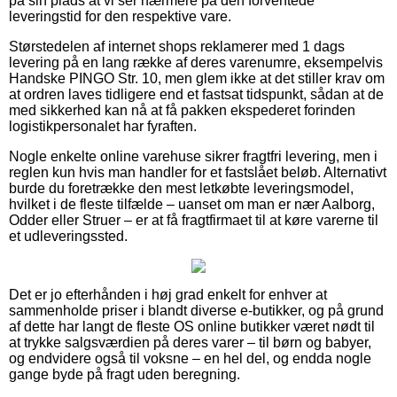
på sin plads at vi ser nærmere på den forventede
leveringstid for den respektive vare.
Størstedelen af internet shops reklamerer med 1 dags
levering på en lang række af deres varenumre, eksempelvis
Handske PINGO Str. 10, men glem ikke at det stiller krav om
at ordren laves tidligere end et fastsat tidspunkt, sådan at de
med sikkerhed kan nå at få pakken ekspederet forinden
logistikpersonalet har fyraften.
Nogle enkelte online varehuse sikrer fragtfri levering, men i
reglen kun hvis man handler for et fastslået beløb. Alternativt
burde du foretrække den mest letkøbte leveringsmodel,
hvilket i de fleste tilfælde – uanset om man er nær Aalborg,
Odder eller Struer – er at få fragtfirmaet til at køre varerne til
et udleveringssted.
Det er jo efterhånden i høj grad enkelt for enhver at
sammenholde priser i blandt diverse e-butikker, og på grund
af dette har langt de fleste OS online butikker været nødt til
at trykke salgsværdien på deres varer – til børn og babyer,
og endvidere også til voksne – en hel del, og endda nogle
gange byde på fragt uden beregning.