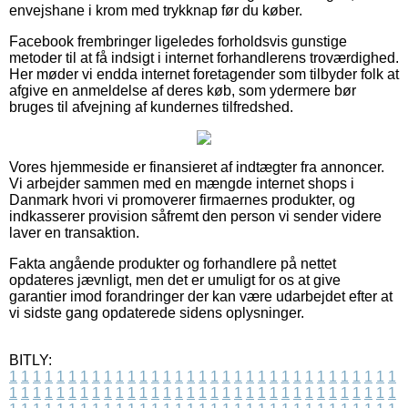
envejshane i krom med trykknap før du køber.
Facebook frembringer ligeledes forholdsvis gunstige
metoder til at få indsigt i internet forhandlerens troværdighed.
Her møder vi endda internet foretagender som tilbyder folk at
afgive en anmeldelse af deres køb, som ydermere bør
bruges til afvejning af kundernes tilfredshed.
Vores hjemmeside er finansieret af indtægter fra annoncer.
Vi arbejder sammen med en mængde internet shops i
Danmark hvori vi promoverer firmaernes produkter, og
indkasserer provision såfremt den person vi sender videre
laver en transaktion.
Fakta angående produkter og forhandlere på nettet
opdateres jævnligt, men det er umuligt for os at give
garantier imod forandringer der kan være udarbejdet efter at
vi sidste gang opdaterede sidens oplysninger.
BITLY:
1
1
1
1
1
1
1
1
1
1
1
1
1
1
1
1
1
1
1
1
1
1
1
1
1
1
1
1
1
1
1
1
1
1
1
1
1
1
1
1
1
1
1
1
1
1
1
1
1
1
1
1
1
1
1
1
1
1
1
1
1
1
1
1
1
1