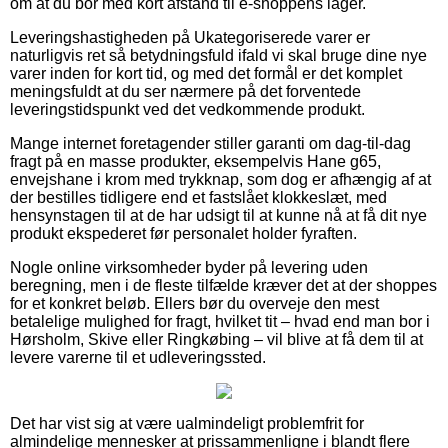
om at du bor med kort afstand til e-shoppens lager.
Leveringshastigheden på Ukategoriserede varer er
naturligvis ret så betydningsfuld ifald vi skal bruge dine nye
varer inden for kort tid, og med det formål er det komplet
meningsfuldt at du ser nærmere på det forventede
leveringstidspunkt ved det vedkommende produkt.
Mange internet foretagender stiller garanti om dag-til-dag
fragt på en masse produkter, eksempelvis Hane g65,
envejshane i krom med trykknap, som dog er afhængig af at
der bestilles tidligere end et fastslået klokkeslæt, med
hensynstagen til at de har udsigt til at kunne nå at få dit nye
produkt ekspederet før personalet holder fyraften.
Nogle online virksomheder byder på levering uden
beregning, men i de fleste tilfælde kræver det at der shoppes
for et konkret beløb. Ellers bør du overveje den mest
betalelige mulighed for fragt, hvilket tit – hvad end man bor i
Hørsholm, Skive eller Ringkøbing – vil blive at få dem til at
levere varerne til et udleveringssted.
Det har vist sig at være ualmindeligt problemfrit for
almindelige mennesker at prissammenligne i blandt flere