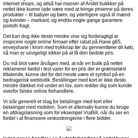
internet shops, og altså har masser af Andet butikker på
nettet ikke kunne lade være med at tvinge priserne på deres
produkter – til babyer og børn, og yderligere også til mænd
og kvinder – markant, og endda nogle gange garantere
portofri fragt.
Det kan dog ikke desto mindre vise sig fordelagtigt at
inspicere nogle online firmaer efter rabat på Hane g65,
envejshane i krom med trykknap før du gennemfører dit køb,
så man er usvigeligt sikker på at få den bedste pris.
Du må blot være årvågen med, at når en butik på nettet
reklamerer bedst i test varer for en pris der er grænseløst
tiltalende, kunne det for det meste være et symbol på en
bedragerisk webbutik. Bestillinger med kort er ikke desto
mindre dækket ind under en lov, som redder dig som kunde
overfor falske online forhandlere.
Vi slår generelt et slag for betalinger med kort eller
betalinger med mobilen. Som et alternativ kunne du bruge
en afdragsløsning som for eksempel ViaBill, når du ser en
fordel i at finansiere omkostningerne i flere bidder.