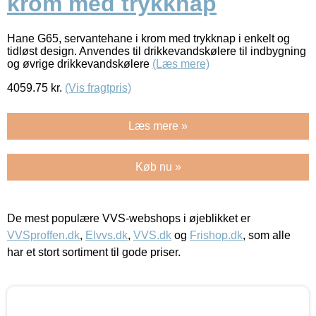
krom med trykknap
Hane G65, servantehane i krom med trykknap i enkelt og
tidløst design. Anvendes til drikkevandskølere til indbygning
og øvrige drikkevandskølere
(Læs mere)
4059.75
kr.
(Vis fragtpris)
Læs mere »
Køb nu »
De mest populære VVS-webshops i øjeblikket er
VVSproffen.dk
,
Elvvs.dk
,
VVS.dk
og
Frishop.dk
, som alle
har et stort sortiment til gode priser.