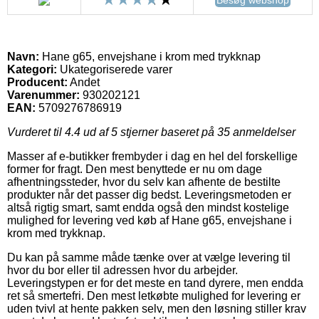
Navn:
Hane g65, envejshane i krom med trykknap
Kategori:
Ukategoriserede varer
Producent:
Andet
Varenummer:
930202121
EAN:
5709276786919
Vurderet til
4.4
ud af 5 stjerner baseret på
35
anmeldelser
Masser af e-butikker frembyder i dag en hel del forskellige
former for fragt. Den mest benyttede er nu om dage
afhentningssteder, hvor du selv kan afhente de bestilte
produkter når det passer dig bedst. Leveringsmetoden er
altså rigtig smart, samt endda også den mindst kostelige
mulighed for levering ved køb af Hane g65, envejshane i
krom med trykknap.
Du kan på samme måde tænke over at vælge levering til
hvor du bor eller til adressen hvor du arbejder.
Leveringstypen er for det meste en tand dyrere, men endda
ret så smertefri. Den mest letkøbte mulighed for levering er
uden tvivl at hente pakken selv, men den løsning stiller krav