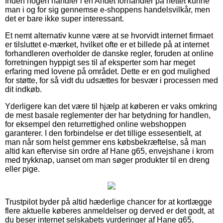
Inden nogen handler i en Andet forhandler på nettet kunne
man i og for sig gennemse e-shoppens handelsvilkår, men
det er bare ikke super interessant.
Et nemt alternativ kunne være at se hvorvidt internet firmaet
er tilsluttet e-mærket, hvilket ofte er et billede på at internet
forhandleren overholder de danske regler, foruden at online
forretningen hyppigt ses til af eksperter som har meget
erfaring med lovene på området. Dette er en god mulighed
for støtte, for så vidt du udsættes for besvær i processen med
dit indkøb.
Yderligere kan det være til hjælp at køberen er vaks omkring
de mest basale reglementer der har betydning for handlen,
for eksempel den returrettighed online webshoppen
garanterer. I den forbindelse er det tillige essesentielt, at
man når som helst gemmer ens købsbekræftelse, så man
altid kan eftervise sin ordre af Hane g65, envejshane i krom
med trykknap, uanset om man søger produkter til en dreng
eller pige.
Trustpilot byder på altid hæderlige chancer for at kortlægge
flere aktuelle køberes anmeldelser og derved er det godt, at
du beser internet selskabets vurderinger af Hane g65,