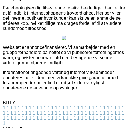
Facebook giver dig tilsvarende relativt hæderlige chancer for
at få indblik i internet shoppens troværdighed. Her ser vi en
del internet butikker hvor kunder kan skrive en anmeldelse
af deres køb, hvilket tillige må drages fordel af til at vurdere
kundernes tilfredshed.
Websitet er annoncefinansieret. Vi samarbejder med en
gruppe forhandlere på nettet da vi publicerer forretningernes
varer, og høster honorar ifald den besøgende vi sender
videre gennemfører et indkøb.
Informationer angående varer og internet virksomheder
opdateres hele tiden, men vi kan ikke give garantier imod
forandringer der potentielt er udført siden vi nyligst
opdaterede de anvendte oplysninger.
BITLY:
1
1
1
1
1
1
1
1
1
1
1
1
1
1
1
1
1
1
1
1
1
1
1
1
1
1
1
1
1
1
1
1
1
1
1
1
1
1
1
1
1
1
1
1
1
1
1
1
1
1
1
1
1
1
1
1
1
1
1
1
1
1
1
1
1
1
1
1
1
1
1
1
1
1
1
1
1
1
1
1
1
1
1
1
1
1
1
1
1
1
1
1
1
1
1
1
1
1
1
1