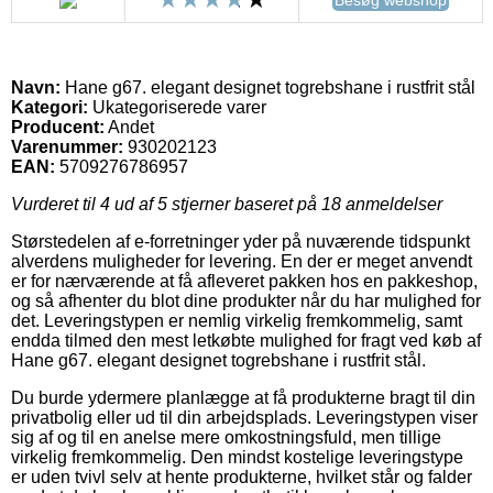
Navn:
Hane g67. elegant designet togrebshane i rustfrit stål
Kategori:
Ukategoriserede varer
Producent:
Andet
Varenummer:
930202123
EAN:
5709276786957
Vurderet til
4
ud af 5 stjerner baseret på
18
anmeldelser
Størstedelen af e-forretninger yder på nuværende tidspunkt
alverdens muligheder for levering. En der er meget anvendt
er for nærværende at få afleveret pakken hos en pakkeshop,
og så afhenter du blot dine produkter når du har mulighed for
det. Leveringstypen er nemlig virkelig fremkommelig, samt
endda tilmed den mest letkøbte mulighed for fragt ved køb af
Hane g67. elegant designet togrebshane i rustfrit stål.
Du burde ydermere planlægge at få produkterne bragt til din
privatbolig eller ud til din arbejdsplads. Leveringstypen viser
sig af og til en anelse mere omkostningsfuld, men tillige
virkelig fremkommelig. Den mindst kostelige leveringstype
er uden tvivl selv at hente produkterne, hvilket står og falder