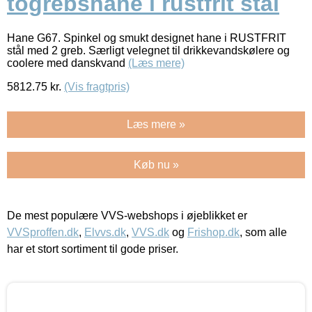
togrebshane i rustfrit stål
Hane G67. Spinkel og smukt designet hane i RUSTFRIT
stål med 2 greb. Særligt velegnet til drikkevandskølere og
coolere med danskvand
(Læs mere)
5812.75
kr.
(Vis fragtpris)
Læs mere »
Køb nu »
De mest populære VVS-webshops i øjeblikket er
VVSproffen.dk
,
Elvvs.dk
,
VVS.dk
og
Frishop.dk
, som alle
har et stort sortiment til gode priser.