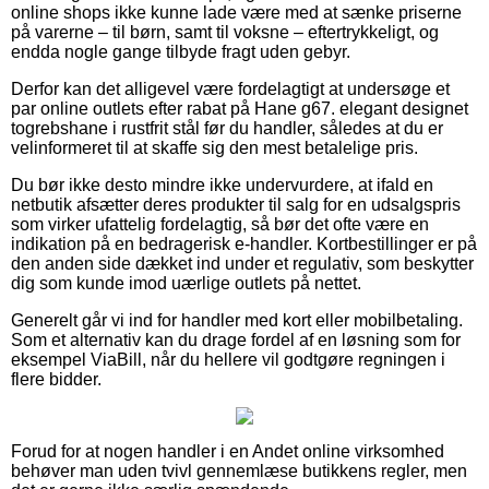
online shops ikke kunne lade være med at sænke priserne
på varerne – til børn, samt til voksne – eftertrykkeligt, og
endda nogle gange tilbyde fragt uden gebyr.
Derfor kan det alligevel være fordelagtigt at undersøge et
par online outlets efter rabat på Hane g67. elegant designet
togrebshane i rustfrit stål før du handler, således at du er
velinformeret til at skaffe sig den mest betalelige pris.
Du bør ikke desto mindre ikke undervurdere, at ifald en
netbutik afsætter deres produkter til salg for en udsalgspris
som virker ufattelig fordelagtig, så bør det ofte være en
indikation på en bedragerisk e-handler. Kortbestillinger er på
den anden side dækket ind under et regulativ, som beskytter
dig som kunde imod uærlige outlets på nettet.
Generelt går vi ind for handler med kort eller mobilbetaling.
Som et alternativ kan du drage fordel af en løsning som for
eksempel ViaBill, når du hellere vil godtgøre regningen i
flere bidder.
Forud for at nogen handler i en Andet online virksomhed
behøver man uden tvivl gennemlæse butikkens regler, men