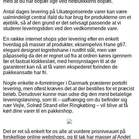
med at du har bopæl lige ved netbutikkens bopæl.
Antal dages levering på Ukategoriserede varer kan være
ualmindeligt central ifald du har brug for produkterne om et
øjeblik, så af den grund er det selvsagt passende at vi
studerer leveringstiden ved den vedkommende vare.
En række internet shops yder levering efter en enkelt
hverdag på masser af produkter, eksempelvis Hane g67.
elegant designet togrebshane i rustfrit stål, men vær
påpasselig da det er regnet ud fra at ordren køres igennem
før et fastsat klokkeslæt, med hensynstagen til at de
garanteret kan nå at få varen ekspederet forinden de
pakkeansatte har fri.
Nogle enkelte e-forretninger i Danmark præsterer portofri
levering, men oftest kræves det at der bestilles for et præcist
beløb. Derudover kunne man udse dig den mest betalelige
leveringsløsning, som tit – uafhængig om du befinder sig
nær Vejle, Solrød Strand eller Ringkøbing – vil blive at få
kørt dine varer til en pakkeshop.
Det er ret så enkelt for os alle at vurdere prisniveauet på
forskellige online webshops, og til tak har masser af Andet