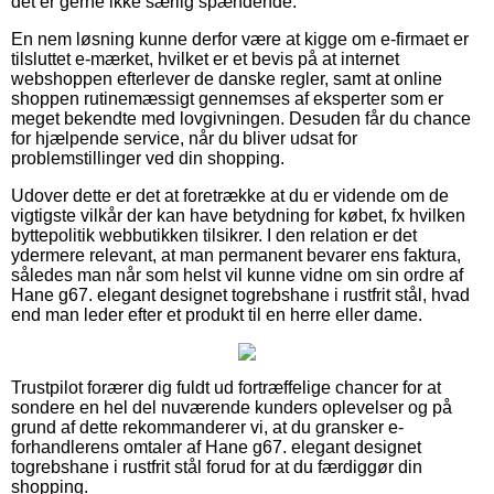
det er gerne ikke særlig spændende.
En nem løsning kunne derfor være at kigge om e-firmaet er
tilsluttet e-mærket, hvilket er et bevis på at internet
webshoppen efterlever de danske regler, samt at online
shoppen rutinemæssigt gennemses af eksperter som er
meget bekendte med lovgivningen. Desuden får du chance
for hjælpende service, når du bliver udsat for
problemstillinger ved din shopping.
Udover dette er det at foretrække at du er vidende om de
vigtigste vilkår der kan have betydning for købet, fx hvilken
byttepolitik webbutikken tilsikrer. I den relation er det
ydermere relevant, at man permanent bevarer ens faktura,
således man når som helst vil kunne vidne om sin ordre af
Hane g67. elegant designet togrebshane i rustfrit stål, hvad
end man leder efter et produkt til en herre eller dame.
Trustpilot forærer dig fuldt ud fortræffelige chancer for at
sondere en hel del nuværende kunders oplevelser og på
grund af dette rekommanderer vi, at du gransker e-
forhandlerens omtaler af Hane g67. elegant designet
togrebshane i rustfrit stål forud for at du færdiggør din
shopping.