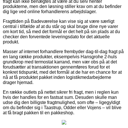
fragt kan ikke benægtes at være at du selv henter
produkterne, men den løsning stiller krav om at du befinder
dig lige ved online forhandlerens arbejdslager.
Fragttiden på Badeværelse kan vise sig at være særligt
central i tilfælde af at du står og skal bruge dine nye varer
om kort tid, så med det formål er det helt på sin plads at du
checker den forventede leveringsdato for det aktuelle
produkt.
Masser af internet forhandlere frembyder dag-til-dag fragt på
en lang række produkter, eksempelvis Hansgrohe 2-huls
grundkrop med termostat karrand, men vær obs på at det
forudsætter at transaktionen gennemføres forud for et
konkret tidspunkt, med det formål at de har en chance for at
nå at få produktet pakket inden logistikmedarbejderne
drager hjemad.
En række outlets på nettet sikrer fri fragt, men i reglen kun
hvis der handles for en fastsat sum. Desuden skulle man
udse dig den billigste fragtmulighed, som ofte – ligegyldigt
om du befinder sig i Taastrup, Odder eller Vojens – vil blive
at få bragt pakken til en pakkeshop.