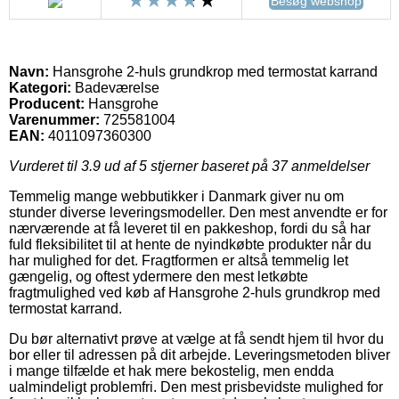
Besøg webshop
Navn:
Hansgrohe 2-huls grundkrop med termostat karrand
Kategori:
Badeværelse
Producent:
Hansgrohe
Varenummer:
725581004
EAN:
4011097360300
Vurderet til
3.9
ud af 5 stjerner baseret på
37
anmeldelser
Temmelig mange webbutikker i Danmark giver nu om
stunder diverse leveringsmodeller. Den mest anvendte er for
nærværende at få leveret til en pakkeshop, fordi du så har
fuld fleksibilitet til at hente de nyindkøbte produkter når du
har mulighed for det. Fragtformen er altså temmelig let
gængelig, og oftest ydermere den mest letkøbte
fragtmulighed ved køb af Hansgrohe 2-huls grundkrop med
termostat karrand.
Du bør alternativt prøve at vælge at få sendt hjem til hvor du
bor eller til adressen på dit arbejde. Leveringsmetoden bliver
i mange tilfælde et hak mere bekostelig, men endda
ualmindeligt problemfri. Den mest prisbevidste mulighed for