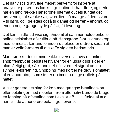
Det har vist sig at være meget bekvemt for købere at
analysere priser hos forskellige online forhandlere, og derfor
har en lang række Hansgrohe internet outlets fundet det
nødvendigt at sænke salgsværdien på mange af deres varer
– til børn, og ligeledes også til damer og herrer – enormt, og
endda nogle gange byde på fragtfri levering.
Det kan imidlertid vise sig lønsomt at sammenholde enkelte
online selskaber efter tilbud på Hansgrohe 2-huls grundkrop
med termostat karrand forinden du placerer ordren, sådan at
man er velinformeret til at skaffe sig den bedste pris.
Man bør ikke desto mindre ikke overse, at hvis en online
shop frembyder bedst i test varer for en udsalgspris der er
uforståeligt god, så kunne det ofte være et signal om en
svindel e-forretning. Shopping med kort er heldigvis omfattet
af en anordning, som støtter en imod uærlige outlets på
nettet.
Vi slår generelt et slag for køb med gængse betalingskort
eller betalinger med mobilen. Som alternativ burde du bruge
en løsning på afbetaling som f.eks. ViaBill, i tilfælde af at du
har i sinde at honorere betalingen over tid.