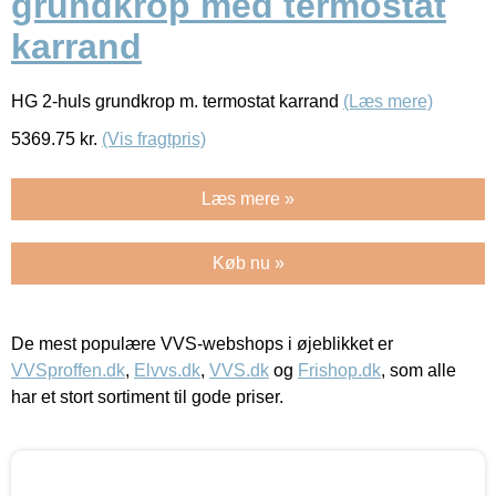
grundkrop med termostat
karrand
HG 2-huls grundkrop m. termostat karrand
(Læs mere)
5369.75
kr.
(Vis fragtpris)
Læs mere »
Køb nu »
De mest populære VVS-webshops i øjeblikket er
VVSproffen.dk
,
Elvvs.dk
,
VVS.dk
og
Frishop.dk
, som alle
har et stort sortiment til gode priser.