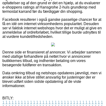
opfattelser og af den grund er det en hjælp, at du evaluerer
e-shoppens ratings af Hansgrohe 2-huls grundkrop med
termostat karrand før du færdiggør din shopping.
Facebook resulterer i også ganske passelige chancer for at
få en idé om internet virksomhedens popularitet. Desuden
ser vi faktisk internet webshops hvor det er muligt at give en
anmeldelse af ordreforløbet, hvilket tillige burde udnyttes til
at vurdere kundetilfredsheden.
Denne side er finansieret af annoncer. Vi arbejder sammen
med utallige forhandlere på nettet hvor vi annoncerer
butikkernes tilbud, og indhenter betaling om vores
besøgende fuldfører en transaktion.
Data omkring tilbud og netshops opdateres jævnligt, men vi
ønsker ikke at blive stillet ansvarlig for justeringer der er
blevet udført siden sidste opdatering af de viste
informationer.
BITLY:
1
1
1
1
1
1
1
1
1
1
1
1
1
1
1
1
1
1
1
1
1
1
1
1
1
1
1
1
1
1
1
1
1