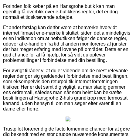
Forinden folk køber på en Hansgrohe butik kan man
egentlig få overblik over e-butikkens regler, det er dog
normalt et tidskrævende arbejde.
Et andet forslag kan derfor være at bemærke hvorvidt
internet firmaet er e-mærke tilsluttet, siden det almindeligvis
er en indikation om at netbutikken følger de danske regler,
udover at e-handlen fra tid til anden monitoreres af jurister
der har meget erfaring med lovene på området. Dette er en
god chance for at få hjælp, for så vidt du oplever
problemstillinger i forbindelse med din bestilling.
For øvrigt tilråder vi at du er vidende om de mest relevante
regler der gør sig gældende i forbindelse med bestillingen,
som eksempelvis den returpolitik internet forretningen
tilsikrer. Her er det samtidig vigtigt, at man stadig gemmer
ens ordremail, således man når som helst kan bekræfte
bestillingen af Hansgrohe 2-huls grundkrop med termostat
karrand, uden hensyn til om man søger efter varer til en
dame eller herre.
Trustpilot forærer dig de facto fornemme chancer for at gøre
dig bekendt med en stor gruppe nuværende konsumenters