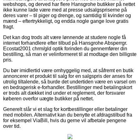
webshops, og derved har flere Hansgrohe butikker på nettet
ikke kunne lade være med at presse udsalgspriserne på
deres varer – til piger og drenge, og samtidig til kvinder og
mænd – eftertrykkeligt, og endda nogle gange love gratis
fragt.
Det kan dog trods alt være lønnende at studere nogle få
internet forhandlere efter tilbud på Hansgrohe Absperrgr.
Ecostat2001 chrm/gld optik forinden du gennemfører din
bestilling, så man er velinformeret til at modtage den billigste
pris.
Du bør imidlertid være omhyggelig med, at såfremt en butik
annoncerer et produkt til salg for en salgspris der anses for
utrolig tiltalende, så burde det undertiden være en varsel om
en bedragerisk e-forhandler. Bestillinger med betalingskort
er trods alt dækket ind under et reglement, der forsvarer
køberen overfor uægte butikker på nettet.
Generelt slår vi et slag for kortbestillinger eller betalinger
med mobilen. Alternativt kan du benytte et afdragstilbud fra
for eksempel ViaBill, hvis du gerne vil afbetale pengene
over tid.