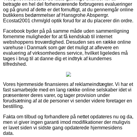
betragte en hel del forhenværende forbrugeres evalueringer
og på grund af dette er det fornuftigt, at du gennemgår online
butikkens bedømmelser af Hansgrohe Absperrgr.
Ecostat2001 chrm/gld optik forud for at du placerer din ordre.
Facebook byder på på samme måde uden sammenligning
fornemme muligheder for at få kendskab til internet
webshoppens troværdighed. Desuden ses en række online
varehuse i Danmark som gør det muligt at aflevere en
evaluering af virksomhedens service, hvilket ligeledes må
tages i brug til at danne dig et indtryk af kundernes
tilfredshed.
Vores hjemmeside finansieres af reklameindtægter. Vi har et
fast samarbejde med en lang række online selskaber idet vi
præsenterer deres varer, og tager provision under
forudsætning af at de personer vi sender videre foretager en
bestilling.
Fakta om tilbud og forhandlere på nettet opdateres nu og da,
men vi giver ingen garanti imod modifikationer der muligvis
er lavet siden vi sidste gang opdaterede hjemmesidens
data.