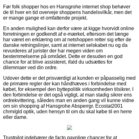
Før folk shopper hos en Hansgrohe internet shop behøver
de til hver en tid overveje shoppens handelsvilkår, men det
er mange gange et omfattende projekt.
En anden mulighed kan derfor være at kigge hvorvidt online
forretningen er godkendt af e-mærket, eftersom det længe
har været en erklæring om at netshoppen retter sig efter de
danske retningslinjer, samt at internet selskabet nu og da
revurderes af jurister der har megen viden om
bestemmelserne på området. Dette er desuden en god
chance for at blive assisteret, ifald du udsættes for
dilemmaer ved din ordre.
Udover dette er det prisværdigt at kunden er påpasselig med
de primære regler der kan håndhæves i forbindelse med
købet, for eksempel den byttepolitik virksomheden tilsikrer. I
den forbindelse er det også vigtigt, at man stadig sikrer ens
ordrekvittering, således man en anden gang vil kunne vidne
om sin shopping af Hansgrohe Absperrgr. Ecostat2001
chrm/gld optik, uden hensyn til om du skal købe til en herre
eller dame.
Trustpilot indebærer de facto gavnlige chancer for at