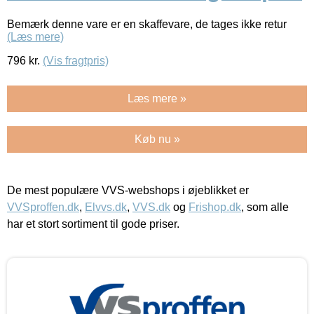
Bemærk denne vare er en skaffevare, de tages ikke retur
(Læs mere)
796
kr.
(Vis fragtpris)
Læs mere »
Køb nu »
De mest populære VVS-webshops i øjeblikket er
VVSproffen.dk
,
Elvvs.dk
,
VVS.dk
og
Frishop.dk
, som alle
har et stort sortiment til gode priser.