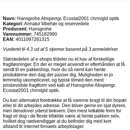
Navn:
Hansgrohe Absperrgr. Ecostat2001 chrm/gld optik
Kategori:
Armatur tilbehør og reservedele
Producent:
Hansgrohe
Varenummer:
745182990
EAN:
4011097281315
Vurderet til
4.3
ud af 5 stjerner baseret på
3
anmeldelser
Størstedelen af e-shops tildeler nu et hav af forskellige
fragtløsninger. En der er meget anvendt er efterhånden at få
sendt til en pakkeshop, hvor du så nemt kan hente
produkterne den dag der passer dig. Muligheden er jo
temmelig ukompliceret, og typisk tilmed den mest
prisbevidste fragtform ved køb af Hansgrohe Absperrgr.
Ecostat2001 chrm/gld optik.
Du kan alternativt foretrække at få varerne bragt til din bopæl
eller til dit arbejdes adresse. Den bliver gerne en sjat dyrere,
men derudover yderst bekvem. Den mest letkøbte form for
fragt vil dog i de fleste tilfælde være at hente pakken selv,
hvilket dog nødvendiggør at du befinder dig med kort
afstand til internet firmaets arbejdslager.