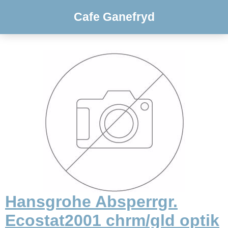
Cafe Ganefryd
Hansgrohe Absperrgr.
Ecostat2001 chrm/gld optik