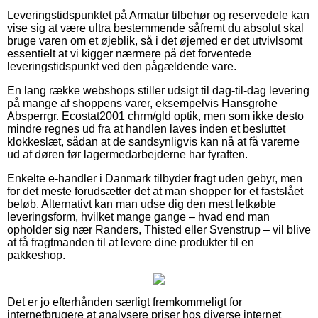
Leveringstidspunktet på Armatur tilbehør og reservedele kan
vise sig at være ultra bestemmende såfremt du absolut skal
bruge varen om et øjeblik, så i det øjemed er det utvivlsomt
essentielt at vi kigger nærmere på det forventede
leveringstidspunkt ved den pågældende vare.
En lang række webshops stiller udsigt til dag-til-dag levering
på mange af shoppens varer, eksempelvis Hansgrohe
Absperrgr. Ecostat2001 chrm/gld optik, men som ikke desto
mindre regnes ud fra at handlen laves inden et besluttet
klokkeslæt, sådan at de sandsynligvis kan nå at få varerne
ud af døren før lagermedarbejderne har fyraften.
Enkelte e-handler i Danmark tilbyder fragt uden gebyr, men
for det meste forudsætter det at man shopper for et fastslået
beløb. Alternativt kan man udse dig den mest letkøbte
leveringsform, hvilket mange gange – hvad end man
opholder sig nær Randers, Thisted eller Svenstrup – vil blive
at få fragtmanden til at levere dine produkter til en
pakkeshop.
Det er jo efterhånden særligt fremkommeligt for
internetbrugere at analysere priser hos diverse internet