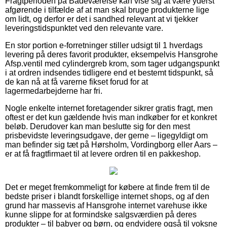
Fragtperioden på Badeværelse kan vise sig at være yderst
afgørende i tilfælde af at man skal bruge produkterne lige
om lidt, og derfor er det i sandhed relevant at vi tjekker
leveringstidspunktet ved den relevante vare.
En stor portion e-forretninger stiller udsigt til 1 hverdags
levering på deres favorit produkter, eksempelvis Hansgrohe
Afsp.ventil med cylindergreb krom, som tager udgangspunkt
i at ordren indsendes tidligere end et bestemt tidspunkt, så
de kan nå at få varerne fikset forud for at
lagermedarbejderne har fri.
Nogle enkelte internet foretagender sikrer gratis fragt, men
oftest er det kun gældende hvis man indkøber for et konkret
beløb. Derudover kan man beslutte sig for den mest
prisbevidste leveringsudgave, der gerne – ligegyldigt om
man befinder sig tæt på Hørsholm, Vordingborg eller Aars –
er at få fragtfirmaet til at levere ordren til en pakkeshop.
Det er meget fremkommeligt for købere at finde frem til de
bedste priser i blandt forskellige internet shops, og af den
grund har massevis af Hansgrohe internet varehuse ikke
kunne slippe for at formindske salgsværdien på deres
produkter – til babyer og børn, og endvidere også til voksne