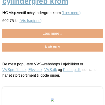
cylindergreb krom
HG Afsp.ventil m/cylindergreb krom
(Læs mere)
602.75
kr.
(Vis fragtpris)
Læs mere »
Køb nu »
De mest populære VVS-webshops i øjeblikket er
VVSproffen.dk
,
Elvvs.dk
,
VVS.dk
og
Frishop.dk
, som alle
har et stort sortiment til gode priser.