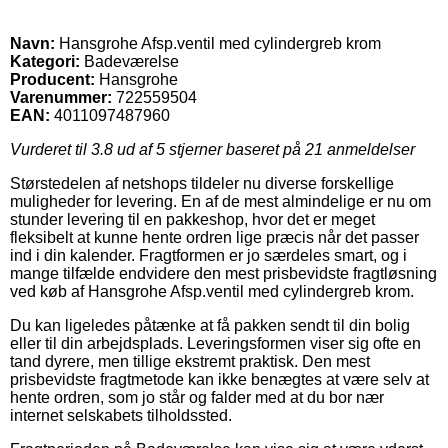
Navn:
Hansgrohe Afsp.ventil med cylindergreb krom
Kategori:
Badeværelse
Producent:
Hansgrohe
Varenummer:
722559504
EAN:
4011097487960
Vurderet til
3.8
ud af 5 stjerner baseret på
21
anmeldelser
Størstedelen af netshops tildeler nu diverse forskellige
muligheder for levering. En af de mest almindelige er nu om
stunder levering til en pakkeshop, hvor det er meget
fleksibelt at kunne hente ordren lige præcis når det passer
ind i din kalender. Fragtformen er jo særdeles smart, og i
mange tilfælde endvidere den mest prisbevidste fragtløsning
ved køb af Hansgrohe Afsp.ventil med cylindergreb krom.
Du kan ligeledes påtænke at få pakken sendt til din bolig
eller til din arbejdsplads. Leveringsformen viser sig ofte en
tand dyrere, men tillige ekstremt praktisk. Den mest
prisbevidste fragtmetode kan ikke benægtes at være selv at
hente ordren, som jo står og falder med at du bor nær
internet selskabets tilholdssted.