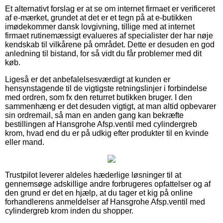
Et alternativt forslag er at se om internet firmaet er verificeret
af e-mærket, grundet at det er et tegn på at e-butikken
imødekommer dansk lovgivning, tillige med at internet
firmaet rutinemæssigt evalueres af specialister der har nøje
kendskab til vilkårene på området. Dette er desuden en god
anledning til bistand, for så vidt du får problemer med dit
køb.
Ligeså er det anbefalelsesværdigt at kunden er
hensynstagende til de vigtigste retningslinjer i forbindelse
med ordren, som fx den returret butikken bruger. I den
sammenhæng er det desuden vigtigt, at man altid opbevarer
sin ordremail, så man en anden gang kan bekræfte
bestillingen af Hansgrohe Afsp.ventil med cylindergreb
krom, hvad end du er på udkig efter produkter til en kvinde
eller mand.
Trustpilot leverer aldeles hæderlige løsninger til at
gennemsøge adskillige andre forbrugeres opfattelser og af
den grund er det en hjælp, at du tager et kig på online
forhandlerens anmeldelser af Hansgrohe Afsp.ventil med
cylindergreb krom inden du shopper.