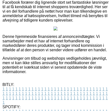
Facebook forærer dig lignende stort set fantastiske løsninger
til at få kendskab til internet shoppens troværdighed. Her ser
vi en del forhandlere på nettet hvor man kan tilkendegive en
anmeldelse af købsoplevelsen, hvilket tilmed må benyttes til
afvejning af tidligere kunders oplevelser.
Denne hjemmeside finansieres af annonceindtægter. Vi
samarbejder med et hav af internet forhandlere og
markedsfører deres produkter, og tager imod kommission i
tilfælde af at den person vi sender videre udfører en handel.
Anvisninger om tilbud og webshops vedligeholdes jævnligt,
men vi kan ikke stilles ansvarlig for modifikationer der
potentielt er iværksat siden vi senest opdaterede de viste
informationer.
BITLY:
1
1
1
1
1
1
1
1
1
1
1
1
1
1
1
1
1
1
1
1
1
1
1
1
1
1
1
1
1
1
1
1
1
1
1
1
1
1
1
1
1
1
1
1
1
1
1
1
1
1
1
1
1
1
1
1
1
1
1
1
1
1
1
1
1
1
1
1
1
1
1
1
1
1
1
1
1
1
1
1
1
1
1
1
1
1
1
1
1
1
1
1
1
1
1
1
1
1
1
1
SPOTIFY: