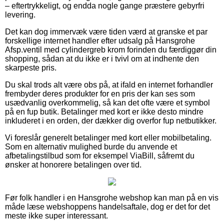
– eftertrykkeligt, og endda nogle gange præstere gebyrfri
levering.
Det kan dog immervæk være tiden værd at granske et par
forskellige internet handler efter udsalg på Hansgrohe
Afsp.ventil med cylindergreb krom forinden du færdiggør din
shopping, sådan at du ikke er i tvivl om at indhente den
skarpeste pris.
Du skal trods alt være obs på, at ifald en internet forhandler
frembyder deres produkter for en pris der kan ses som
usædvanlig overkommelig, så kan det ofte være et symbol
på en fup butik. Betalinger med kort er ikke desto mindre
inkluderet i en orden, der dækker dig overfor fup netbutikker.
Vi foreslår generelt betalinger med kort eller mobilbetaling.
Som en alternativ mulighed burde du anvende et
afbetalingstilbud som for eksempel ViaBill, såfremt du
ønsker at honorere betalingen over tid.
Før folk handler i en Hansgrohe webshop kan man på en vis
måde læse webshoppens handelsaftale, dog er det for det
meste ikke super interessant.