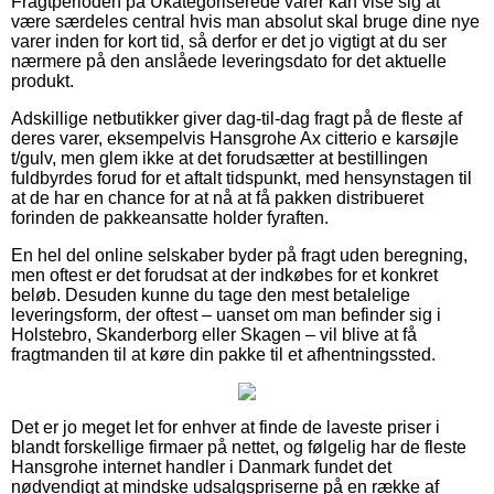
Fragtperioden på Ukategoriserede varer kan vise sig at
være særdeles central hvis man absolut skal bruge dine nye
varer inden for kort tid, så derfor er det jo vigtigt at du ser
nærmere på den anslåede leveringsdato for det aktuelle
produkt.
Adskillige netbutikker giver dag-til-dag fragt på de fleste af
deres varer, eksempelvis Hansgrohe Ax citterio e karsøjle
t/gulv, men glem ikke at det forudsætter at bestillingen
fuldbyrdes forud for et aftalt tidspunkt, med hensynstagen til
at de har en chance for at nå at få pakken distribueret
forinden de pakkeansatte holder fyraften.
En hel del online selskaber byder på fragt uden beregning,
men oftest er det forudsat at der indkøbes for et konkret
beløb. Desuden kunne du tage den mest betalelige
leveringsform, der oftest – uanset om man befinder sig i
Holstebro, Skanderborg eller Skagen – vil blive at få
fragtmanden til at køre din pakke til et afhentningssted.
Det er jo meget let for enhver at finde de laveste priser i
blandt forskellige firmaer på nettet, og følgelig har de fleste
Hansgrohe internet handler i Danmark fundet det
nødvendigt at mindske udsalgspriserne på en række af