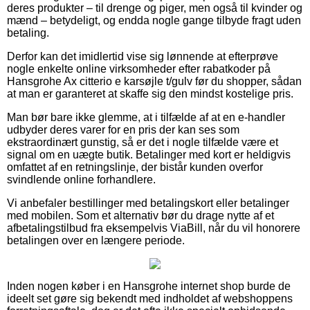
deres produkter – til drenge og piger, men også til kvinder og
mænd – betydeligt, og endda nogle gange tilbyde fragt uden
betaling.
Derfor kan det imidlertid vise sig lønnende at efterprøve
nogle enkelte online virksomheder efter rabatkoder på
Hansgrohe Ax citterio e karsøjle t/gulv før du shopper, sådan
at man er garanteret at skaffe sig den mindst kostelige pris.
Man bør bare ikke glemme, at i tilfælde af at en e-handler
udbyder deres varer for en pris der kan ses som
ekstraordinært gunstig, så er det i nogle tilfælde være et
signal om en uægte butik. Betalinger med kort er heldigvis
omfattet af en retningslinje, der bistår kunden overfor
svindlende online forhandlere.
Vi anbefaler bestillinger med betalingskort eller betalinger
med mobilen. Som et alternativ bør du drage nytte af et
afbetalingstilbud fra eksempelvis ViaBill, når du vil honorere
betalingen over en længere periode.
Inden nogen køber i en Hansgrohe internet shop burde de
ideelt set gøre sig bekendt med indholdet af webshoppens