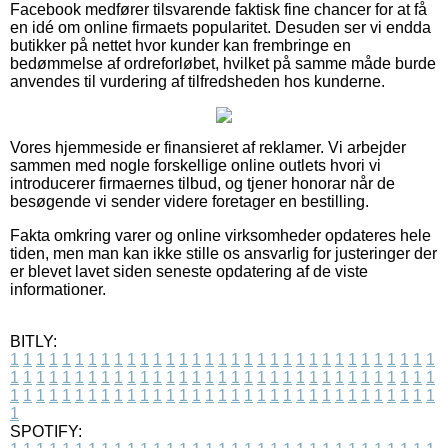
Facebook medfører tilsvarende faktisk fine chancer for at få
en idé om online firmaets popularitet. Desuden ser vi endda
butikker på nettet hvor kunder kan frembringe en
bedømmelse af ordreforløbet, hvilket på samme måde burde
anvendes til vurdering af tilfredsheden hos kunderne.
Vores hjemmeside er finansieret af reklamer. Vi arbejder
sammen med nogle forskellige online outlets hvori vi
introducerer firmaernes tilbud, og tjener honorar når de
besøgende vi sender videre foretager en bestilling.
Fakta omkring varer og online virksomheder opdateres hele
tiden, men man kan ikke stille os ansvarlig for justeringer der
er blevet lavet siden seneste opdatering af de viste
informationer.
BITLY:
1
1
1
1
1
1
1
1
1
1
1
1
1
1
1
1
1
1
1
1
1
1
1
1
1
1
1
1
1
1
1
1
1
1
1
1
1
1
1
1
1
1
1
1
1
1
1
1
1
1
1
1
1
1
1
1
1
1
1
1
1
1
1
1
1
1
1
1
1
1
1
1
1
1
1
1
1
1
1
1
1
1
1
1
1
1
1
1
1
1
1
1
1
1
1
1
1
1
1
1
SPOTIFY: