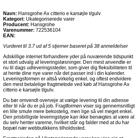
Navn:
Hansgrohe Ax citterio e karsøjle t/gulv
Kategori:
Ukategoriserede varer
Producent:
Hansgrohe
Varenummer:
722536104
EAN:
Vurderet til
3.7
ud af 5 stjerner baseret på
38
anmeldelser
Adskillige internet forhandlere yder på nuværende tidspunkt
et stort udvalg af leveringsløsninger. Den mest anvendte er
nu til dags udleveringssteder, som giver dig fleksibiliteten til
at hente dine nye varer når det passer ind i din kalender.
Leveringsformen er altså virkelig enkel, og oftest endvidere
den mest betalelige fragtmetode ved køb af Hansgrohe Ax
citterio e karsøjle t/gulv.
Du bør omvendt overveje at vælge levering til din adresse
eller til når du er på job. Fragtformen viser sig gennemsnitligt
en lille smule mere bekostelig, men lige så vel meget enkel.
Den prisbilligste leveringstype kan ikke benægtes at være at
du selv henter varerne, hvilket står og falder med at du har
bopæl nær webbutikkens tilholdssted.