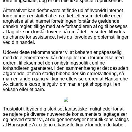
forretningsaftale, dog er det ofte ikke specielt ophidsende.
Alternativet kan derfor være at finde ud af hvorvidt internet
forretningen er støttet af e-mærket, eftersom det ofte er en
angivelse af at internet forretningen forstår de gældende
danske regler, tillige med at e-forhandleren af og til besøges
af fagfolk som forstår lovene på området. Desuden tilbydes
du chance for assistance, hvis du forvoldes problemstillinger
ved din handel.
Udover dette rekommanderer vi at køberen er påpasselig
med de elementære vilkår der spiller ind i forbindelse med
ordren, til eksempel den ombytningspolitik online
forhandleren garanterer. I den sammenhæng er det desuden
afgørende, at man stadig bibeholder sin ordrekvittering, så
man en anden gang vil kunne eftervise ordren af Hansgrohe
Ax citterio e karsøjle t/gulv, om man er på shopping til en
voksen eller et barn.
Trustpilot tilbyder dig stort set fantastiske muligheder for at
se nøjere på diverse nuværende konsumenters iagttagelser
og herved støtter vi, at du gennemsøger netbutikkens ratings
af Hansgrohe Ax citterio e karsøjle t/gulv forinden du køber.