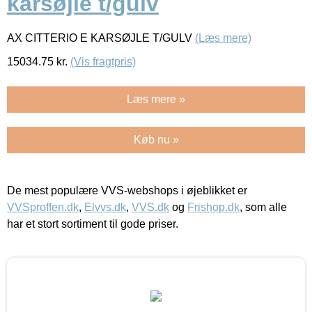
karsøjle t/gulv
AX CITTERIO E KARSØJLE T/GULV
(Læs mere)
15034.75
kr.
(Vis fragtpris)
Læs mere »
Køb nu »
De mest populære VVS-webshops i øjeblikket er
VVSproffen.dk
,
Elvvs.dk
,
VVS.dk
og
Frishop.dk
, som alle
har et stort sortiment til gode priser.