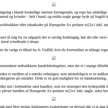
ligning i blandt forskellige internet foretagender, og ergo har adskill
il mænd og kvinder – helt i bund, og endda nogle gange byde på fragtfri l
bbutikker efter rabatkoder på Hansgrohe Ax perlator m22x1 inkl. nøgle
arer til salg for en salgspris der er utrolig fordelagtig, bør det ofte v
en imod svindlende e-shops.
unne du vælge et tilbud fra fx ViaBill, hvis du foretrækker at afdrage reg
ennemlæse netbutikkens handelsbetingelser, men det er i mange tilfælde
den er medlem af e-mærke ordningen, som almindeligvis er en indikatio
vedtægterne på området. Dette er en god mulighed for en håndsrækning, 
spiller ind i forbindelse med handlen, som for eksempel den byttepolitik b
nne påvise handlen af Hansgrohe Ax perlator m22x1 inkl. nøgle, uden hens
endt med flere øvrige forbrugeres evalueringer og derved slår vi et slag