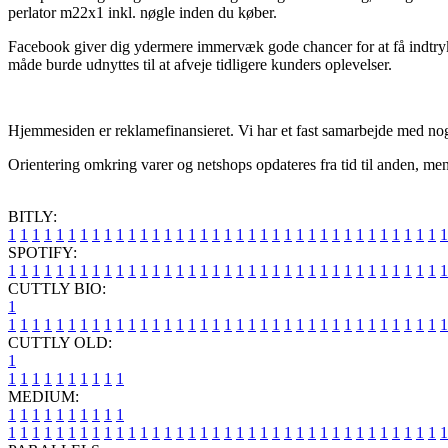
perlator m22x1 inkl. nøgle inden du køber.
Facebook giver dig ydermere immervæk gode chancer for at få indtryk 
måde burde udnyttes til at afveje tidligere kunders oplevelser.
Hjemmesiden er reklamefinansieret. Vi har et fast samarbejde med nogle
Orientering omkring varer og netshops opdateres fra tid til anden, men
BITLY:
1
1
1
1
1
1
1
1
1
1
1
1
1
1
1
1
1
1
1
1
1
1
1
1
1
1
1
1
1
1
1
1
1
1
1
1
1
SPOTIFY:
1
1
1
1
1
1
1
1
1
1
1
1
1
1
1
1
1
1
1
1
1
1
1
1
1
1
1
1
1
1
1
1
1
1
1
1
1
CUTTLY BIO:
1
1
1
1
1
1
1
1
1
1
1
1
1
1
1
1
1
1
1
1
1
1
1
1
1
1
1
1
1
1
1
1
1
1
1
1
1
1
CUTTLY OLD:
1
1
1
1
1
1
1
1
1
1
1
MEDIUM:
1
1
1
1
1
1
1
1
1
1
1
1
1
1
1
1
1
1
1
1
1
1
1
1
1
1
1
1
1
1
1
1
1
1
1
1
1
1
1
1
1
1
1
1
1
1
1