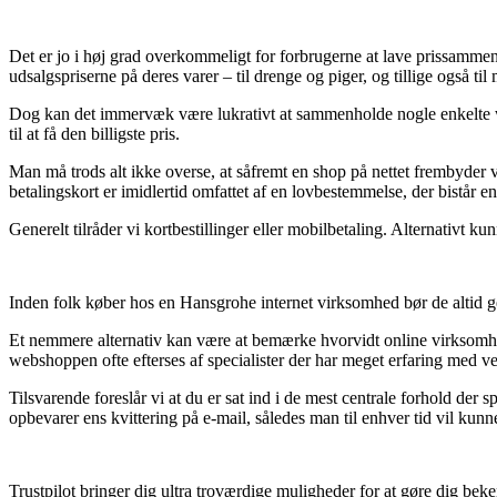
Det er jo i høj grad overkommeligt for forbrugerne at lave prissammen
udsalgspriserne på deres varer – til drenge og piger, og tillige også t
Dog kan det immervæk være lukrativt at sammenholde nogle enkelte we
til at få den billigste pris.
Man må trods alt ikke overse, at såfremt en shop på nettet frembyder v
betalingskort er imidlertid omfattet af en lovbestemmelse, der bistår 
Generelt tilråder vi kortbestillinger eller mobilbetaling. Alternativt k
Inden folk køber hos en Hansgrohe internet virksomhed bør de altid g
Et nemmere alternativ kan være at bemærke hvorvidt online virksomhe
webshoppen ofte efterses af specialister der har meget erfaring med 
Tilsvarende foreslår vi at du er sat ind i de mest centrale forhold der 
opbevarer ens kvittering på e-mail, således man til enhver tid vil ku
Trustpilot bringer dig ultra troværdige muligheder for at gøre dig bek