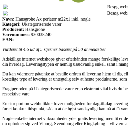
Besøg web
Besøg web
Navn:
Hansgrohe Ax perlator m22x1 inkl. nøgle
Kategori:
Ukategoriserede varer
Producent:
Hansgrohe
Varenummer:
930038240
EAN:
Vurderet til
4.6
ud af 5 stjerner baseret på
50
anmeldelser
Adskillige internet webshops giver efterhånden mange forskellige leve
din hverdag. Leveringstypen er nemlig usædvanlig enkel, samt i mange
Du kan ydermere påtænke at bestille ordren til levering hjem til dig e
kostelige type af levering er unægtelig selv at hente produkterne, som
Fragtperioden på Ukategoriserede varer er jo ekstremt vital hvis du be
respektive vare.
En stor portion webbutikker lover muligheden for dag-til-dag leverin
før et konkret tidspunkt, sådan at de højst sandsynligt kan nå at få vare
Nogle enkelte internet virksomheder yder gratis levering, men tit er d
du opholder sig ved Viborg, Svendborg eller Ringkøbing – vil være at få