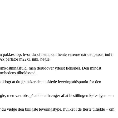
en pakkeshop, hvor du så nemt kan hente varerne når det passer ind i
Ax perlator m22x1 inkl. nøgle.
re omkostningsfuld, men derudover yderst fleksibel. Den mindst
somhedens tilholdssted.
t klogt at du gransker det anslåede leveringstidspunkt for den
gle, men vær obs på at det afhænger af at bestillingen køres igennem
u vælge den billigste leveringstype, hvilket i de fleste tilfælde – om