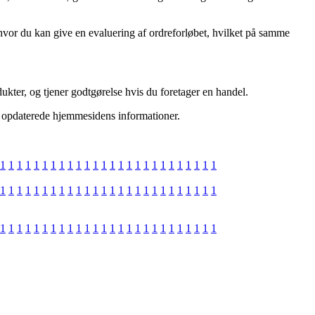
hvor du kan give en evaluering af ordreforløbet, hvilket på samme
ukter, og tjener godtgørelse hvis du foretager en handel.
st opdaterede hjemmesidens informationer.
1
1
1
1
1
1
1
1
1
1
1
1
1
1
1
1
1
1
1
1
1
1
1
1
1
1
1
1
1
1
1
1
1
1
1
1
1
1
1
1
1
1
1
1
1
1
1
1
1
1
1
1
1
1
1
1
1
1
1
1
1
1
1
1
1
1
1
1
1
1
1
1
1
1
1
1
1
1