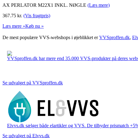
AX PERLATOR M22X1 INKL. NØGLE
(Læs mere)
367.75
kr.
(Vis fragtpris)
Læs mere »
Køb nu »
De mest populære VVS-webshops i øjeblikket er
VVSproffen.dk
,
El
VVSproffen.dk har mere end 35.000 VVS-produkter på deres webshop
Se udvalget på VVSproffen.dk
Elvvs.dk sælger både elartikler og VVS. De tilbyder prismatch +5%,
Se udvalget på Elvvs.dk