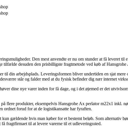
shop
shop
ringsmuligheder. Den mest anvendte er nu om stunder at få leveret til 
 tilfælde desuden den prisbilligste fragtmetode ved køb af Hansgrohe 
ller til din arbejdsplads. Leveringsformen bliver undertiden en sjat me
 desværre står og falder med at du fysisk befinder dig nær internet virk
høver dine nye varer inden for få dage, og i det øjemed er det utvivlsom
g på flere produkter, eksempelvis Hansgrohe Ax perlator m22x1 inkl. nø
n ordnet forud for at de logistikansatte har fyraften.
et kun gældende hvis man køber for et bestemt beløb. Som alternativ bør d
 fragtfirmaet til at levere varerne til et udleveringssted.