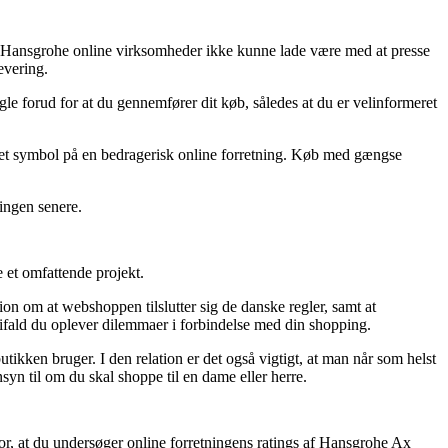
ige Hansgrohe online virksomheder ikke kunne lade være med at presse
evering.
 forud for at du gennemfører dit køb, således at du er velinformeret
ære et symbol på en bedragerisk online forretning. Køb med gængse
ningen senere.
 et omfattende projekt.
n om at webshoppen tilslutter sig de danske regler, samt at
ifald du oplever dilemmaer i forbindelse med din shopping.
utikken bruger. I den relation er det også vigtigt, at man når som helst
yn til om du skal shoppe til en dame eller herre.
 for, at du undersøger online forretningens ratings af Hansgrohe Ax