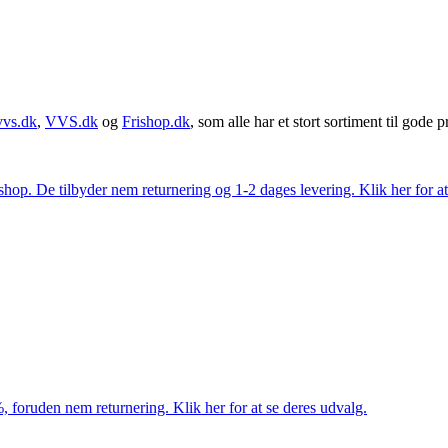
vvs.dk
,
VVS.dk
og
Frishop.dk
, som alle har et stort sortiment til gode pr
. De tilbyder nem returnering og 1-2 dages levering. Klik her for at 
 foruden nem returnering. Klik her for at se deres udvalg.