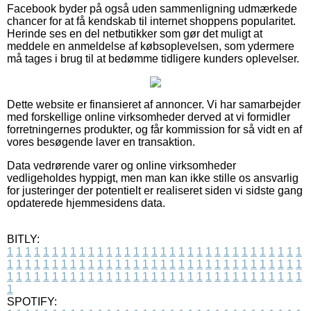
Facebook byder på også uden sammenligning udmærkede
chancer for at få kendskab til internet shoppens popularitet.
Herinde ses en del netbutikker som gør det muligt at
meddele en anmeldelse af købsoplevelsen, som ydermere
må tages i brug til at bedømme tidligere kunders oplevelser.
Dette website er finansieret af annoncer. Vi har samarbejder
med forskellige online virksomheder derved at vi formidler
forretningernes produkter, og får kommission for så vidt en af
vores besøgende laver en transaktion.
Data vedrørende varer og online virksomheder
vedligeholdes hyppigt, men man kan ikke stille os ansvarlig
for justeringer der potentielt er realiseret siden vi sidste gang
opdaterede hjemmesidens data.
BITLY:
1
1
1
1
1
1
1
1
1
1
1
1
1
1
1
1
1
1
1
1
1
1
1
1
1
1
1
1
1
1
1
1
1
1
1
1
1
1
1
1
1
1
1
1
1
1
1
1
1
1
1
1
1
1
1
1
1
1
1
1
1
1
1
1
1
1
1
1
1
1
1
1
1
1
1
1
1
1
1
1
1
1
1
1
1
1
1
1
1
1
1
1
1
1
1
1
1
1
1
1
SPOTIFY: