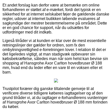
Et andet forslag kan derfor være at bemærke om online
forhandleren er støttet af e-mærket, fordi det typisk er en
sikkerhed for at internet selskabet føjer de gældende danske
regler, udover at internet butikken løbende evalueres af
sagkyndige der mestrer bestemmelserne på området. Dette
er en god chance for support, når du udsættes for
udfordringer med dit indkøb.
Ligeså tilråder vi at kunden er klar over de mest essentielle
retningslinjer der gælder for ordren, som fx den
ombytningsrettighed e-forretningen lover. I relation til det er
det ligeledes vigtigt, at man stadigvæk opbevarer sin
købsbekræftelse, således man når som helst kan bevise sin
shopping af Hansgrohe Axor Carlton hovedbruser Ø 188
mm, hvad end du leder efter en vare til en voksen eller et
barn.
Trustpilot forærer dig ganske tiltalende genveje til at
verificere diverse tidligere køberes iagttagelser og af den
grund tilråder vi, at du iagttager e-forhandlerens vurderinger
af Hansgrohe Axor Carlton hovedbruser Ø 188 mm forinden
du køber.