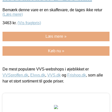
Bemærk denne vare er en skaffevare, de tages ikke retur
(Læs mere)
3463
kr.
(Vis fragtpris)
Læs mere »
Køb nu »
De mest populære VVS-webshops i øjeblikket er
VVSproffen.dk
,
Elvvs.dk
,
VVS.dk
og
Frishop.dk
, som alle
har et stort sortiment til gode priser.