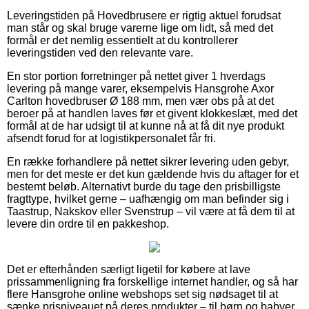
Leveringstiden på Hovedbrusere er rigtig aktuel forudsat
man står og skal bruge varerne lige om lidt, så med det
formål er det nemlig essentielt at du kontrollerer
leveringstiden ved den relevante vare.
En stor portion forretninger på nettet giver 1 hverdags
levering på mange varer, eksempelvis Hansgrohe Axor
Carlton hovedbruser Ø 188 mm, men vær obs på at det
beroer på at handlen laves før et givent klokkeslæt, med det
formål at de har udsigt til at kunne nå at få dit nye produkt
afsendt forud for at logistikpersonalet får fri.
En række forhandlere på nettet sikrer levering uden gebyr,
men for det meste er det kun gældende hvis du aftager for et
bestemt beløb. Alternativt burde du tage den prisbilligste
fragttype, hvilket gerne – uafhængig om man befinder sig i
Taastrup, Nakskov eller Svenstrup – vil være at få dem til at
levere din ordre til en pakkeshop.
Det er efterhånden særligt ligetil for købere at lave
prissammenligning fra forskellige internet handler, og så har
flere Hansgrohe online webshops set sig nødsaget til at
sænke prisniveauet på deres produkter – til børn og babyer,