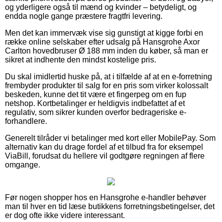
og yderligere også til mænd og kvinder – betydeligt, og
endda nogle gange præstere fragtfri levering.
Men det kan immervæk vise sig gunstigt at kigge forbi en
række online selskaber efter udsalg på Hansgrohe Axor
Carlton hovedbruser Ø 188 mm inden du køber, så man er
sikret at indhente den mindst kostelige pris.
Du skal imidlertid huske på, at i tilfælde af at en e-forretning
frembyder produkter til salg for en pris som virker kolossalt
beskeden, kunne det tit være et fingerpeg om en fup
netshop. Kortbetalinger er heldigvis indbefattet af et
regulativ, som sikrer kunden overfor bedrageriske e-
forhandlere.
Generelt tilråder vi betalinger med kort eller MobilePay. Som
alternativ kan du drage fordel af et tilbud fra for eksempel
ViaBill, forudsat du hellere vil godtgøre regningen af flere
omgange.
Før nogen shopper hos en Hansgrohe e-handler behøver
man til hver en tid læse butikkens forretningsbetingelser, det
er dog ofte ikke videre interessant.