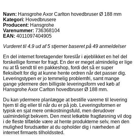
Navn:
Hansgrohe Axor Carlton hovedbruser Ø 188 mm
Kategori:
Hovedbrusere
Producent:
Hansgrohe
Varenummer:
736368104
EAN:
4011097404905
Vurderet til
4.9
ud af 5 stjerner baseret på
49
anmeldelser
En del internet foretagender foreslår i øjeblikket en hel del
forskellige former for fragt. En der er meget almindelig er lige
nu at få sendt til en pakkeshop, fordi det så er super
fleksibelt for dig at kunne hente ordren når det passer dig.
Leveringstypen er jo temmelig problemfri, samt mange
gange ydermere den billigste leveringsform ved køb af
Hansgrohe Axor Carlton hovedbruser Ø 188 mm.
Du kan ydermere planlægge at bestille varerne til levering
hjem til dig eller til når du er på job. Leveringsformen er
typisk en sjat mere omkostningsfuld, men derudover
ualmindeligt bekvem. Den mest letkøbte fragtløsning vil dog
i de fleste tilfælde være at hente produkterne selv, men den
mulighed forudsætter at du opholder dig i nærheden af
internet firmaets tilholdssted.