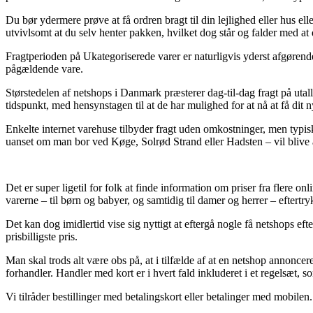
Du bør ydermere prøve at få ordren bragt til din lejlighed eller hus elle
utvivlsomt at du selv henter pakken, hvilket dog står og falder med at 
Fragtperioden på Ukategoriserede varer er naturligvis yderst afgørend
pågældende vare.
Størstedelen af netshops i Danmark præsterer dag-til-dag fragt på utal
tidspunkt, med hensynstagen til at de har mulighed for at nå at få dit n
Enkelte internet varehuse tilbyder fragt uden omkostninger, men typisk 
uanset om man bor ved Køge, Solrød Strand eller Hadsten – vil blive at 
Det er super ligetil for folk at finde information om priser fra flere 
varerne – til børn og babyer, og samtidig til damer og herrer – eftert
Det kan dog imidlertid vise sig nyttigt at eftergå nogle få netshops e
prisbilligste pris.
Man skal trods alt være obs på, at i tilfælde af at en netshop annoncere
forhandler. Handler med kort er i hvert fald inkluderet i et regelsæt, 
Vi tilråder bestillinger med betalingskort eller betalinger med mobilen