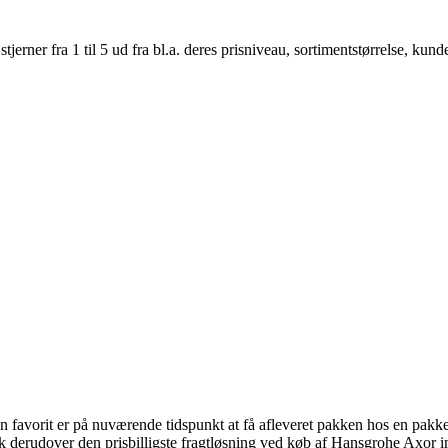
er fra 1 til 5 ud fra bl.a. deres prisniveau, sortimentstørrelse, kunde
En favorit er på nuværende tidspunkt at få afleveret pakken hos en pakk
isk derudover den prisbilligste fragtløsning ved køb af Hansgrohe Axor 