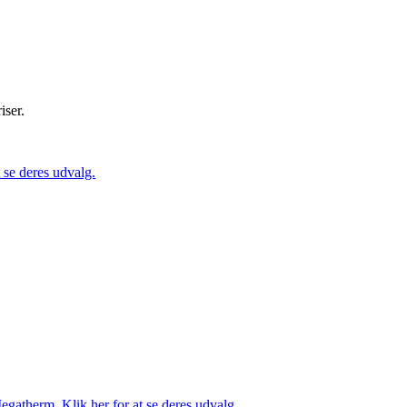
iser.
se deres udvalg.
gatherm. Klik her for at se deres udvalg.