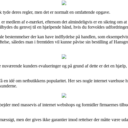
k tyde deres regler, men det er normalt en omfattende opgave.
er medlem af e-mærket, eftersom det almindeligvis er en sikring om at 
tilbydes du genvej til en hjælpende hånd, hvis du forvoldes udfordringe
ntale bestemmelser der kan have indflydelse på handlen, som eksempel
telse, således man i fremtiden vil kunne påvise sin bestilling af Hans
kke nuværende kunders evalueringer og på grund af dette er det en hjælp
å en idé om netbutikkens popularitet. Her ses nogle internet varehuse 
 kunderne.
rbejder med massevis af internet webshops og formidler firmaernes tilbu
æssigt, men der gives ikke garantier imod rettelser der måtte være udar