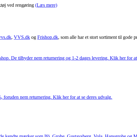
tøj ved rengøring
(Læs mere)
vvs.dk
,
VVS.dk
og
Frishop.dk
, som alle har et stort sortiment til gode pr
. De tilbyder nem returnering og 1-2 dages levering. Klik her for at 
 foruden nem returnering. Klik her for at se deres udvalg.
le de kendte mærker som Ifö, Grohe, Gustavsberg, Vola, Hansgrohe og Me