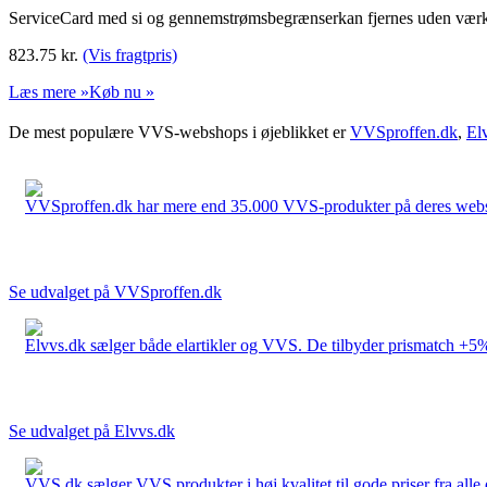
ServiceCard med si og gennemstrømsbegrænserkan fjernes uden værk
823.75
kr.
(Vis fragtpris)
Læs mere »
Køb nu »
De mest populære VVS-webshops i øjeblikket er
VVSproffen.dk
,
El
VVSproffen.dk har mere end 35.000 VVS-produkter på deres webshop
Se udvalget på VVSproffen.dk
Elvvs.dk sælger både elartikler og VVS. De tilbyder prismatch +5%,
Se udvalget på Elvvs.dk
VVS.dk sælger VVS produkter i høj kvalitet til gode priser fra al