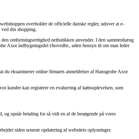
webshoppen overholder de officielle danske regler, udover at e-
r ved din shopping.
vis den ombytningsrettighed netbutikken anvender. I den sammenhæng
grohe Axor indbygningsdel t/hovedbr., uden hensyn til om man leder
, at du eksaminerer online firmaets anmeldelser af Hansgrohe Axor
hvor kunder kan registrere en evaluering af købsoplevelsen, som
d, og opnår betaling for så vidt en af de besøgende på vores
bejdet siden seneste opdatering af websitets oplysninger.