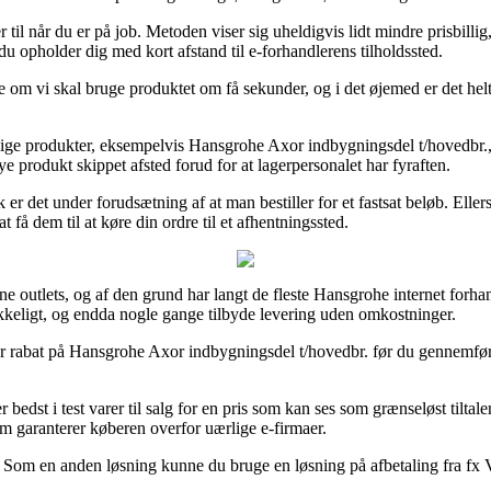
r til når du er på job. Metoden viser sig uheldigvis lidt mindre prisbillig
du opholder dig med kort afstand til e-forhandlerens tilholdssted.
e om vi skal bruge produktet om få sekunder, og i det øjemed er det hel
lige produkter, eksempelvis Hansgrohe Axor indbygningsdel t/hovedbr., hv
ye produkt skippet afsted forud for at lagerpersonalet har fyraften.
er det under forudsætning af at man bestiller for et fastsat beløb. Elle
få dem til at køre din ordre til et afhentningssted.
online outlets, og af den grund har langt de fleste Hansgrohe internet fo
rykkeligt, og endda nogle gange tilbyde levering uden omkostninger.
fter rabat på Hansgrohe Axor indbygningsdel t/hovedbr. før du gennemfør
r bedst i test varer til salg for en pris som kan ses som grænseløst tilta
som garanterer køberen overfor uærlige e-firmaer.
. Som en anden løsning kunne du bruge en løsning på afbetaling fra fx Vi