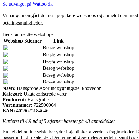
Se udvalget på Wattoo.dk
Vi har gennemgået de mest populære webshops og anmeldt dem med stjern
betalingsmuligheder.
Bedst anmeldte webshops
Webshop
Stjerner
Link
Besøg webshop
Besøg webshop
Besøg webshop
Besøg webshop
Besøg webshop
Besøg webshop
Navn:
Hansgrohe Axor indbygningsdel t/hovedbr.
Kategori:
Ukategoriserede varer
Producent:
Hansgrohe
Varenummer:
722506064
EAN:
4059625184646
Vurderet til
4.9
ud af 5 stjerner baseret på
43
anmeldelser
En hel del online selskaber yder i øjeblikket alverdens fragtmetoder. 
passer ind i din kalender. Den er nemlig særdeles smertefri, samt typ