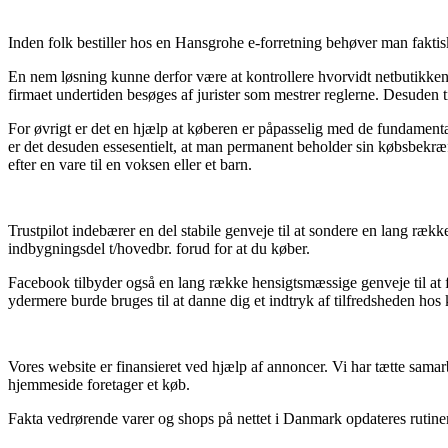
Inden folk bestiller hos en Hansgrohe e-forretning behøver man faktis
En nem løsning kunne derfor være at kontrollere hvorvidt netbutikken 
firmaet undertiden besøges af jurister som mestrer reglerne. Desuden 
For øvrigt er det en hjælp at køberen er påpasselig med de fundame
er det desuden essesentielt, at man permanent beholder sin købsbekræf
efter en vare til en voksen eller et barn.
Trustpilot indebærer en del stabile genveje til at sondere en lang ræ
indbygningsdel t/hovedbr. forud for at du køber.
Facebook tilbyder også en lang række hensigtsmæssige genveje til at f
ydermere burde bruges til at danne dig et indtryk af tilfredsheden hos
Vores website er finansieret ved hjælp af annoncer. Vi har tætte sama
hjemmeside foretager et køb.
Fakta vedrørende varer og shops på nettet i Danmark opdateres rutinem