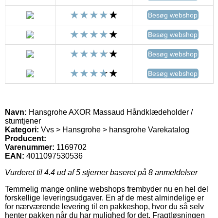
Besøg webshop
Besøg webshop
Besøg webshop
Besøg webshop
Navn:
Hansgrohe AXOR Massaud Håndklædeholder /
stumtjener
Kategori:
Vvs > Hansgrohe > hansgrohe Varekatalog
Producent:
Varenummer:
1169702
EAN:
4011097530536
Vurderet til
4.4
ud af 5 stjerner baseret på
8
anmeldelser
Temmelig mange online webshops frembyder nu en hel del
forskellige leveringsudgaver. En af de mest almindelige er
for nærværende levering til en pakkeshop, hvor du så selv
henter pakken når du har mulighed for det. Fragtløsningen