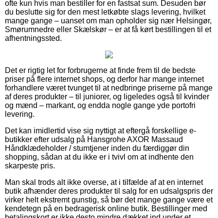
ofte kun hvis man bestiller for en fastsat sum. Desuden bør
du beslutte sig for den mest letkøbte slags levering, hvilket
mange gange – uanset om man opholder sig nær Helsingør,
Smørumnedre eller Skælskør – er at få kørt bestillingen til et
afhentningssted.
Det er rigtig let for forbrugerne at finde frem til de bedste
priser på flere internet shops, og derfor har mange internet
forhandlere været tvunget til at nedbringe priserne på mange
af deres produkter – til juniorer, og ligeledes også til kvinder
og mænd – markant, og endda nogle gange yde portofri
levering.
Det kan imidlertid vise sig nyttigt at eftergå forskellige e-
butikker efter udsalg på Hansgrohe AXOR Massaud
Håndklædeholder / stumtjener inden du færdiggør din
shopping, sådan at du ikke er i tvivl om at indhente den
skarpeste pris.
Man skal trods alt ikke overse, at i tilfælde af at en internet
butik afhænder deres produkter til salg for en udsalgspris der
virker helt ekstremt gunstig, så bør det mange gange være et
kendetegn på en bedragerisk online butik. Bestillinger med
betalingskort er ikke desto mindre dækket ind under et