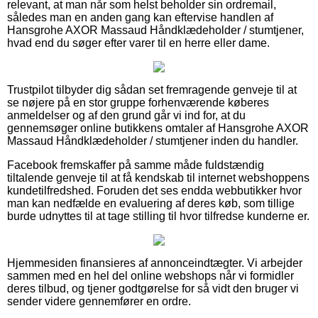
relevant, at man når som helst beholder sin ordremail,
således man en anden gang kan eftervise handlen af
Hansgrohe AXOR Massaud Håndklædeholder / stumtjener,
hvad end du søger efter varer til en herre eller dame.
Trustpilot tilbyder dig sådan set fremragende genveje til at
se nøjere på en stor gruppe forhenværende køberes
anmeldelser og af den grund går vi ind for, at du
gennemsøger online butikkens omtaler af Hansgrohe AXOR
Massaud Håndklædeholder / stumtjener inden du handler.
Facebook fremskaffer på samme måde fuldstændig
tiltalende genveje til at få kendskab til internet webshoppens
kundetilfredshed. Foruden det ses endda webbutikker hvor
man kan nedfælde en evaluering af deres køb, som tillige
burde udnyttes til at tage stilling til hvor tilfredse kunderne er.
Hjemmesiden finansieres af annonceindtægter. Vi arbejder
sammen med en hel del online webshops når vi formidler
deres tilbud, og tjener godtgørelse for så vidt den bruger vi
sender videre gennemfører en ordre.