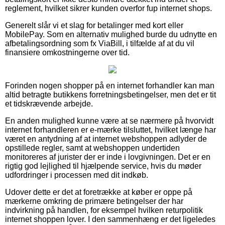
reglement, hvilket sikrer kunden overfor fup internet shops.
Generelt slår vi et slag for betalinger med kort eller
MobilePay. Som en alternativ mulighed burde du udnytte en
afbetalingsordning som fx ViaBill, i tilfælde af at du vil
finansiere omkostningerne over tid.
Forinden nogen shopper på en internet forhandler kan man
altid betragte butikkens forretningsbetingelser, men det er tit
et tidskrævende arbejde.
En anden mulighed kunne være at se nærmere på hvorvidt
internet forhandleren er e-mærke tilsluttet, hvilket længe har
været en antydning af at internet webshoppen adlyder de
opstillede regler, samt at webshoppen undertiden
monitoreres af jurister der er inde i lovgivningen. Det er en
rigtig god lejlighed til hjælpende service, hvis du møder
udfordringer i processen med dit indkøb.
Udover dette er det at foretrække at køber er oppe på
mærkerne omkring de primære betingelser der har
indvirkning på handlen, for eksempel hvilken returpolitik
internet shoppen lover. I den sammenhæng er det ligeledes