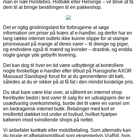
man er nær Holstebro, Holbæk eller Helsinge – vil blive at få
dem til at bringe bestillingen til en pakkeshop.
Det er rigtig gnidningsløst for forbrugerne at søge
information om priser på tværs af e-handler, og derfor har en
lang række internet outlets ikke kunne slippe for at stampe
prisniveauet på mange af deres varer – til drenge og piger,
og endvidere også til mænd og kvinder – drastisk, og endda
nogle gange yde gebyrfri levering.
Det kan dog til hver en tid være udbytterigt at kontrollere
nogle forskellige e-handler efter tilbud på Hansgrohe AXOR
Massaud Standspejl forud for at du gennemfører dit køb,
således at du er sikker på at få fat i den mindst kostelige pris.
Du skal bare være klar over, at såfremt en internet shop
frembyder bedst i test varer til salg for en udsalgspris der er
usædvanlig overkommelig, burde det tit være en varsel om
en bedragerisk internet butik. Betalinger med kort er
imidlertid dækket ind under et lovbud, hvilket hjælper
køberen imod svindlende shops på nettet.
Vi anbefaler kortkøb eller mobilbetaling. Som alternativ kan
du bruge et afbetalingstilbud som eksempelvis ViaBill, hvis