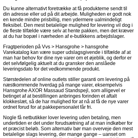
Du kunne alternativt foretrække at få produkterne sendt til
din adresse eller ud på dit arbejde. Muligheden er godt nok
en kende mindre prisbillig, men ydermere ualmindeligt
fleksibel. Den mest betalelige mulighed for levering vil dog i
de fleste tilfælde være selv at hente pakken, men det kræver
at du har bopæl i nærheden af e-butikkens arbejdslager.
Fragtperioden på Vvs > Hansgrohe > hansgrohe
Varekatalog kan være super udslagsgivende i tilfælde af at
man har behov for dine nye varer om et øjeblik, og derfor er
det selvfølgelig aktuelt at du gransker den anslåede
leveringsdato for det vedkommende produkt.
Størstedelen af online outlets stiller garanti om levering på
næstkommende hverdag på mange varer, eksempelvis
Hansgrohe AXOR Massaud Standspejl, som alligevel er
betinget af at bestillingen anbringes forinden et aftalt
klokkeslæt, så de har mulighed for at nå at få de nye varer
ordnet forud for at pakkepersonalet får fri.
Nogle få netbutikker lover levering uden betaling, men
undertiden er det under forudsætning af at man indkøber for
et præcist beløb. Som alternativ bør man overveje den mest
betalelige slags levering, der mange gange – uanset om