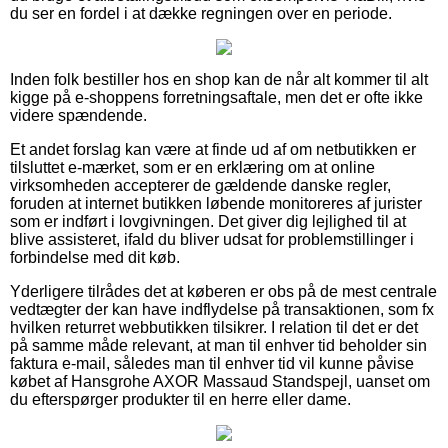
du ser en fordel i at dække regningen over en periode.
Inden folk bestiller hos en shop kan de når alt kommer til alt
kigge på e-shoppens forretningsaftale, men det er ofte ikke
videre spændende.
Et andet forslag kan være at finde ud af om netbutikken er
tilsluttet e-mærket, som er en erklæring om at online
virksomheden accepterer de gældende danske regler,
foruden at internet butikken løbende monitoreres af jurister
som er indført i lovgivningen. Det giver dig lejlighed til at
blive assisteret, ifald du bliver udsat for problemstillinger i
forbindelse med dit køb.
Yderligere tilrådes det at køberen er obs på de mest centrale
vedtægter der kan have indflydelse på transaktionen, som fx
hvilken returret webbutikken tilsikrer. I relation til det er det
på samme måde relevant, at man til enhver tid beholder sin
faktura e-mail, således man til enhver tid vil kunne påvise
købet af Hansgrohe AXOR Massaud Standspejl, uanset om
du efterspørger produkter til en herre eller dame.