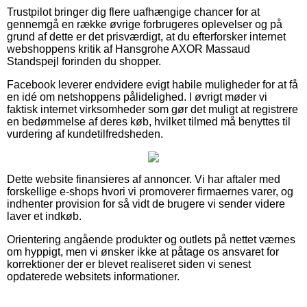
Trustpilot bringer dig flere uafhængige chancer for at
gennemgå en række øvrige forbrugeres oplevelser og på
grund af dette er det prisværdigt, at du efterforsker internet
webshoppens kritik af Hansgrohe AXOR Massaud
Standspejl forinden du shopper.
Facebook leverer endvidere evigt habile muligheder for at få
en idé om netshoppens pålidelighed. I øvrigt møder vi
faktisk internet virksomheder som gør det muligt at registrere
en bedømmelse af deres køb, hvilket tilmed må benyttes til
vurdering af kundetilfredsheden.
Dette website finansieres af annoncer. Vi har aftaler med
forskellige e-shops hvori vi promoverer firmaernes varer, og
indhenter provision for så vidt de brugere vi sender videre
laver et indkøb.
Orientering angående produkter og outlets på nettet værnes
om hyppigt, men vi ønsker ikke at påtage os ansvaret for
korrektioner der er blevet realiseret siden vi senest
opdaterede websitets informationer.