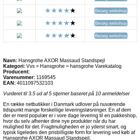
Besøg webshop
Besøg webshop
Besøg webshop
Navn:
Hansgrohe AXOR Massaud Standspejl
Kategori:
Vvs > Hansgrohe > hansgrohe Varekatalog
Producent:
Varenummer:
1169545
EAN:
4011097532103
Vurderet til
3.5
ud af 5 stjerner baseret på
10
anmeldelser
En række netbutikker i Danmark udlover på nuværende
tidspunkt mange forskellige leveringsløsninger. En af dem
der er mest populær er i vore dage levering til en pakkeshop,
hvor du selv afhenter dine nye produkter når du har
mulighed for det. Fragtmuligheden er jo yderst smart, og
typisk ligeledes den prisbilligste form for levering ved køb af
Hansgrohe AXOR Massaud Standspejl.