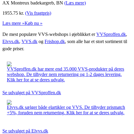
AX Montreux badekargreb, BN
(Læs mere)
1955.75
kr.
(Vis fragtpris)
Læs mere »
Køb nu »
De mest populære VVS-webshops i øjeblikket er
VVSproffen.dk
,
Elvvs.dk
,
VVS.dk
og
Frishop.dk
, som alle har et stort sortiment til
gode priser.
VVSproffen.dk har mere end 35.000 VVS-produkter på deres
webshop. De tilbyder nem returnering og 1-2 dages levering.
Klik her for at se deres udvalg.
Se udvalget på VVSproffen.dk
Elvvs.dk sælger både elartikler og VVS. De tilbyder prismatch
+5%, foruden nem returnering. Klik her for at se deres udvalg.
Se udvalget på Elvvs.dk