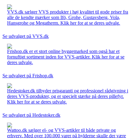
VVS.dk sælger VVS produkter i høj kvalitet til gode priser fra
alle de kendte mærker som Ifö, Grohe, Gustavsberg, Vola,
Hansgrohe og Megatherm. Klik her for at se deres udvalg.
Se udvalget på VVS.dk
Frishop.dk er et stort online byggemarked som også har et
fornuftigt sortiment inden for VVS-artikler. Klik her for at se
deres udvalg.
Se udvalget på Frishop.dk
Hedestoker.dk tilbyder prisgaranti og professionel rådgivning i
deres VVS-produkter, og er specielt stærke på deres pillefyr.
Klik her for at se deres udvalg.
Se udvalget på Hedestoker.dk
Wattoo.dk sælger el- og VVS-artikler til både private og
erhverv. Med over 100.000 varer på hylderne skulle der være