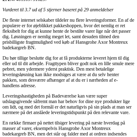
Vurderet til
3.7
ud af 5 stjerner baseret på
29
anmeldelser
De fleste internet selskaber tildeler nu flere leveringsformer. En af de
populære er for øjeblikket pakkeshoppen, hvor det nemlig er ret
fleksibelt for dig at kunne hente de bestilte varer lige når det passer
dig. Løsningen er nemlig meget let, samt desuden tilmed den
prisbilligste fragtmulighed ved køb af Hansgrohe Axor Montreux
badekargreb BN.
Du bør tillige beslutte dig for at få produkterne leveret hjem til dig
eller ud til dit arbejde. Fragttypen bliver godt nok en lille smule mere
pebret, men ydermere yderst praktisk. Den mest betalelige
leveringsløsning kan ikke modsiges at være at du selv henter
pakken, som desværre afhænger af at du er i nærheden af e-
handlens adresse.
Leveringshastigheden på Badeværelse kan være super
udslagsgivende såfremt man har behov for dine nye produkter lige
om lidt, og med det formål er det naturligvis på sin plads at man ser
nærmere på det anslåede leveringstidspunkt på den relevante vare.
En række firmaer på nettet tilsiger levering på næste hverdag på
masser af varer, eksempelvis Hansgrohe Axor Montreux
badekargreb BN, men det står og falder med at ordren indsendes