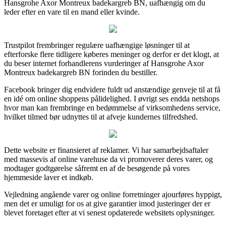
Hansgrohe Axor Montreux badekargreb BN, uafhængig om du
leder efter en vare til en mand eller kvinde.
Trustpilot frembringer regulære uafhængige løsninger til at
efterforske flere tidligere køberes meninger og derfor er det klogt, at
du beser internet forhandlerens vurderinger af Hansgrohe Axor
Montreux badekargreb BN forinden du bestiller.
Facebook bringer dig endvidere fuldt ud anstændige genveje til at få
en idé om online shoppens pålidelighed. I øvrigt ses endda netshops
hvor man kan frembringe en bedømmelse af virksomhedens service,
hvilket tilmed bør udnyttes til at afveje kundernes tilfredshed.
Dette website er finansieret af reklamer. Vi har samarbejdsaftaler
med massevis af online varehuse da vi promoverer deres varer, og
modtager godtgørelse såfremt en af de besøgende på vores
hjemmeside laver et indkøb.
Vejledning angående varer og online forretninger ajourføres hyppigt,
men det er umuligt for os at give garantier imod justeringer der er
blevet foretaget efter at vi senest opdaterede websitets oplysninger.