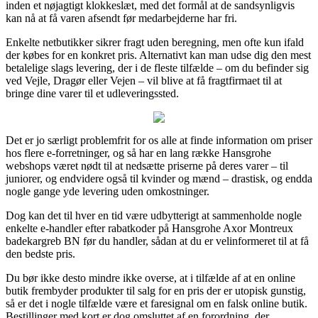
inden et nøjagtigt klokkeslæt, med det formål at de sandsynligvis
kan nå at få varen afsendt før medarbejderne har fri.
Enkelte netbutikker sikrer fragt uden beregning, men ofte kun ifald
der købes for en konkret pris. Alternativt kan man udse dig den mest
betalelige slags levering, der i de fleste tilfælde – om du befinder sig
ved Vejle, Dragør eller Vejen – vil blive at få fragtfirmaet til at
bringe dine varer til et udleveringssted.
Det er jo særligt problemfrit for os alle at finde information om priser
hos flere e-forretninger, og så har en lang række Hansgrohe
webshops været nødt til at nedsætte priserne på deres varer – til
juniorer, og endvidere også til kvinder og mænd – drastisk, og endda
nogle gange yde levering uden omkostninger.
Dog kan det til hver en tid være udbytterigt at sammenholde nogle
enkelte e-handler efter rabatkoder på Hansgrohe Axor Montreux
badekargreb BN før du handler, sådan at du er velinformeret til at få
den bedste pris.
Du bør ikke desto mindre ikke overse, at i tilfælde af at en online
butik frembyder produkter til salg for en pris der er utopisk gunstig,
så er det i nogle tilfælde være et faresignal om en falsk online butik.
Bestillinger med kort er dog omsluttet af en forordning, der