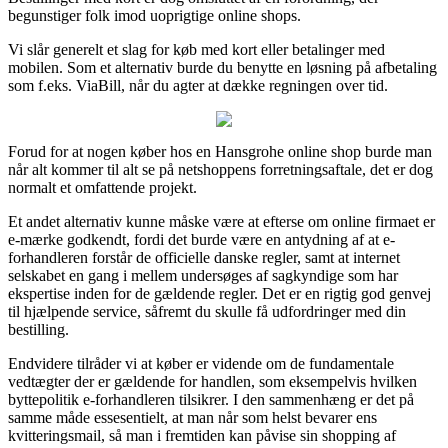
begunstiger folk imod uoprigtige online shops.
Vi slår generelt et slag for køb med kort eller betalinger med
mobilen. Som et alternativ burde du benytte en løsning på afbetaling
som f.eks. ViaBill, når du agter at dække regningen over tid.
Forud for at nogen køber hos en Hansgrohe online shop burde man
når alt kommer til alt se på netshoppens forretningsaftale, det er dog
normalt et omfattende projekt.
Et andet alternativ kunne måske være at efterse om online firmaet er
e-mærke godkendt, fordi det burde være en antydning af at e-
forhandleren forstår de officielle danske regler, samt at internet
selskabet en gang i mellem undersøges af sagkyndige som har
ekspertise inden for de gældende regler. Det er en rigtig god genvej
til hjælpende service, såfremt du skulle få udfordringer med din
bestilling.
Endvidere tilråder vi at køber er vidende om de fundamentale
vedtægter der er gældende for handlen, som eksempelvis hvilken
byttepolitik e-forhandleren tilsikrer. I den sammenhæng er det på
samme måde essesentielt, at man når som helst bevarer ens
kvitteringsmail, så man i fremtiden kan påvise sin shopping af