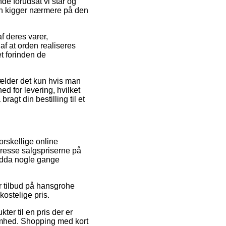
e forudsat vi står og
man kigger nærmere på den
f deres varer,
f at orden realiseres
et forinden de
ælder det kun hvis man
d for levering, hvilket
agt din bestilling til et
orskellige online
presse salgspriserne på
endda nogle gange
er tilbud på hansgrohe
kostelige pris.
er til en pris der er
omhed. Shopping med kort