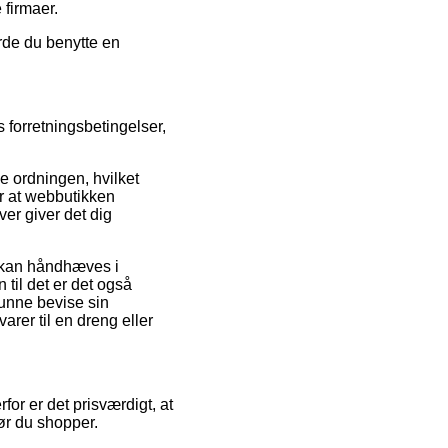
 firmaer.
rde du benytte en
 forretningsbetingelser,
 ordningen, hvilket
er at webbutikken
er giver det dig
r kan håndhæves i
 til det er det også
kunne bevise sin
rer til en dreng eller
rfor er det prisværdigt, at
ør du shopper.