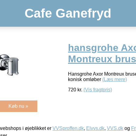
Cafe Ganefryd
hansgrohe Ax
Montreux brus
Hansgrohe Axor Montreux bruse
konisk omløber
(Læs mere)
720
kr.
(Vis fragtpris)
Køb nu »
ebshops i øjeblikket er
VVSproffen.dk
,
Elvvs.dk
,
VVS.dk
og
Fr
iser.