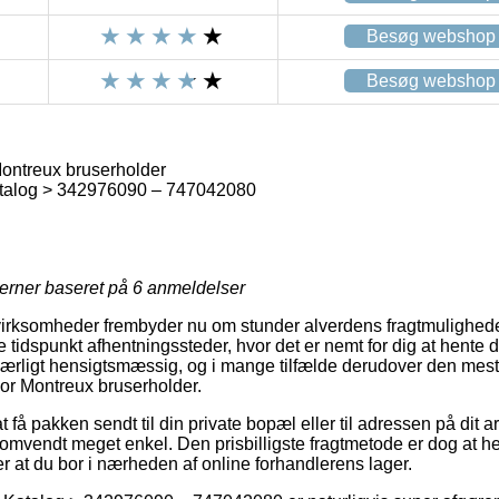
Besøg webshop
Besøg webshop
ontreux bruserholder
talog > 342976090 – 747042080
jerner baseret på
6
anmeldelser
 virksomheder frembyder nu om stunder alverdens fragtmulighede
tidspunkt afhentningssteder, hvor det er nemt for dig at hente d
særligt hensigtsmæssig, og i mange tilfælde derudover den mest
or Montreux bruserholder.
t få pakken sendt til din private bopæl eller til adressen på dit 
omvendt meget enkel. Den prisbilligste fragtmetode er dog at he
at du bor i nærheden af online forhandlerens lager.