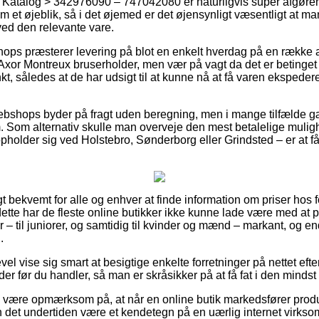
Katalog > 342976090 – 747042080 er naturligvis super afgørend
m et øjeblik, så i det øjemed er det øjensynligt væsentligt at 
ed den relevante vare.
hops præsterer levering på blot en enkelt hverdag på en række a
or Montreux bruserholder, men vær på vagt da det er betinget a
kt, således at de har udsigt til at kunne nå at få varen ekspeder
ebshops byder på fragt uden beregning, men i mange tilfælde g
m. Som alternativ skulle man overveje den mest betalelige mulighe
holder sig ved Holstebro, Sønderborg eller Grindsted – er at få br
t bekvemt for alle og enhver at finde information om priser hos f
dette har de fleste online butikker ikke kunne lade være med at 
 – til juniorer, og samtidig til kvinder og mænd – markant, og 
.
evel vise sig smart at besigtige enkelte forretninger på nettet eft
r før du handler, så man er skråsikker på at få fat i den mindst 
være opmærksom på, at når en online butik markedsfører produkt
 det undertiden være et kendetegn på en uærlig internet virks