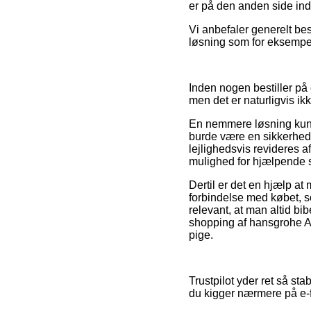
er på den anden side indb
Vi anbefaler generelt be
løsning som for eksempel 
Inden nogen bestiller på
men det er naturligvis ik
En nemmere løsning kunn
burde være en sikkerhed f
lejlighedsvis revideres a
mulighed for hjælpende s
Dertil er det en hjælp 
forbindelse med købet, so
relevant, at man altid b
shopping af hansgrohe Ax
pige.
Trustpilot yder ret så sta
du kigger nærmere på e-f