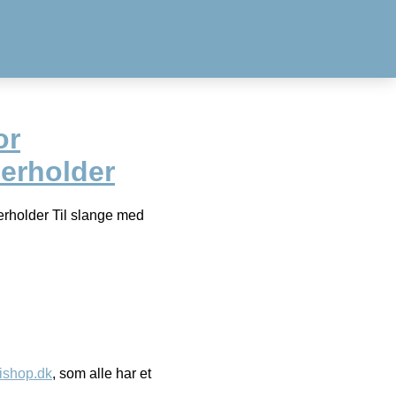
or
erholder
rholder Til slange med
ishop.dk
, som alle har et