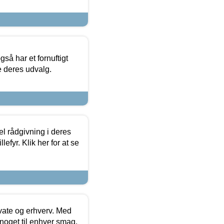
så har et fornuftigt
se deres udvalg.
el rådgivning i deres
efyr. Klik her for at se
ivate og erhverv. Med
noget til enhver smag.