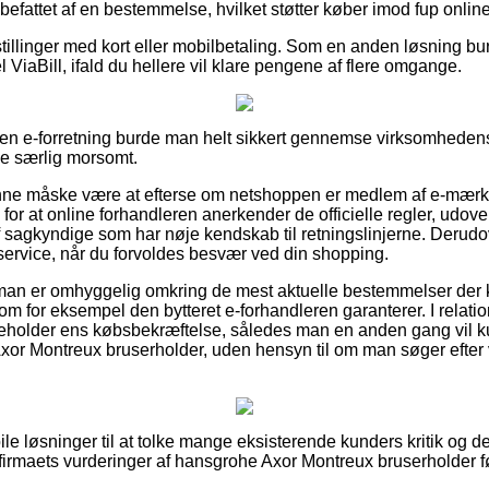
efattet af en bestemmelse, hvilket støtter køber imod fup online
stillinger med kort eller mobilbetaling. Som en anden løsning bu
ViaBill, ifald du hellere vil klare pengene af flere omgange.
 en e-forretning burde man helt sikkert gennemse virksomhedens
ke særlig morsomt.
e måske være at efterse om netshoppen er medlem af e-mærke
or at online forhandleren anerkender de officielle regler, udov
f sagkyndige som har nøje kendskab til retningslinjerne. Derudov
ervice, når du forvoldes besvær ved din shopping.
at man er omhyggelig omkring de mest aktuelle bestemmelser de
m for eksempel den bytteret e-forhandleren garanterer. I relation
ibeholder ens købsbekræftelse, således man en anden gang vil 
or Montreux bruserholder, uden hensyn til om man søger efter va
bile løsninger til at tolke mange eksisterende kunders kritik og de
irmaets vurderinger af hansgrohe Axor Montreux bruserholder f