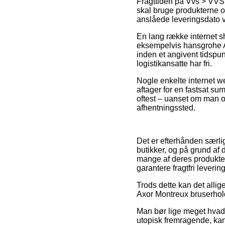
Fragttiden på Vvs > VVS 
skal bruge produkterne o
anslåede leveringsdato v
En lang række internet s
eksempelvis hansgrohe Ax
inden et angivent tidspun
logistikansatte har fri.
Nogle enkelte internet w
aftager for en fastsat su
oftest – uanset om man op
afhentningssted.
Det er efterhånden særlig
butikker, og på grund af 
mange af deres produkter
garantere fragtfri levering
Trods dette kan det allig
Axor Montreux bruserholde
Man bør lige meget hvad 
utopisk fremragende, kan