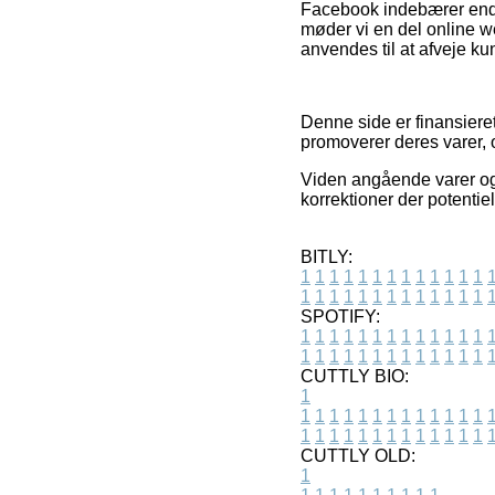
Facebook indebærer endvi
møder vi en del online w
anvendes til at afveje ku
Denne side er finansieret
promoverer deres varer, o
Viden angående varer og 
korrektioner der potentiel
BITLY:
1
1
1
1
1
1
1
1
1
1
1
1
1
1
1
1
1
1
1
1
1
1
1
1
1
1
SPOTIFY:
1
1
1
1
1
1
1
1
1
1
1
1
1
1
1
1
1
1
1
1
1
1
1
1
1
1
CUTTLY BIO:
1
1
1
1
1
1
1
1
1
1
1
1
1
1
1
1
1
1
1
1
1
1
1
1
1
1
1
CUTTLY OLD:
1