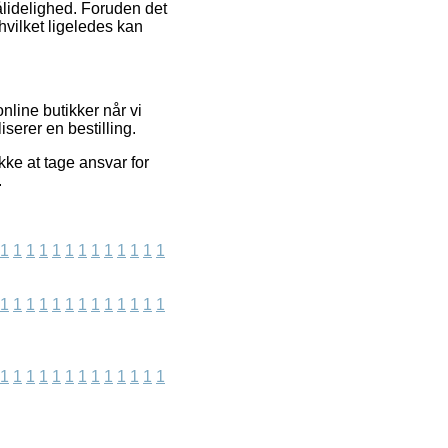
ålidelighed. Foruden det
hvilket ligeledes kan
nline butikker når vi
serer en bestilling.
ke at tage ansvar for
.
1
1
1
1
1
1
1
1
1
1
1
1
1
1
1
1
1
1
1
1
1
1
1
1
1
1
1
1
1
1
1
1
1
1
1
1
1
1
1