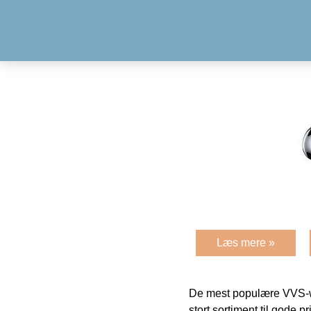
Læs mere »
De mest populære VVS-w
stort sortiment til gode pr