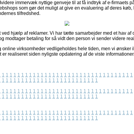
dere immervæk nyttige genveje til at få indtryk af e-firmaets p
ebshops som gør det muligt at give en evaluering af deres køb, 
ndernes tilfredshed.
 ved hjælp af reklamer. Vi har tætte samarbejder med et hav af o
g modtager betaling for så vidt den person vi sender videre reali
online virksomheder vedligeholdes hele tiden, men vi ønsker ik
t er realiseret siden nyligste opdatering af de viste informationer
1
1
1
1
1
1
1
1
1
1
1
1
1
1
1
1
1
1
1
1
1
1
1
1
1
1
1
1
1
1
1
1
1
1
1
1
1
1
1
1
1
1
1
1
1
1
1
1
1
1
1
1
1
1
1
1
1
1
1
1
1
1
1
1
1
1
1
1
1
1
1
1
1
1
1
1
1
1
1
1
1
1
1
1
1
1
1
1
1
1
1
1
1
1
1
1
1
1
1
1
1
1
1
1
1
1
1
1
1
1
1
1
1
1
1
1
1
1
1
1
1
1
1
1
1
1
1
1
1
1
1
1
1
1
1
1
1
1
1
1
1
1
1
1
1
1
1
1
1
1
1
1
1
1
1
1
1
1
1
1
1
1
1
1
1
1
1
1
1
1
1
1
1
1
1
1
1
1
1
1
1
1
1