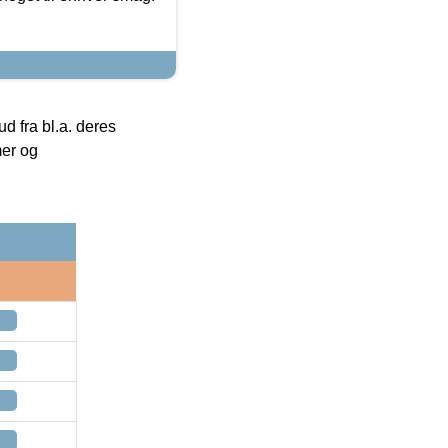
 fra bl.a. deres
mer og