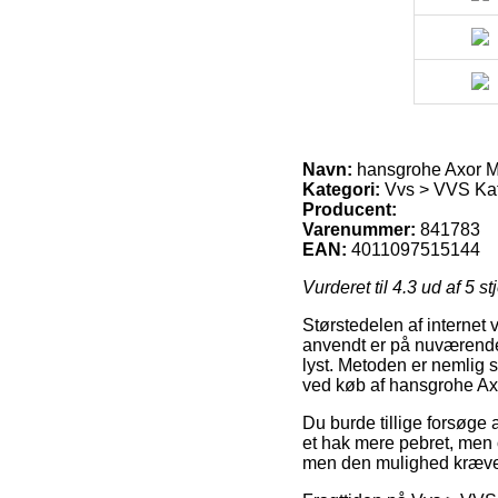
Navn:
hansgrohe Axor M
Kategori:
Vvs > VVS Ka
Producent:
Varenummer:
841783
EAN:
4011097515144
Vurderet til
4.3
ud af 5 st
Størstedelen af internet
anvendt er på nuværende 
lyst. Metoden er nemlig 
ved køb af hansgrohe Ax
Du burde tillige forsøge a
et hak mere pebret, men 
men den mulighed kræver 