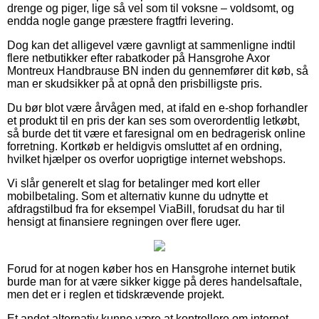
drenge og piger, lige så vel som til voksne – voldsomt, og
endda nogle gange præstere fragtfri levering.
Dog kan det alligevel være gavnligt at sammenligne indtil
flere netbutikker efter rabatkoder på Hansgrohe Axor
Montreux Handbrause BN inden du gennemfører dit køb, så
man er skudsikker på at opnå den prisbilligste pris.
Du bør blot være årvågen med, at ifald en e-shop forhandler
et produkt til en pris der kan ses som overordentlig letkøbt,
så burde det tit være et faresignal om en bedragerisk online
forretning. Kortkøb er heldigvis omsluttet af en ordning,
hvilket hjælper os overfor uoprigtige internet webshops.
Vi slår generelt et slag for betalinger med kort eller
mobilbetaling. Som et alternativ kunne du udnytte et
afdragstilbud fra for eksempel ViaBill, forudsat du har til
hensigt at finansiere regningen over flere uger.
Forud for at nogen køber hos en Hansgrohe internet butik
burde man for at være sikker kigge på deres handelsaftale,
men det er i reglen et tidskrævende projekt.
Et andet alternativ kunne være at kontrollere om internet