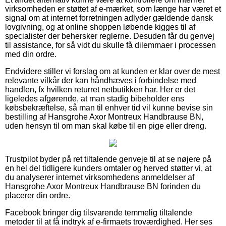
virksomheden er støttet af e-mærket, som længe har været et
signal om at internet forretningen adlyder gældende dansk
lovgivning, og at online shoppen løbende kigges til af
specialister der behersker reglerne. Desuden får du genvej
til assistance, for så vidt du skulle få dilemmaer i processen
med din ordre.
Endvidere stiller vi forslag om at kunden er klar over de mest
relevante vilkår der kan håndhæves i forbindelse med
handlen, fx hvilken returret netbutikken har. Her er det
ligeledes afgørende, at man stadig bibeholder ens
købsbekræftelse, så man til enhver tid vil kunne bevise sin
bestilling af Hansgrohe Axor Montreux Handbrause BN,
uden hensyn til om man skal købe til en pige eller dreng.
Trustpilot byder på ret tiltalende genveje til at se nøjere på
en hel del tidligere kunders omtaler og herved støtter vi, at
du analyserer internet virksomhedens anmeldelser af
Hansgrohe Axor Montreux Handbrause BN forinden du
placerer din ordre.
Facebook bringer dig tilsvarende temmelig tiltalende
metoder til at få indtryk af e-firmaets troværdighed. Her ses