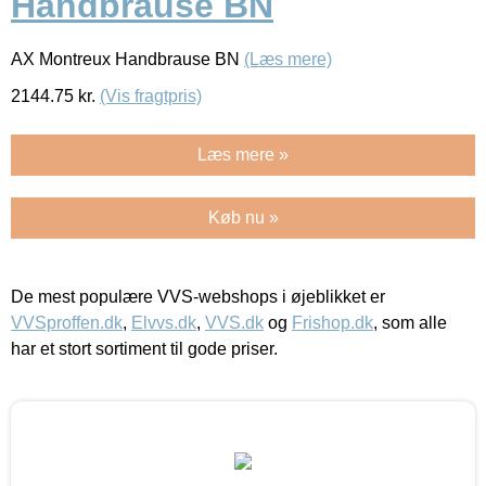
Handbrause BN
AX Montreux Handbrause BN
(Læs mere)
2144.75
kr.
(Vis fragtpris)
Læs mere »
Køb nu »
De mest populære VVS-webshops i øjeblikket er
VVSproffen.dk
,
Elvvs.dk
,
VVS.dk
og
Frishop.dk
, som alle
har et stort sortiment til gode priser.