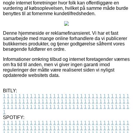
nogle internet forretninger hvor folk kan offentliggøre en
vurdering af købsoplevelsen, hvilket på samme måde burde
benyttes til at fornemme kundetilfredsheden.
Denne hjemmeside er reklamefinansieret. Vi har et fast
samarbejde med mange online forhandlere da vi publicerer
butikkernes produkter, og tjener godtgørelse såfremt vores
besøgende fuldfører en ordre.
Informationer omkring tilbud og internet foretagender værnes
om fra tid til anden, men vi giver ingen garanti imod
reguleringer der måtte være realiseret siden vi nyligst
opdaterede websitets data.
BITLY:
1
1
1
1
1
1
1
1
1
1
1
1
1
1
1
1
1
1
1
1
1
1
1
1
1
1
1
1
1
1
1
1
1
1
1
1
1
1
1
1
1
1
1
1
1
1
1
1
1
1
1
1
1
1
1
1
1
1
1
1
1
1
1
1
1
1
1
1
1
1
1
1
1
1
1
1
1
1
1
1
1
1
1
1
1
1
1
1
1
1
1
1
1
1
1
1
1
1
1
1
SPOTIFY:
1
1
1
1
1
1
1
1
1
1
1
1
1
1
1
1
1
1
1
1
1
1
1
1
1
1
1
1
1
1
1
1
1
1
1
1
1
1
1
1
1
1
1
1
1
1
1
1
1
1
1
1
1
1
1
1
1
1
1
1
1
1
1
1
1
1