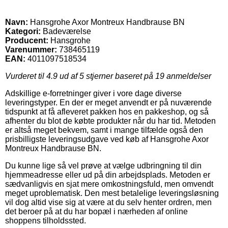
Navn:
Hansgrohe Axor Montreux Handbrause BN
Kategori:
Badeværelse
Producent:
Hansgrohe
Varenummer:
738465119
EAN:
4011097518534
Vurderet til
4.9
ud af 5 stjerner baseret på
19
anmeldelser
Adskillige e-forretninger giver i vore dage diverse
leveringstyper. En der er meget anvendt er på nuværende
tidspunkt at få afleveret pakken hos en pakkeshop, og så
afhenter du blot de købte produkter når du har tid. Metoden
er altså meget bekvem, samt i mange tilfælde også den
prisbilligste leveringsudgave ved køb af Hansgrohe Axor
Montreux Handbrause BN.
Du kunne lige så vel prøve at vælge udbringning til din
hjemmeadresse eller ud på din arbejdsplads. Metoden er
sædvanligvis en sjat mere omkostningsfuld, men omvendt
meget uproblematisk. Den mest betalelige leveringsløsning
vil dog altid vise sig at være at du selv henter ordren, men
det beroer på at du har bopæl i nærheden af online
shoppens tilholdssted.