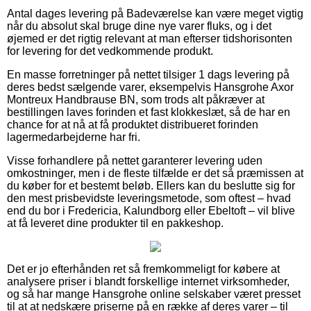
Antal dages levering på Badeværelse kan være meget vigtig
når du absolut skal bruge dine nye varer fluks, og i det
øjemed er det rigtig relevant at man efterser tidshorisonten
for levering for det vedkommende produkt.
En masse forretninger på nettet tilsiger 1 dags levering på
deres bedst sælgende varer, eksempelvis Hansgrohe Axor
Montreux Handbrause BN, som trods alt påkræver at
bestillingen laves forinden et fast klokkeslæt, så de har en
chance for at nå at få produktet distribueret forinden
lagermedarbejderne har fri.
Visse forhandlere på nettet garanterer levering uden
omkostninger, men i de fleste tilfælde er det så præmissen at
du køber for et bestemt beløb. Ellers kan du beslutte sig for
den mest prisbevidste leveringsmetode, som oftest – hvad
end du bor i Fredericia, Kalundborg eller Ebeltoft – vil blive
at få leveret dine produkter til en pakkeshop.
Det er jo efterhånden ret så fremkommeligt for købere at
analysere priser i blandt forskellige internet virksomheder,
og så har mange Hansgrohe online selskaber været presset
til at at nedskære priserne på en række af deres varer – til