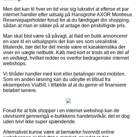
Men det kan til hver en tid vise sig lukrativt at efterse et par
internet handler efter udsalg på Hansgrohe AXOR Montreux
Reservepapirholder forud for at du færdiggør din shopping,
sådan at man er sikker på at antage den prisbilligste pris.
Man skal blot være så påvagt, at ifald en butik annoncerer
en vare til en udsalgspris der kan ses som urealistisk
tiltalende, bør det for det meste være et karakteristika der
viser en uægte netbutik. Køb med kort er trods alt en del af
en vedtægt, hvilket redder os overfor bedrageriske internet
webshops.
Vi tilråder handler med kort eller betalinger med mobilen.
Som en anden løsning kan du udnytte et tilbud fra
eksempelvis ViaBill, i tilfælde af at du gerne vil finansiere
beløbet senere.
Forud for at folk shopper i en internet webshop kan de
utvivlsomt gennemgå e-butikkens handelsvilkår, det er dog
uden tvivl ikke super spændende.
Alternativet kunne være at bemærke hvorvidt online