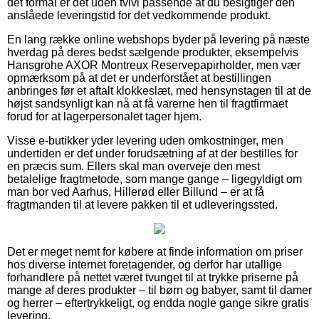
det formål er det uden tvivl passende at du besigtiger den
anslåede leveringstid for det vedkommende produkt.
En lang række online webshops byder på levering på næste
hverdag på deres bedst sælgende produkter, eksempelvis
Hansgrohe AXOR Montreux Reservepapirholder, men vær
opmærksom på at det er underforstået at bestillingen
anbringes før et aftalt klokkeslæt, med hensynstagen til at de
højst sandsynligt kan nå at få varerne hen til fragtfirmaet
forud for at lagerpersonalet tager hjem.
Visse e-butikker yder levering uden omkostninger, men
undertiden er det under forudsætning af at der bestilles for
en præcis sum. Ellers skal man overveje den mest
betalelige fragtmetode, som mange gange – ligegyldigt om
man bor ved Aarhus, Hillerød eller Billund – er at få
fragtmanden til at levere pakken til et udleveringssted.
Det er meget nemt for købere at finde information om priser
hos diverse internet foretagender, og derfor har utallige
forhandlere på nettet været tvunget til at trykke priserne på
mange af deres produkter – til børn og babyer, samt til damer
og herrer – eftertrykkeligt, og endda nogle gange sikre gratis
levering.