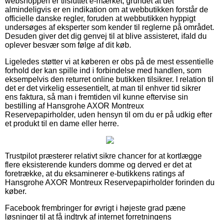
webshoppen er tilsluttet e-mærket, grundet at det
almindeligvis er en indikation om at webbutikken forstår de
officielle danske regler, foruden at webbutikken hyppigt
undersøges af eksperter som kender til reglerne på området.
Desuden giver det dig genvej til at blive assisteret, ifald du
oplever besvær som følge af dit køb.
Ligeledes støtter vi at køberen er obs på de mest essentielle
forhold der kan spille ind i forbindelse med handlen, som
eksempelvis den returret online butikken tilsikrer. I relation til
det er det virkelig essesentielt, at man til enhver tid sikrer
ens faktura, så man i fremtiden vil kunne eftervise sin
bestilling af Hansgrohe AXOR Montreux
Reservepapirholder, uden hensyn til om du er på udkig efter
et produkt til en dame eller herre.
Trustpilot præsterer relativt sikre chancer for at kortlægge
flere eksisterende kunders domme og derved er det at
foretrække, at du eksaminerer e-butikkens ratings af
Hansgrohe AXOR Montreux Reservepapirholder forinden du
køber.
Facebook frembringer for øvrigt i højeste grad pæne
løsninger til at få indtryk af internet forretningens