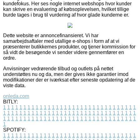
kundefokus. Her ses nogle internet webshops hvor kunder
kan skrive en evaluering af købsoplevelsen, hvilket tillige
burde tages i brug til vurdering af hvor glade kunderne er.
Dette website er annoncefinansieret. Vi har
samarbejdsaftaler med utallige e-shops i form af at vi
præsenterer butikkernes produkter, og tjener kommission for
så vidt de besøgende vi sender videre gennemfører en
ordre.
Anvisninger vedrørende tilbud og outlets på nettet
understøttes nu og da, men der gives ikke garantier imod
modifikationer der er iværksat efter seneste opdatering af de
viste data.
onleda.com
BITLY:
1
1
1
1
1
1
1
1
1
1
1
1
1
1
1
1
1
1
1
1
1
1
1
1
1
1
1
1
1
1
1
1
1
1
1
1
1
1
1
1
1
1
1
1
1
1
1
1
1
1
1
1
1
1
1
1
1
1
1
1
1
1
1
1
1
1
1
1
1
1
1
1
1
1
1
1
1
1
1
1
1
1
1
1
1
1
1
1
1
1
1
1
1
1
1
1
1
1
1
1
SPOTIFY:
1
1
1
1
1
1
1
1
1
1
1
1
1
1
1
1
1
1
1
1
1
1
1
1
1
1
1
1
1
1
1
1
1