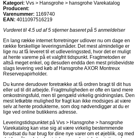
Kategori:
Vvs > Hansgrohe > hansgrohe Varekatalog
Producent:
Varenummer:
1169740
EAN:
4011097516219
Vurderet til
4.5
ud af 5 stjerner baseret på
5
anmeldelser
En lang række internet forretninger udlover nu om dage en
række forskellige leveringsmåder. Det mest almindelige er
lige nu at få leveret til et udleveringssted, hvor det er muligt
at hente varerne på et valgfrit tidspunkt. Fragtmetoden er
altså meget enkel, og desuden endda den mest prisbevidste
slags levering ved køb af Hansgrohe AXOR Montreux
Reservepapirholder.
Du kunne derudover foretrække at få ordren bragt til dit hus
eller ud til dit arbejde. Fragtmuligheden er ofte en tand mere
omkostningsfuld, men til gengæld virkelig gnidningsløs. Den
mest letkøbte mulighed for fragt kan ikke modsiges at være
selv at hente produkterne, som dog nødvendiggør at du er
lige ved online butikkens adresse.
Leveringstidspunktet på Vvs > Hansgrohe > hansgrohe
Varekatalog kan vise sig at være virkelig bestemmende
forudsat du har brug for dine nye varer om et øjeblik, og med