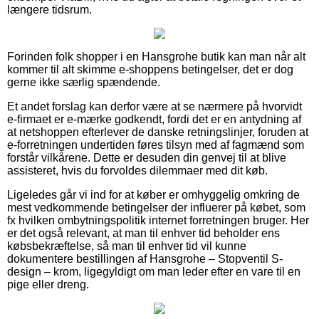
længere tidsrum.
Forinden folk shopper i en Hansgrohe butik kan man når alt
kommer til alt skimme e-shoppens betingelser, det er dog
gerne ikke særlig spændende.
Et andet forslag kan derfor være at se nærmere på hvorvidt
e-firmaet er e-mærke godkendt, fordi det er en antydning af
at netshoppen efterlever de danske retningslinjer, foruden at
e-forretningen undertiden føres tilsyn med af fagmænd som
forstår vilkårene. Dette er desuden din genvej til at blive
assisteret, hvis du forvoldes dilemmaer med dit køb.
Ligeledes går vi ind for at køber er omhyggelig omkring de
mest vedkommende betingelser der influerer på købet, som
fx hvilken ombytningspolitik internet forretningen bruger. Her
er det også relevant, at man til enhver tid beholder ens
købsbekræftelse, så man til enhver tid vil kunne
dokumentere bestillingen af Hansgrohe – Stopventil S-
design – krom, ligegyldigt om man leder efter en vare til en
pige eller dreng.