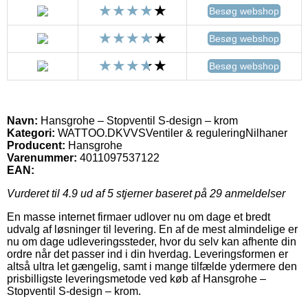
Besøg webshop
Besøg webshop
Besøg webshop
Navn:
Hansgrohe – Stopventil S-design – krom
Kategori:
WATTOO.DKVVSVentiler & reguleringNilhaner
Producent:
Hansgrohe
Varenummer:
4011097537122
EAN:
Vurderet til
4.9
ud af 5 stjerner baseret på
29
anmeldelser
En masse internet firmaer udlover nu om dage et bredt
udvalg af løsninger til levering. En af de mest almindelige er
nu om dage udleveringssteder, hvor du selv kan afhente din
ordre når det passer ind i din hverdag. Leveringsformen er
altså ultra let gængelig, samt i mange tilfælde ydermere den
prisbilligste leveringsmetode ved køb af Hansgrohe –
Stopventil S-design – krom.