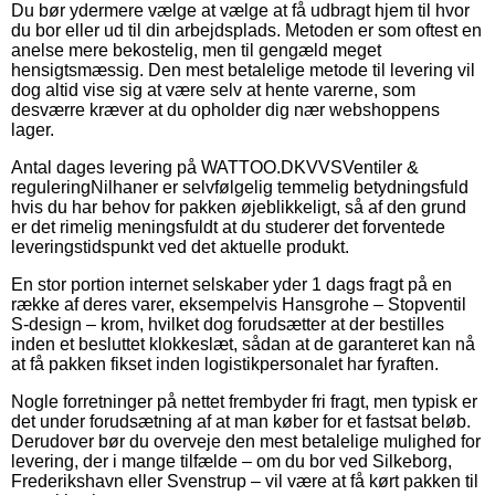
Du bør ydermere vælge at vælge at få udbragt hjem til hvor
du bor eller ud til din arbejdsplads. Metoden er som oftest en
anelse mere bekostelig, men til gengæld meget
hensigtsmæssig. Den mest betalelige metode til levering vil
dog altid vise sig at være selv at hente varerne, som
desværre kræver at du opholder dig nær webshoppens
lager.
Antal dages levering på WATTOO.DKVVSVentiler &
reguleringNilhaner er selvfølgelig temmelig betydningsfuld
hvis du har behov for pakken øjeblikkeligt, så af den grund
er det rimelig meningsfuldt at du studerer det forventede
leveringstidspunkt ved det aktuelle produkt.
En stor portion internet selskaber yder 1 dags fragt på en
række af deres varer, eksempelvis Hansgrohe – Stopventil
S-design – krom, hvilket dog forudsætter at der bestilles
inden et besluttet klokkeslæt, sådan at de garanteret kan nå
at få pakken fikset inden logistikpersonalet har fyraften.
Nogle forretninger på nettet frembyder fri fragt, men typisk er
det under forudsætning af at man køber for et fastsat beløb.
Derudover bør du overveje den mest betalelige mulighed for
levering, der i mange tilfælde – om du bor ved Silkeborg,
Frederikshavn eller Svenstrup – vil være at få kørt pakken til