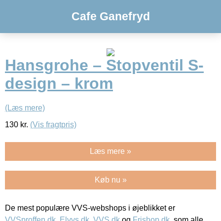
Cafe Ganefryd
Hansgrohe – Stopventil S-
design – krom
(Læs mere)
130
kr.
(Vis fragtpris)
Læs mere »
Køb nu »
De mest populære VVS-webshops i øjeblikket er
VVSproffen.dk
,
Elvvs.dk
,
VVS.dk
og
Frishop.dk
, som alle