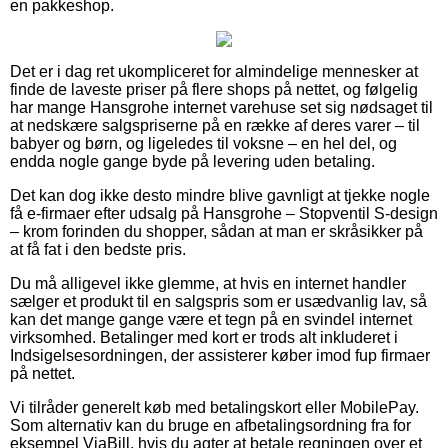
en pakkeshop.
Det er i dag ret ukompliceret for almindelige mennesker at
finde de laveste priser på flere shops på nettet, og følgelig
har mange Hansgrohe internet varehuse set sig nødsaget til
at nedskære salgspriserne på en række af deres varer – til
babyer og børn, og ligeledes til voksne – en hel del, og
endda nogle gange byde på levering uden betaling.
Det kan dog ikke desto mindre blive gavnligt at tjekke nogle
få e-firmaer efter udsalg på Hansgrohe – Stopventil S-design
– krom forinden du shopper, sådan at man er skråsikker på
at få fat i den bedste pris.
Du må alligevel ikke glemme, at hvis en internet handler
sælger et produkt til en salgspris som er usædvanlig lav, så
kan det mange gange være et tegn på en svindel internet
virksomhed. Betalinger med kort er trods alt inkluderet i
Indsigelsesordningen, der assisterer køber imod fup firmaer
på nettet.
Vi tilråder generelt køb med betalingskort eller MobilePay.
Som alternativ kan du bruge en afbetalingsordning fra for
eksempel ViaBill, hvis du agter at betale regningen over et