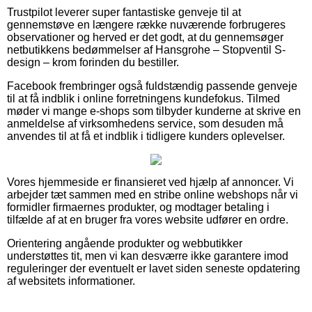
Trustpilot leverer super fantastiske genveje til at
gennemstøve en længere række nuværende forbrugeres
observationer og herved er det godt, at du gennemsøger
netbutikkens bedømmelser af Hansgrohe – Stopventil S-
design – krom forinden du bestiller.
Facebook frembringer også fuldstændig passende genveje
til at få indblik i online forretningens kundefokus. Tilmed
møder vi mange e-shops som tilbyder kunderne at skrive en
anmeldelse af virksomhedens service, som desuden må
anvendes til at få et indblik i tidligere kunders oplevelser.
Vores hjemmeside er finansieret ved hjælp af annoncer. Vi
arbejder tæt sammen med en stribe online webshops når vi
formidler firmaernes produkter, og modtager betaling i
tilfælde af at en bruger fra vores website udfører en ordre.
Orientering angående produkter og webbutikker
understøttes tit, men vi kan desværre ikke garantere imod
reguleringer der eventuelt er lavet siden seneste opdatering
af websitets informationer.