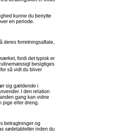
ulighed kunne du benytte
over en periode.
 deres forretningsaftale,
rket, fordi det typisk er
 rutinemæssigt besigtiges
or så vidt du bliver
gør sig gældende i
nvender. I den relation
n anden gang kan vidne
 pige eller dreng.
es betragtninger og
s sødetabletter inden du