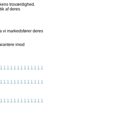
kkens troværdighed.
ik af deres
da vi markedsfører deres
arantere imod
1
1
1
1
1
1
1
1
1
1
1
1
1
1
1
1
1
1
1
1
1
1
1
1
1
1
1
1
1
1
1
1
1
1
1
1
1
1
1