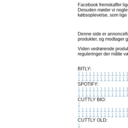
Facebook fremskaffer lig
Desuden møder vi nogle on
købsoplevelse, som lige s
Denne side er annoncefin
produkter, og modtager go
Viden vedrørende produkt
reguleringer der måtte væ
BITLY:
1
1
1
1
1
1
1
1
1
1
1
1
1
1
1
1
1
1
1
1
1
1
1
1
1
1
SPOTIFY:
1
1
1
1
1
1
1
1
1
1
1
1
1
1
1
1
1
1
1
1
1
1
1
1
1
1
CUTTLY BIO:
1
1
1
1
1
1
1
1
1
1
1
1
1
1
1
1
1
1
1
1
1
1
1
1
1
1
1
CUTTLY OLD:
1