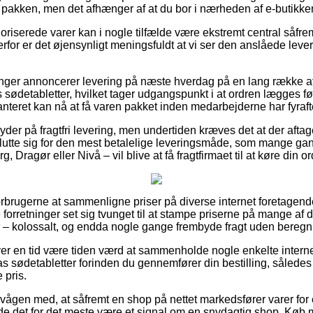
r pakken, men det afhænger af at du bor i nærheden af e-butikken
iserede varer kan i nogle tilfælde være ekstremt central såfrem
erfor er det øjensynligt meningsfuldt at vi ser den anslåede lev
tninger annoncerer levering på næste hverdag på en lang række 
ødetabletter, hvilket tager udgangspunkt i at ordren lægges før
anteret kan nå at få varen pakket inden medarbejderne har fyraft
er på fragtfri levering, men undertiden kræves det at der aftage
tte sig for den mest betalelige leveringsmåde, som mange g
g, Dragør eller Nivå – vil blive at få fragtfirmaet til at køre din o
 forbrugerne at sammenligne priser på diverse internet foretagen
forretninger set sig tvunget til at stampe priserne på mange af de
er – kolossalt, og endda nogle gange frembyde fragt uden beregn
ver en tid være tiden værd at sammenholde nogle enkelte internet
sødetabletter forinden du gennemfører din bestilling, således at
 pris.
vågen med, at såfremt en shop på nettet markedsfører varer for 
e det for det meste være et signal om en snydagtig shop. Køb m