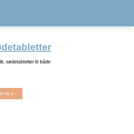
detabletter
. sødetabletter til både
b nu »