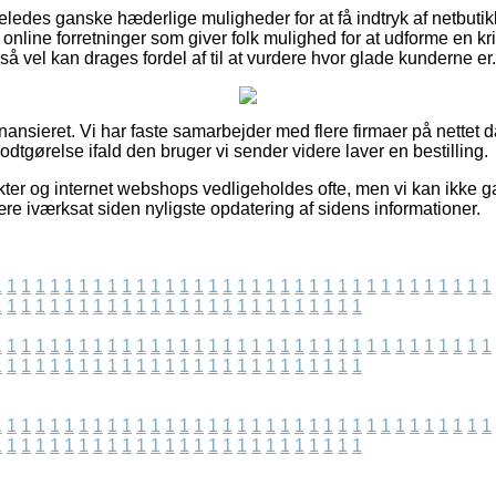
eledes ganske hæderlige muligheder for at få indtryk af netbuti
line forretninger som giver folk mulighed for at udforme en krit
å vel kan drages fordel af til at vurdere hvor glade kunderne er.
ansieret. Vi har faste samarbejder med flere firmaer på nettet 
dtgørelse ifald den bruger vi sender videre laver en bestilling.
er og internet webshops vedligeholdes ofte, men vi kan ikke g
re iværksat siden nyligste opdatering af sidens informationer.
1
1
1
1
1
1
1
1
1
1
1
1
1
1
1
1
1
1
1
1
1
1
1
1
1
1
1
1
1
1
1
1
1
1
1
1
1
1
1
1
1
1
1
1
1
1
1
1
1
1
1
1
1
1
1
1
1
1
1
1
1
1
1
1
1
1
1
1
1
1
1
1
1
1
1
1
1
1
1
1
1
1
1
1
1
1
1
1
1
1
1
1
1
1
1
1
1
1
1
1
1
1
1
1
1
1
1
1
1
1
1
1
1
1
1
1
1
1
1
1
1
1
1
1
1
1
1
1
1
1
1
1
1
1
1
1
1
1
1
1
1
1
1
1
1
1
1
1
1
1
1
1
1
1
1
1
1
1
1
1
1
1
1
1
1
1
1
1
1
1
1
1
1
1
1
1
1
1
1
1
1
1
1