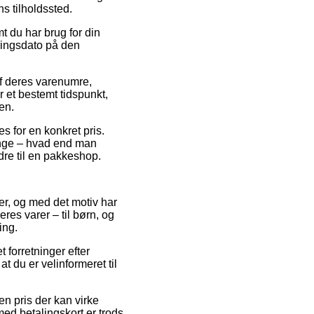
s tilholdssted.
t du har brug for din
eringsdato på den
af deres varenumre,
 et bestemt tidspunkt,
en.
s for en konkret pris.
ange – hvad end man
rdre til en pakkeshop.
der, og med det motiv har
res varer – til børn, og
ing.
 forretninger efter
 du er velinformeret til
en pris der kan virke
ed betalingskort er trods