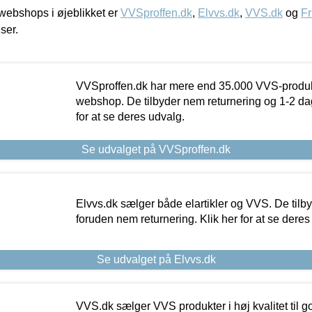
ebshops i øjeblikket er
VVSproffen.dk
,
Elvvs.dk
,
VVS.dk
og
Fr
iser.
VVSproffen.dk har mere end 35.000 VVS-produk
webshop. De tilbyder nem returnering og 1-2 dag
for at se deres udvalg.
Se udvalget på VVSproffen.dk
Elvvs.dk sælger både elartikler og VVS. De tilb
foruden nem returnering. Klik her for at se deres
Se udvalget på Elvvs.dk
VVS.dk sælger VVS produkter i høj kvalitet til go