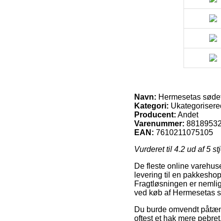
Navn:
Hermesetas sødet
Kategori:
Ukategorisere
Producent:
Andet
Varenummer:
8818953
EAN:
7610211075105
Vurderet til
4.2
ud af 5 st
De fleste online varehus
levering til en pakkeshop,
Fragtløsningen er nemlig
ved køb af Hermesetas sø
Du burde omvendt påtænke
oftest et hak mere pebre