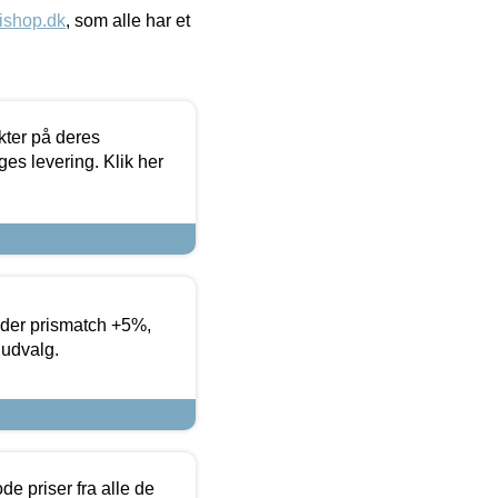
ishop.dk
, som alle har et
ter på deres
es levering. Klik her
yder prismatch +5%,
 udvalg.
de priser fra alle de