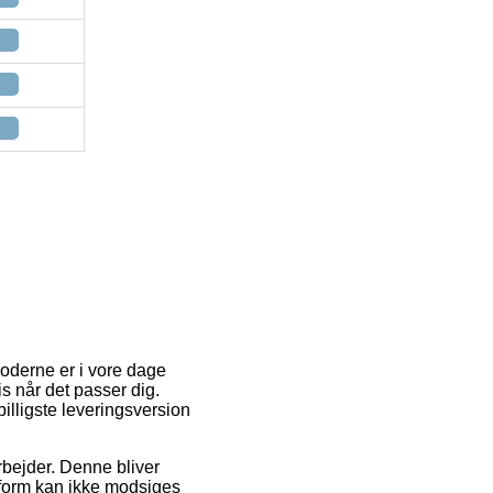
moderne er i vore dage
cis når det passer dig.
lligste leveringsversion
rbejder. Denne bliver
gsform kan ikke modsiges