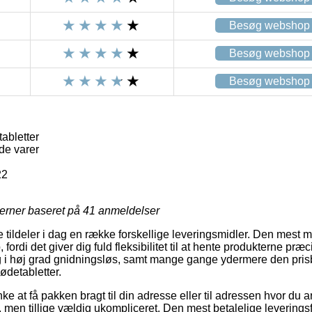
Besøg webshop
Besøg webshop
Besøg webshop
abletter
de varer
22
jerner baseret på
41
anmeldelser
e tildeler i dag en række forskellige leveringsmidler. Den mest 
 fordi det giver dig fuld fleksibilitet til at hente produkterne præ
 i høj grad gnidningsløs, samt mange gange ydermere den prisbi
detabletter.
 at få pakken bragt til din adresse eller til adressen hvor du a
t, men tillige vældig ukompliceret. Den mest betalelige leverin