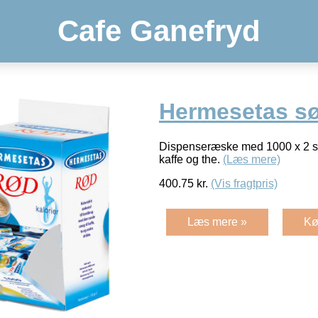
Cafe Ganefryd
Hermesetas sø
Dispenseræske med 1000 x 2 stk
kaffe og the.
(Læs mere)
400.75
kr.
(Vis fragtpris)
Læs mere »
Kø