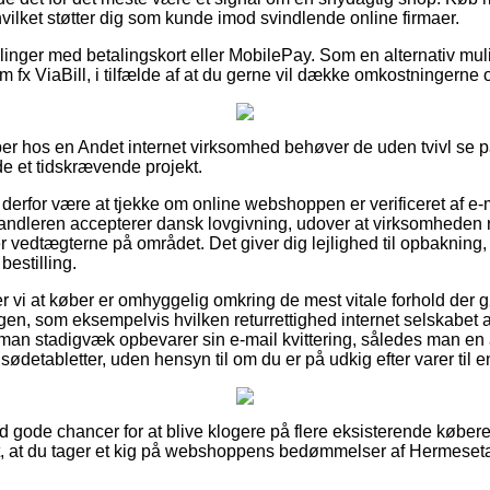
, hvilket støtter dig som kunde imod svindlende online firmaer.
illinger med betalingskort eller MobilePay. Som en alternativ m
 fx ViaBill, i tilfælde af at du gerne vil dække omkostningerne 
er hos en Andet internet virksomhed behøver de uden tvivl se på
de et tidskrævende projekt.
erfor være at tjekke om online webshoppen er verificeret af e-mæ
rhandleren accepterer dansk lovgivning, udover at virksomheden
r vedtægterne på området. Det giver dig lejlighed til opbakning, f
bestilling.
 vi at køber er omhyggelig omkring de mest vitale forhold der 
gen, som eksempelvis hvilken returrettighed internet selskabet a
at man stadigvæk opbevarer sin e-mail kvittering, således man e
detabletter, uden hensyn til om du er på udkig efter varer til en
tid gode chancer for at blive klogere på flere eksisterende køber
t, at du tager et kig på webshoppens bedømmelser af Hermeseta