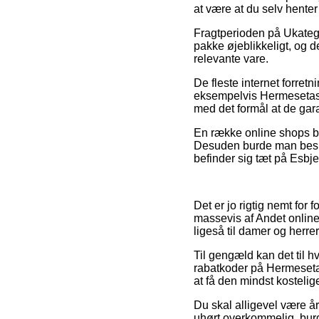
at være at du selv hente
Fragtperioden på Ukategor
pakke øjeblikkeligt, og d
relevante vare.
De fleste internet forre
eksempelvis Hermesetas s
med det formål at de gar
En række online shops byd
Desuden burde man beslu
befinder sig tæt på Esbjer
Det er jo rigtig nemt for
massevis af Andet online 
ligeså til damer og herr
Til gengæld kan det til h
rabatkoder på Hermesetas 
at få den mindst kostelige
Du skal alligevel være år
uhørt overkommelig, burd