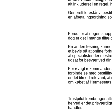
alt inkluderet i en regel
Generelt foreslår vi best
en afbetalingsordning som
Forud for at nogen shopp
dog er det i mange tilfæl
En anden løsning kunne d
et bevis på at online fo
af specialister der mestre
udsat for besvær ved din 
For øvrigt rekommanderer
forbindelse med bestillin
er det tilmed relevant, 
om købet af Hermesetas sø
Trustpilot frembringer al
herved er det prisværdig
handler.