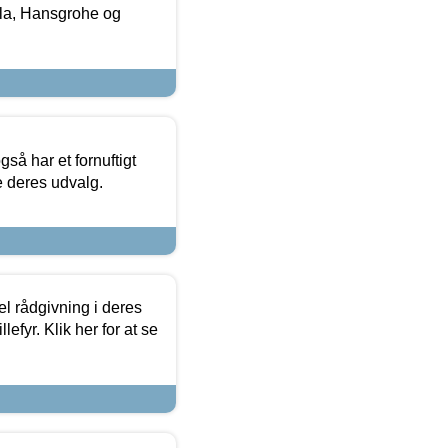
la, Hansgrohe og
så har et fornuftigt
se deres udvalg.
el rådgivning i deres
efyr. Klik her for at se