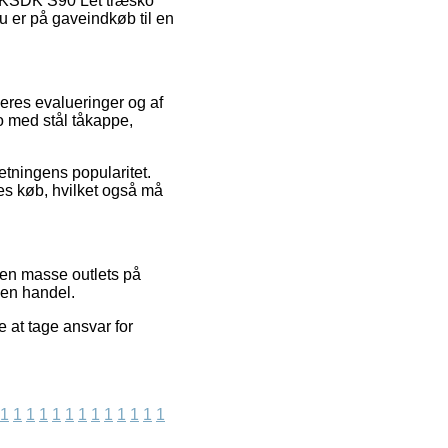
 HKSDK S90 Let træsko
 er på gaveindkøb til en
eres evalueringer og af
o med stål tåkappe,
retningens popularitet.
s køb, hvilket også må
 en masse outlets på
 en handel.
e at tage ansvar for
1
1
1
1
1
1
1
1
1
1
1
1
1