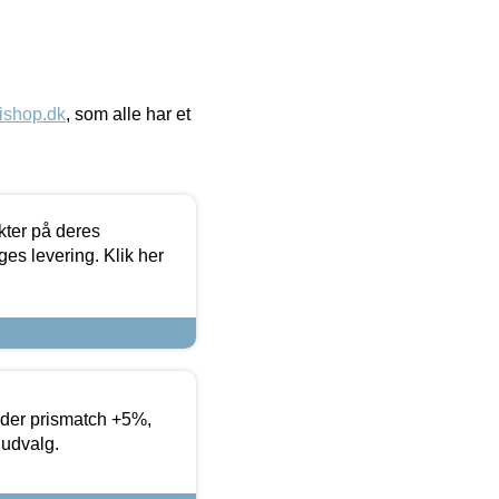
ishop.dk
, som alle har et
ter på deres
es levering. Klik her
yder prismatch +5%,
 udvalg.