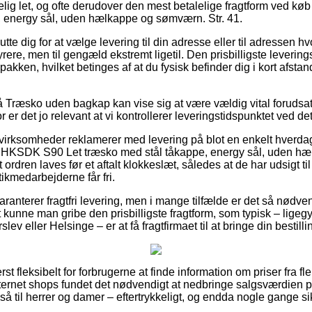
kelig let, og ofte derudover den mest betalelige fragtform ved 
, energy sål, uden hælkappe og sømværn. Str. 41.
utte dig for at vælge levering til din adresse eller til adressen h
yrere, men til gengæld ekstremt ligetil. Den prisbilligste levering
pakken, hvilket betinges af at du fysisk befinder dig i kort afstan
Træsko uden bagkap kan vise sig at være vældig vital forudsat
er det jo relevant at vi kontrollerer leveringstidspunktet ved det
irksomheder reklamerer med levering på blot en enkelt hverda
HKSDK S90 Let træsko med stål tåkappe, energy sål, uden hæ
ordren laves før et aftalt klokkeslæt, således at de har udsigt ti
stikmedarbejderne får fri.
aranterer fragtfri levering, men i mange tilfælde er det så nødven
igt kunne man gribe den prisbilligste fragtform, som typisk – lige
lev eller Helsinge – er at få fragtfirmaet til at bringe din bestilli
st fleksibelt for forbrugerne at finde information om priser fra fl
ernet shops fundet det nødvendigt at nedbringe salgsværdien på
så til herrer og damer – eftertrykkeligt, og endda nogle gange s