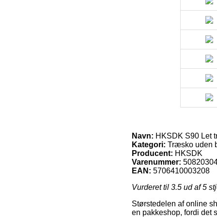
Navn:
HKSDK S90 Let træ
Kategori:
Træsko uden 
Producent:
HKSDK
Varenummer:
5082030
EAN:
5706410003208
Vurderet til
3.5
ud af 5 st
Størstedelen af online sho
en pakkeshop, fordi det så