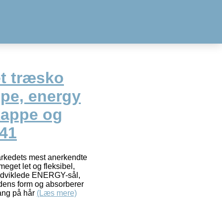
t træsko
ppe, energy
kappe og
 41
rkedets mest anerkendte
eget let og fleksibel,
udviklede ENERGY-sål,
odens form og absorberer
gang på hår
(Læs mere)