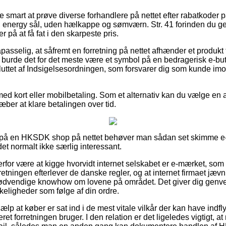
ive smart at prøve diverse forhandlere på nettet efter rabatkod
, energy sål, uden hælkappe og sømværn. Str. 41 forinden du g
r på at få fat i den skarpeste pris.
sselig, at såfremt en forretning på nettet afhænder et produkt t
så burde det for det meste være et symbol på en bedragerisk e-b
luttet af Indsigelsesordningen, som forsvarer dig som kunde im
 med kort eller mobilbetaling. Som et alternativ kan du vælge en
træber at klare betalingen over tid.
ler på en HKSDK shop på nettet behøver man sådan set skimme e
det normalt ikke særlig interessant.
erfor være at kigge hvorvidt internet selskabet er e-mærket, so
retningen efterlever de danske regler, og at internet firmaet jævn
ødvendige knowhow om lovene på området. Det giver dig genvej
keligheder som følge af din ordre.
jælp at køber er sat ind i de mest vitale vilkår der kan have indf
et forretningen bruger. I den relation er det ligeledes vigtigt, at 