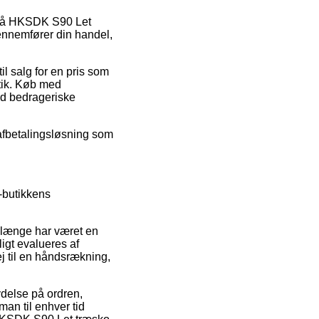
er på HKSDK S90 Let
ennemfører din handel,
il salg for en pris som
utik. Køb med
od bedrageriske
 afbetalingsløsning som
-butikkens
m længe har været en
ligt evalueres af
 til en håndsrækning,
lydelse på ordren,
man til enhver tid