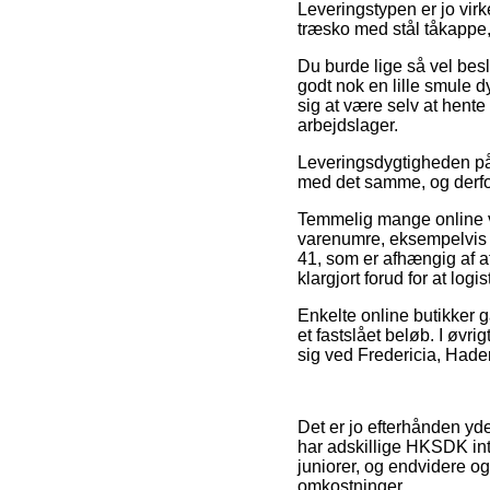
Leveringstypen er jo vir
træsko med stål tåkappe
Du burde lige så vel besl
godt nok en lille smule d
sig at være selv at hente 
arbejdslager.
Leveringsdygtigheden på 
med det samme, og derfor 
Temmelig mange online v
varenumre, eksempelvis 
41, som er afhængig af at 
klargjort forud for at logi
Enkelte online butikker g
et fastslået beløb. I øvr
sig ved Fredericia, Haders
Det er jo efterhånden yder
har adskillige HKSDK int
juniorer, og endvidere og
omkostninger.