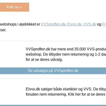
Køb nu »
ebshops i øjeblikket er
VVSproffen.dk
,
Elvvs.dk
,
VVS.dk
og
Fr
iser.
VVSproffen.dk har mere end 35.000 VVS-produk
webshop. De tilbyder nem returnering og 1-2 dag
for at se deres udvalg.
Se udvalget på VVSproffen.dk
Elvvs.dk sælger både elartikler og VVS. De tilb
foruden nem returnering. Klik her for at se deres