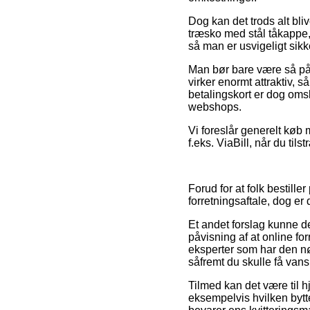
Dog kan det trods alt bl
træsko med stål tåkappe
så man er usvigeligt sikke
Man bør bare være så påpa
virker enormt attraktiv, 
betalingskort er dog oms
webshops.
Vi foreslår generelt køb
f.eks. ViaBill, når du tils
Forud for at folk bestil
forretningsaftale, dog er 
Et andet forslag kunne d
påvisning af at online for
eksperter som har den n
såfremt du skulle få vans
Tilmed kan det være til h
eksempelvis hvilken bytter