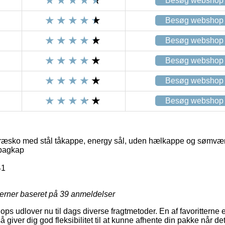
Besøg webshop
Besøg webshop
Besøg webshop
Besøg webshop
Besøg webshop
Besøg webshop
sko med stål tåkappe, energy sål, uden hælkappe og sømværn
bagkap
41
jerner baseret på
39
anmeldelser
ps udlover nu til dags diverse fragtmetoder. En af favoritterne er 
 giver dig god fleksibilitet til at kunne afhente din pakke når de