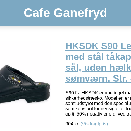
Cafe Ganefryd
HKSDK S90 Le
med stål tåka
sål, uden hæl
sømværn. Str.
S90 fra HKSDK er ubetinget ma
sikkerhedstræsko. Modellen er m
samt udstyret med den special
som konstant former sig efter f
op til 50% negativ energi ved 
904
kr.
(Vis fragtpris)