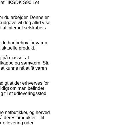
køb af HKSDK S90 Let
vor du arbejder. Denne er
sudgave vil dog altid vise
d af internet selskabets
 du har behov for varen
 aktuelle produkt.
g på masser af
lkappe og sømværn. Str.
l at kunne nå at få varen
digt at der erhverves for
gyldigt om man befinder
ng til et udleveringssted.
ere netbutikker, og herved
 deres produkter – til
ikre levering uden