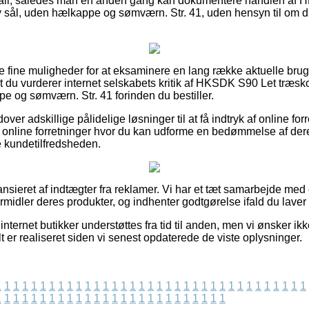
mail, således man en anden gang kan dokumentere handlen af
 sål, uden hælkappe og sømværn. Str. 41, uden hensyn til om du
se fine muligheder for at eksaminere en lang række aktuelle brug
at du vurderer internet selskabets kritik af HKSDK S90 Let træsk
e og sømværn. Str. 41 forinden du bestiller.
er adskillige pålidelige løsninger til at få indtryk af online for
online forretninger hvor du kan udforme en bedømmelse af dere
 kundetilfredsheden.
nsieret af indtægter fra reklamer. Vi har et tæt samarbejde med
ormidler deres produkter, og indhenter godtgørelse ifald du laver
nternet butikker understøttes fra tid til anden, men vi ønsker ikk
lt er realiseret siden vi senest opdaterede de viste oplysninger.
1
1
1
1
1
1
1
1
1
1
1
1
1
1
1
1
1
1
1
1
1
1
1
1
1
1
1
1
1
1
1
1
1
1
1
1
1
1
1
1
1
1
1
1
1
1
1
1
1
1
1
1
1
1
1
1
1
1
1
1
1