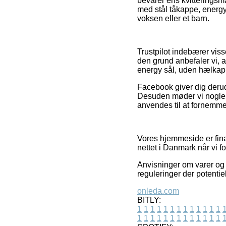
bevarer ens kvitterings
med stål tåkappe, energy
voksen eller et barn.
Trustpilot indebærer vis
den grund anbefaler vi, 
energy sål, uden hælkapp
Facebook giver dig derudov
Desuden møder vi nogle 
anvendes til at fornemme
Vores hjemmeside er fina
nettet i Danmark når vi f
Anvisninger om varer og i
reguleringer der potentie
onleda.com
BITLY:
1
1
1
1
1
1
1
1
1
1
1
1
1
1
1
1
1
1
1
1
1
1
1
1
1
1