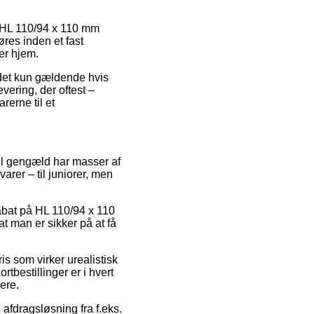
s HL 110/94 x 110 mm
res inden et fast
ger hjem.
 det kun gældende hvis
vering, der oftest –
rerne til et
til gengæld har masser af
arer – til juniorer, men
rabat på HL 110/94 x 110
 man er sikker på at få
is som virker urealistisk
tbestillinger er i hvert
ere.
afdragsløsning fra f.eks.