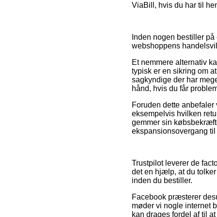
ViaBill, hvis du har til he
Inden nogen bestiller på
webshoppens handelsvilkå
Et nemmere alternativ k
typisk er en sikring om at
sagkyndige der har mege
hånd, hvis du får problem
Foruden dette anbefaler 
eksempelvis hvilken retur
gemmer sin købsbekræfte
ekspansionsovergang til 
Trustpilot leverer de fac
det en hjælp, at du tolk
inden du bestiller.
Facebook præsterer desud
møder vi nogle internet 
kan drages fordel af til at