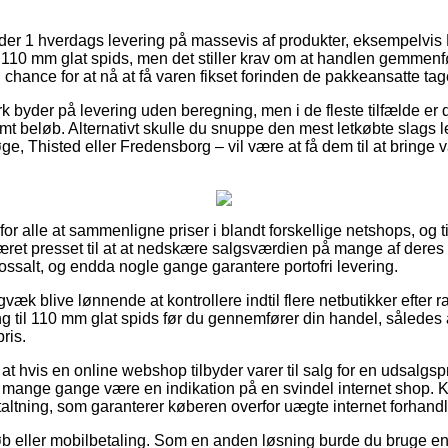
yder 1 hverdags levering på massevis af produkter, eksempelvi
110 mm glat spids, men det stiller krav om at handlen gemmenfø
n chance for at nå at få varen fikset forinden de pakkeansatte ta
k byder på levering uden beregning, men i de fleste tilfælde er
t beløb. Alternativt skulle du snuppe den mest letkøbte slags le
, Thisted eller Fredensborg – vil være at få dem til at bringe va
or alle at sammenligne priser i blandt forskellige netshops, og 
æret presset til at at nedskære salgsværdien på mange af deres v
lossalt, og endda nogle gange garantere portofri levering.
gvæk blive lønnende at kontrollere indtil flere netbutikker efter 
il 110 mm glat spids før du gennemfører din handel, således at
ris.
at hvis en online webshop tilbyder varer til salg for en udsalgspr
 mange gange være en indikation på en svindel internet shop. Kor
staltning, som garanterer køberen overfor uægte internet forhandl
køb eller mobilbetaling. Som en anden løsning burde du bruge en 