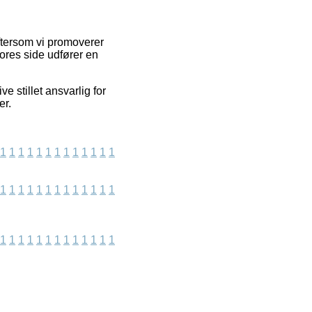
eftersom vi promoverer
ores side udfører en
e stillet ansvarlig for
er.
1
1
1
1
1
1
1
1
1
1
1
1
1
1
1
1
1
1
1
1
1
1
1
1
1
1
1
1
1
1
1
1
1
1
1
1
1
1
1