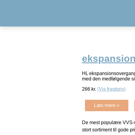
ekspansion
HL ekspansionsovergange 
med den medfølgende sil
266
kr.
(Vis fragtpris)
Læs mere »
De mest populære VVS-w
stort sortiment til gode pr