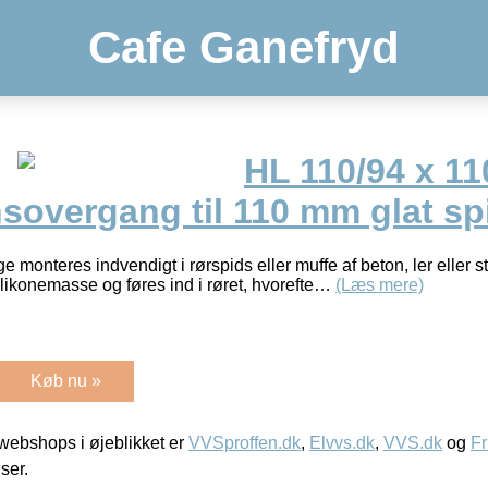
Cafe Ganefryd
HL 110/94 x 1
sovergang til 110 mm glat sp
monteres indvendigt i rørspids eller muffe af beton, ler eller
ikonemasse og føres ind i røret, hvorefte…
(Læs mere)
Køb nu »
ebshops i øjeblikket er
VVSproffen.dk
,
Elvvs.dk
,
VVS.dk
og
Fr
iser.