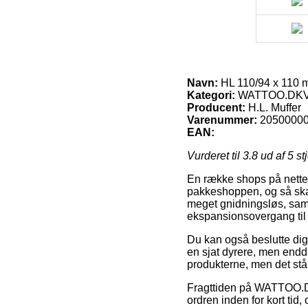
Navn:
HL 110/94 x 110 m
Kategori:
WATTOO.DKVVSA
Producent:
H.L. Muffer
Varenummer:
2050000
EAN:
Vurderet til
3.8
ud af 5 st
En række shops på nettet 
pakkeshoppen, og så skal 
meget gnidningsløs, samt
ekspansionsovergang til
Du kan også beslutte dig f
en sjat dyrere, men endda
produkterne, men det stå
Fragttiden på WATTOO.DK
ordren inden for kort tid