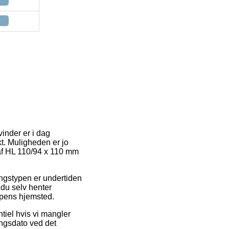
vinder er i dag
kt. Muligheden er jo
 af HL 110/94 x 110 mm
eringstypen er undertiden
 du selv henter
ppens hjemsted.
iel hvis vi mangler
ringsdato ved det