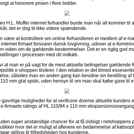
nsigt at honorere prisen i flere bidder.
 en H.L. Muffer internet forhandler burde man når alt kommer til
r, det er dog tit ikke videre spændende.
an være at kontrollere om online forhandleren er medlem af e-
 internet firmaet forsvarer dansk lovgivning, udover at e-forretnin
n viden om de gældende bestemmelser. Det er en rigtig god mu
stillinger i processen med dit indkøb.
vi at man er på vagt for de mest aktuelle betingelser gældende 
politik e-shoppen tilsikrer. I den relation er det tilmed essesent
lse, således man en anden gang kan bevidne sin bestilling af
110 mm glat spids, uden hensyn til om man skal købe gave til e
to gavnlige muligheder for at verificere diverse aktuelle kunders 
er e-firmaets ratings af HL 110/94 x 110 mm ekspansionsovergang
en super anstændige chancer for at få indsigt i netshoppens p
butikker hvor det er muligt at aflevere en bedømmelse af købsopl
 tage stilling til tilfredsheden hos kunderne.