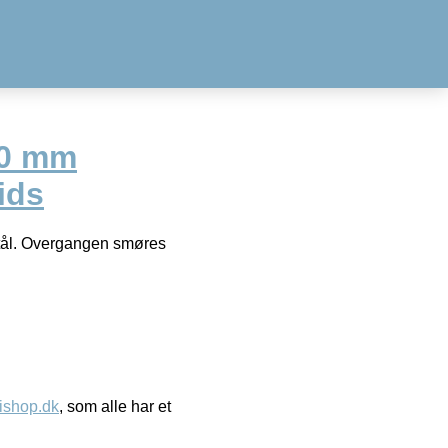
10 mm
ids
 stål. Overgangen smøres
ishop.dk
, som alle har et