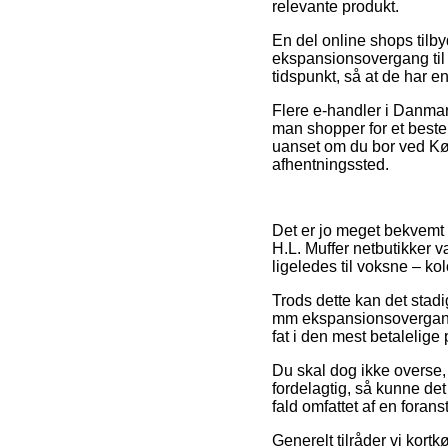
relevante produkt.
En del online shops tilb
ekspansionsovergang til 
tidspunkt, så at de har e
Flere e-handler i Danmar
man shopper for et bestem
uanset om du bor ved Køge
afhentningssted.
Det er jo meget bekvemt f
H.L. Muffer netbutikker v
ligeledes til voksne – ko
Trods dette kan det stadi
mm ekspansionsovergang t
fat i den mest betalelige p
Du skal dog ikke overse, 
fordelagtig, så kunne det
fald omfattet af en foran
Generelt tilråder vi kort