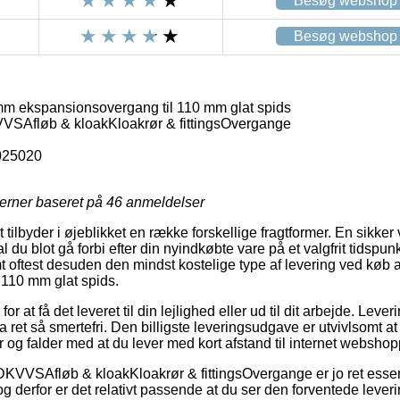
Besøg webshop
Besøg webshop
m ekspansionsovergang til 110 mm glat spids
fløb & kloakKloakrør & fittingsOvergange
025020
jerner baseret på
46
anmeldelser
tilbyder i øjeblikket en række forskellige fragtformer. En sikker 
du blot gå forbi efter din nyindkøbte vare på et valgfrit tidspun
 oftest desuden den mindst kostelige type af levering ved køb
 110 mm glat spids.
or at få det leveret til din lejlighed eller ud til dit arbejde. Lev
 ret så smertefri. Den billigste leveringsudgave er utvivlsomt at
r og falder med at du lever med kort afstand til internet websho
VVSAfløb & kloakKloakrør & fittingsOvergange er jo ret essent
, og derfor er det relativt passende at du ser den forventede leve