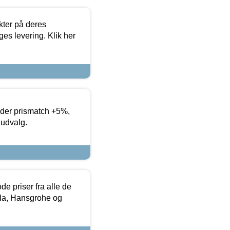
ter på deres
es levering. Klik her
yder prismatch +5%,
 udvalg.
de priser fra alle de
la, Hansgrohe og