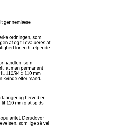
 alt gennemlæse
mærke ordningen, som
gen af og til evalueres af
lighed for en hjælpende
for handlen, som
ielt, at man permanent
 HL 110/94 x 110 mm
n kvinde eller mand.
erfaringer og herved er
 til 110 mm glat spids
opularitet. Derudover
evelsen, som lige så vel