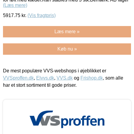
(Læs mere)
5917.75
kr.
(Vis fragtpris)
Læs mere »
Køb nu »
De mest populære VVS-webshops i øjeblikket er
VVSproffen.dk
,
Elvvs.dk
,
VVS.dk
og
Frishop.dk
, som alle
har et stort sortiment til gode priser.