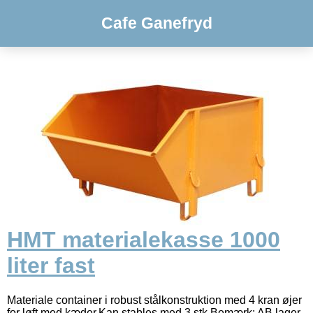
Cafe Ganefryd
HMT materialekasse 1000
liter fast
Materiale container i robust stålkonstruktion med 4 kran øjer
for løft med kæder.Kan stables med 3 stk.Bemærk: AB lager