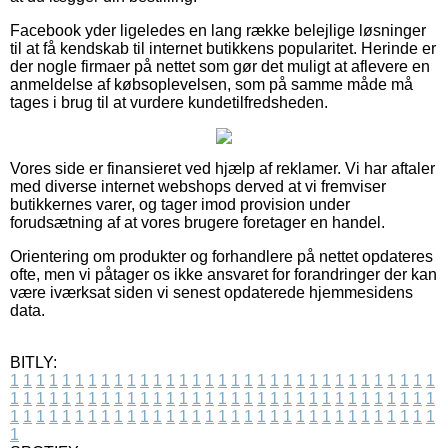
Facebook yder ligeledes en lang række belejlige løsninger
til at få kendskab til internet butikkens popularitet. Herinde er
der nogle firmaer på nettet som gør det muligt at aflevere en
anmeldelse af købsoplevelsen, som på samme måde må
tages i brug til at vurdere kundetilfredsheden.
Vores side er finansieret ved hjælp af reklamer. Vi har aftaler
med diverse internet webshops derved at vi fremviser
butikkernes varer, og tager imod provision under
forudsætning af at vores brugere foretager en handel.
Orientering om produkter og forhandlere på nettet opdateres
ofte, men vi påtager os ikke ansvaret for forandringer der kan
være iværksat siden vi senest opdaterede hjemmesidens
data.
BITLY:
1
1
1
1
1
1
1
1
1
1
1
1
1
1
1
1
1
1
1
1
1
1
1
1
1
1
1
1
1
1
1
1
1
1
1
1
1
1
1
1
1
1
1
1
1
1
1
1
1
1
1
1
1
1
1
1
1
1
1
1
1
1
1
1
1
1
1
1
1
1
1
1
1
1
1
1
1
1
1
1
1
1
1
1
1
1
1
1
1
1
1
1
1
1
1
1
1
1
1
1