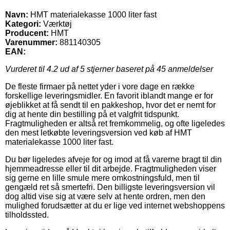
Navn:
HMT materialekasse 1000 liter fast
Kategori:
Værktøj
Producent:
HMT
Varenummer:
881140305
EAN:
Vurderet til
4.2
ud af 5 stjerner baseret på
45
anmeldelser
De fleste firmaer på nettet yder i vore dage en række
forskellige leveringsmidler. En favorit iblandt mange er for
øjeblikket at få sendt til en pakkeshop, hvor det er nemt for
dig at hente din bestilling på et valgfrit tidspunkt.
Fragtmuligheden er altså ret fremkommelig, og ofte ligeledes
den mest letkøbte leveringsversion ved køb af HMT
materialekasse 1000 liter fast.
Du bør ligeledes afveje for og imod at få varerne bragt til din
hjemmeadresse eller til dit arbejde. Fragtmuligheden viser
sig gerne en lille smule mere omkostningsfuld, men til
gengæld ret så smertefri. Den billigste leveringsversion vil
dog altid vise sig at være selv at hente ordren, men den
mulighed forudsætter at du er lige ved internet webshoppens
tilholdssted.