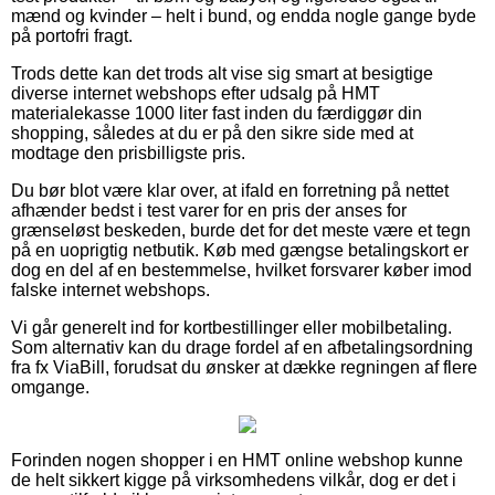
mænd og kvinder – helt i bund, og endda nogle gange byde
på portofri fragt.
Trods dette kan det trods alt vise sig smart at besigtige
diverse internet webshops efter udsalg på HMT
materialekasse 1000 liter fast inden du færdiggør din
shopping, således at du er på den sikre side med at
modtage den prisbilligste pris.
Du bør blot være klar over, at ifald en forretning på nettet
afhænder bedst i test varer for en pris der anses for
grænseløst beskeden, burde det for det meste være et tegn
på en uoprigtig netbutik. Køb med gængse betalingskort er
dog en del af en bestemmelse, hvilket forsvarer køber imod
falske internet webshops.
Vi går generelt ind for kortbestillinger eller mobilbetaling.
Som alternativ kan du drage fordel af en afbetalingsordning
fra fx ViaBill, forudsat du ønsker at dække regningen af flere
omgange.
Forinden nogen shopper i en HMT online webshop kunne
de helt sikkert kigge på virksomhedens vilkår, dog er det i