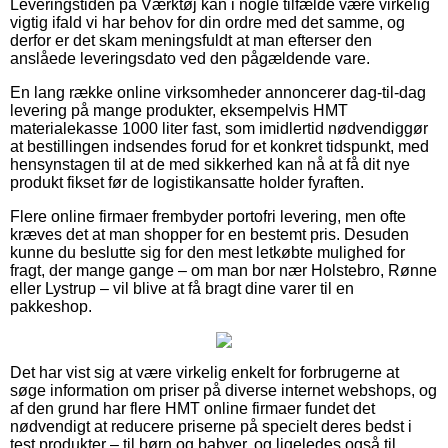
Leveringstiden på Værktøj kan i nogle tilfælde være virkelig
vigtig ifald vi har behov for din ordre med det samme, og
derfor er det skam meningsfuldt at man efterser den
anslåede leveringsdato ved den pågældende vare.
En lang række online virksomheder annoncerer dag-til-dag
levering på mange produkter, eksempelvis HMT
materialekasse 1000 liter fast, som imidlertid nødvendiggør
at bestillingen indsendes forud for et konkret tidspunkt, med
hensynstagen til at de med sikkerhed kan nå at få dit nye
produkt fikset før de logistikansatte holder fyraften.
Flere online firmaer frembyder portofri levering, men ofte
kræves det at man shopper for en bestemt pris. Desuden
kunne du beslutte sig for den mest letkøbte mulighed for
fragt, der mange gange – om man bor nær Holstebro, Rønne
eller Lystrup – vil blive at få bragt dine varer til en
pakkeshop.
Det har vist sig at være virkelig enkelt for forbrugerne at
søge information om priser på diverse internet webshops, og
af den grund har flere HMT online firmaer fundet det
nødvendigt at reducere priserne på specielt deres bedst i
test produkter – til børn og babyer, og ligeledes også til