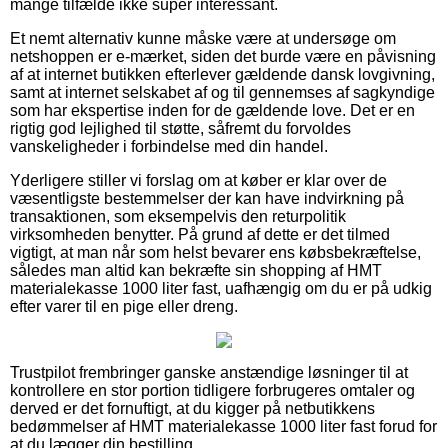
mange tilfælde ikke super interessant.
Et nemt alternativ kunne måske være at undersøge om
netshoppen er e-mærket, siden det burde være en påvisning
af at internet butikken efterlever gældende dansk lovgivning,
samt at internet selskabet af og til gennemses af sagkyndige
som har ekspertise inden for de gældende love. Det er en
rigtig god lejlighed til støtte, såfremt du forvoldes
vanskeligheder i forbindelse med din handel.
Yderligere stiller vi forslag om at køber er klar over de
væsentligste bestemmelser der kan have indvirkning på
transaktionen, som eksempelvis den returpolitik
virksomheden benytter. På grund af dette er det tilmed
vigtigt, at man når som helst bevarer ens købsbekræftelse,
således man altid kan bekræfte sin shopping af HMT
materialekasse 1000 liter fast, uafhængig om du er på udkig
efter varer til en pige eller dreng.
Trustpilot frembringer ganske anstændige løsninger til at
kontrollere en stor portion tidligere forbrugeres omtaler og
derved er det fornuftigt, at du kigger på netbutikkens
bedømmelser af HMT materialekasse 1000 liter fast forud for
at du lægger din bestilling.