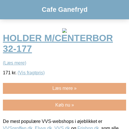
Cafe Ganefryd
HOLDER M/CENTERBOR
32-177
(Læs mere)
171
kr.
(Vis fragtpris)
Læs mere »
Køb nu »
De mest populære VVS-webshops i øjeblikket er
VVSproffen.dk
,
Elvvs.dk
,
VVS.dk
og
Frishop.dk
, som alle