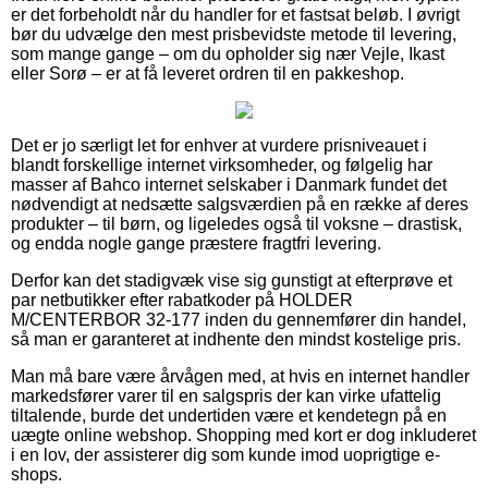
er det forbeholdt når du handler for et fastsat beløb. I øvrigt
bør du udvælge den mest prisbevidste metode til levering,
som mange gange – om du opholder sig nær Vejle, Ikast
eller Sorø – er at få leveret ordren til en pakkeshop.
Det er jo særligt let for enhver at vurdere prisniveauet i
blandt forskellige internet virksomheder, og følgelig har
masser af Bahco internet selskaber i Danmark fundet det
nødvendigt at nedsætte salgsværdien på en række af deres
produkter – til børn, og ligeledes også til voksne – drastisk,
og endda nogle gange præstere fragtfri levering.
Derfor kan det stadigvæk vise sig gunstigt at efterprøve et
par netbutikker efter rabatkoder på HOLDER
M/CENTERBOR 32-177 inden du gennemfører din handel,
så man er garanteret at indhente den mindst kostelige pris.
Man må bare være årvågen med, at hvis en internet handler
markedsfører varer til en salgspris der kan virke ufattelig
tiltalende, burde det undertiden være et kendetegn på en
uægte online webshop. Shopping med kort er dog inkluderet
i en lov, der assisterer dig som kunde imod uoprigtige e-
shops.