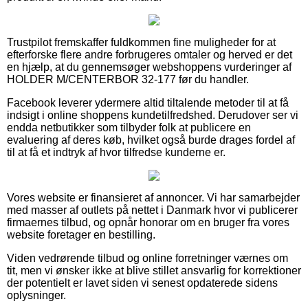
Trustpilot fremskaffer fuldkommen fine muligheder for at
efterforske flere andre forbrugeres omtaler og herved er det
en hjælp, at du gennemsøger webshoppens vurderinger af
HOLDER M/CENTERBOR 32-177 før du handler.
Facebook leverer ydermere altid tiltalende metoder til at få
indsigt i online shoppens kundetilfredshed. Derudover ser vi
endda netbutikker som tilbyder folk at publicere en
evaluering af deres køb, hvilket også burde drages fordel af
til at få et indtryk af hvor tilfredse kunderne er.
Vores website er finansieret af annoncer. Vi har samarbejder
med masser af outlets på nettet i Danmark hvor vi publicerer
firmaernes tilbud, og opnår honorar om en bruger fra vores
website foretager en bestilling.
Viden vedrørende tilbud og online forretninger værnes om
tit, men vi ønsker ikke at blive stillet ansvarlig for korrektioner
der potentielt er lavet siden vi senest opdaterede sidens
oplysninger.