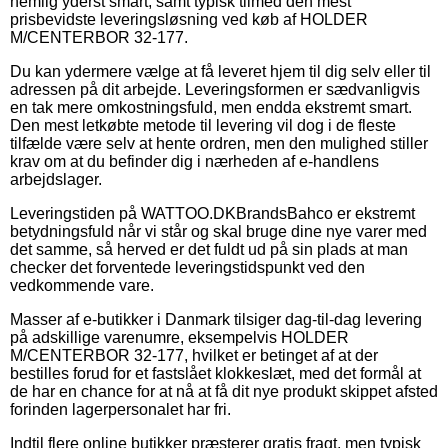
nemlig yderst smart, samt typisk tilmed den mest
prisbevidste leveringsløsning ved køb af HOLDER
M/CENTERBOR 32-177.
Du kan ydermere vælge at få leveret hjem til dig selv eller til
adressen på dit arbejde. Leveringsformen er sædvanligvis
en tak mere omkostningsfuld, men endda ekstremt smart.
Den mest letkøbte metode til levering vil dog i de fleste
tilfælde være selv at hente ordren, men den mulighed stiller
krav om at du befinder dig i nærheden af e-handlens
arbejdslager.
Leveringstiden på WATTOO.DKBrandsBahco er ekstremt
betydningsfuld når vi står og skal bruge dine nye varer med
det samme, så herved er det fuldt ud på sin plads at man
checker det forventede leveringstidspunkt ved den
vedkommende vare.
Masser af e-butikker i Danmark tilsiger dag-til-dag levering
på adskillige varenumre, eksempelvis HOLDER
M/CENTERBOR 32-177, hvilket er betinget af at der
bestilles forud for et fastslået klokkeslæt, med det formål at
de har en chance for at nå at få dit nye produkt skippet afsted
forinden lagerpersonalet har fri.
Indtil flere online butikker præsterer gratis fragt, men typisk