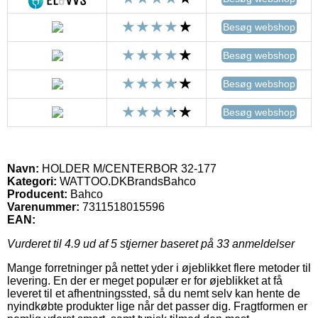
Besøg webshop
Besøg webshop
Besøg webshop
Besøg webshop
Navn:
HOLDER M/CENTERBOR 32-177
Kategori:
WATTOO.DKBrandsBahco
Producent:
Bahco
Varenummer:
7311518015596
EAN:
Vurderet til
4.9
ud af 5 stjerner baseret på
33
anmeldelser
Mange forretninger på nettet yder i øjeblikket flere metoder til
levering. En der er meget populær er for øjeblikket at få
leveret til et afhentningssted, så du nemt selv kan hente de
nyindkøbte produkter lige når det passer dig. Fragtformen er