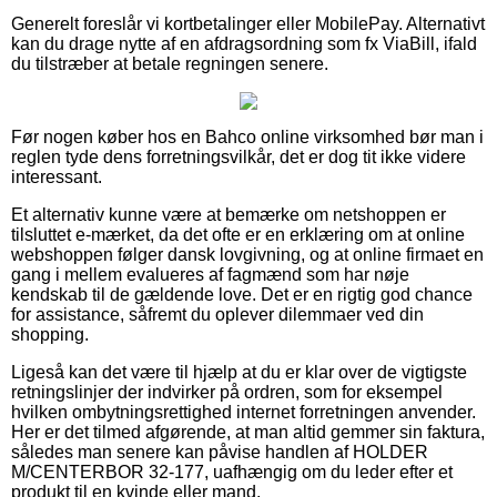
Generelt foreslår vi kortbetalinger eller MobilePay. Alternativt
kan du drage nytte af en afdragsordning som fx ViaBill, ifald
du tilstræber at betale regningen senere.
Før nogen køber hos en Bahco online virksomhed bør man i
reglen tyde dens forretningsvilkår, det er dog tit ikke videre
interessant.
Et alternativ kunne være at bemærke om netshoppen er
tilsluttet e-mærket, da det ofte er en erklæring om at online
webshoppen følger dansk lovgivning, og at online firmaet en
gang i mellem evalueres af fagmænd som har nøje
kendskab til de gældende love. Det er en rigtig god chance
for assistance, såfremt du oplever dilemmaer ved din
shopping.
Ligeså kan det være til hjælp at du er klar over de vigtigste
retningslinjer der indvirker på ordren, som for eksempel
hvilken ombytningsrettighed internet forretningen anvender.
Her er det tilmed afgørende, at man altid gemmer sin faktura,
således man senere kan påvise handlen af HOLDER
M/CENTERBOR 32-177, uafhængig om du leder efter et
produkt til en kvinde eller mand.