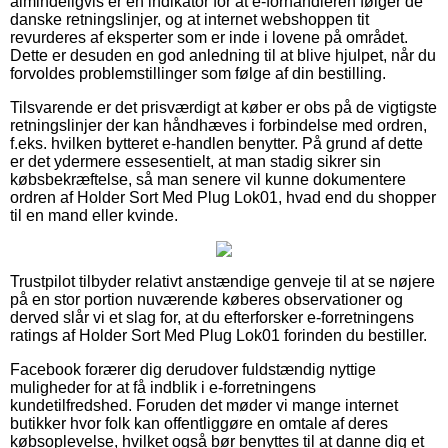
almindeligvis er en indikator for at e-forhandleren følger de
danske retningslinjer, og at internet webshoppen tit
revurderes af eksperter som er inde i lovene på området.
Dette er desuden en god anledning til at blive hjulpet, når du
forvoldes problemstillinger som følge af din bestilling.
Tilsvarende er det prisværdigt at køber er obs på de vigtigste
retningslinjer der kan håndhæves i forbindelse med ordren,
f.eks. hvilken bytteret e-handlen benytter. På grund af dette
er det ydermere essesentielt, at man stadig sikrer sin
købsbekræftelse, så man senere vil kunne dokumentere
ordren af Holder Sort Med Plug Lok01, hvad end du shopper
til en mand eller kvinde.
Trustpilot tilbyder relativt anstændige genveje til at se nøjere
på en stor portion nuværende køberes observationer og
derved slår vi et slag for, at du efterforsker e-forretningens
ratings af Holder Sort Med Plug Lok01 forinden du bestiller.
Facebook forærer dig derudover fuldstændig nyttige
muligheder for at få indblik i e-forretningens
kundetilfredshed. Foruden det møder vi mange internet
butikker hvor folk kan offentliggøre en omtale af deres
købsoplevelse, hvilket også bør benyttes til at danne dig et