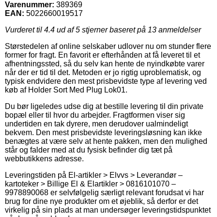
Varenummer:
389369
EAN:
5022660019517
Vurderet til
4.4
ud af 5 stjerner baseret på
13
anmeldelser
Størstedelen af online selskaber udlover nu om stunder flere
former for fragt. En favorit er efterhånden at få leveret til et
afhentningssted, så du selv kan hente de nyindkøbte varer
når der er tid til det. Metoden er jo rigtig uproblematisk, og
typisk endvidere den mest prisbevidste type af levering ved
køb af Holder Sort Med Plug Lok01.
Du bør ligeledes udse dig at bestille levering til din private
bopæl eller til hvor du arbejder. Fragtformen viser sig
undertiden en tak dyrere, men derudover ualmindeligt
bekvem. Den mest prisbevidste leveringsløsning kan ikke
benægtes at være selv at hente pakken, men den mulighed
står og falder med at du fysisk befinder dig tæt på
webbutikkens adresse.
Leveringstiden på El-artikler > Elvvs > Leverandør –
kartoteker > Billige El & Elartikler > 0816101070 –
9978890068 er selvfølgelig særligt relevant forudsat vi har
brug for dine nye produkter om et øjeblik, så derfor er det
virkelig på sin plads at man undersøger leveringstidspunktet