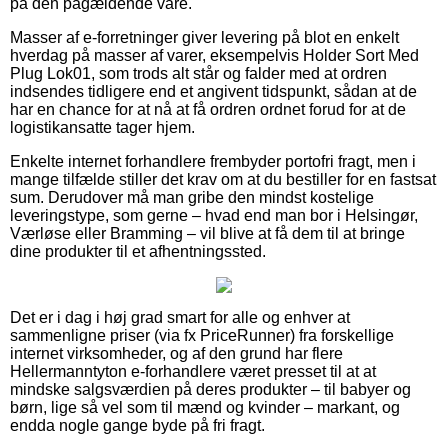
på den pågældende vare.
Masser af e-forretninger giver levering på blot en enkelt
hverdag på masser af varer, eksempelvis Holder Sort Med
Plug Lok01, som trods alt står og falder med at ordren
indsendes tidligere end et angivent tidspunkt, sådan at de
har en chance for at nå at få ordren ordnet forud for at de
logistikansatte tager hjem.
Enkelte internet forhandlere frembyder portofri fragt, men i
mange tilfælde stiller det krav om at du bestiller for en fastsat
sum. Derudover må man gribe den mindst kostelige
leveringstype, som gerne – hvad end man bor i Helsingør,
Værløse eller Bramming – vil blive at få dem til at bringe
dine produkter til et afhentningssted.
Det er i dag i høj grad smart for alle og enhver at
sammenligne priser (via fx PriceRunner) fra forskellige
internet virksomheder, og af den grund har flere
Hellermanntyton e-forhandlere været presset til at at
mindske salgsværdien på deres produkter – til babyer og
børn, lige så vel som til mænd og kvinder – markant, og
endda nogle gange byde på fri fragt.