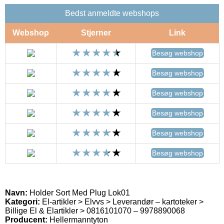
Bedst anmeldte webshops
Webshop
Stjerner
Link
Besøg webshop
Besøg webshop
Besøg webshop
Besøg webshop
Besøg webshop
Besøg webshop
Navn:
Holder Sort Med Plug Lok01
Kategori:
El-artikler > Elvvs > Leverandør – kartoteker >
Billige El & Elartikler > 0816101070 – 9978890068
Producent:
Hellermanntyton