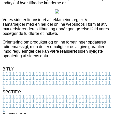
indtryk af hvor tilfredse kunderne er.
Vores side er finansieret af reklameindtægter. Vi
samarbejder med en hel del online webshops i form af at vi
markedsfører deres tilbud, og opnår godtgørelse ifald vores
besøgende fuldfører et indkøb.
Orientering om produkter og online forretninger opdateres
rutinemæssigt, men det er umuligt for os at give garantier
imod reguleringer der kan være realiseret siden nyligste
opdatering af sidens data.
BITLY:
1
1
1
1
1
1
1
1
1
1
1
1
1
1
1
1
1
1
1
1
1
1
1
1
1
1
1
1
1
1
1
1
1
1
1
1
1
1
1
1
1
1
1
1
1
1
1
1
1
1
1
1
1
1
1
1
1
1
1
1
1
1
1
1
1
1
1
1
1
1
1
1
1
1
1
1
1
1
1
1
1
1
1
1
1
1
1
1
1
1
1
1
1
1
1
1
1
1
1
1
SPOTIFY:
1
1
1
1
1
1
1
1
1
1
1
1
1
1
1
1
1
1
1
1
1
1
1
1
1
1
1
1
1
1
1
1
1
1
1
1
1
1
1
1
1
1
1
1
1
1
1
1
1
1
1
1
1
1
1
1
1
1
1
1
1
1
1
1
1
1
1
1
1
1
1
1
1
1
1
1
1
1
1
1
1
1
1
1
1
1
1
1
1
1
1
1
1
1
1
1
1
1
1
1