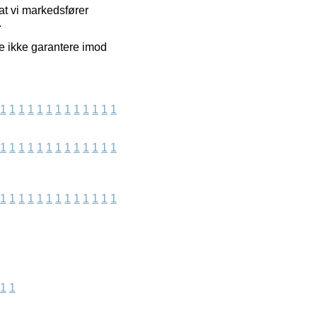
 at vi markedsfører
.
e ikke garantere imod
1
1
1
1
1
1
1
1
1
1
1
1
1
1
1
1
1
1
1
1
1
1
1
1
1
1
1
1
1
1
1
1
1
1
1
1
1
1
1
1
1