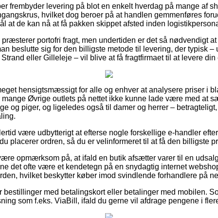
er frembyder levering på blot en enkelt hverdag på mange af s
ngangskrus, hvilket dog beroer på at handlen gemmenføres forud 
ål at de kan nå at få pakken skippet afsted inden logistikperson
 præsterer portofri fragt, men undertiden er det så nødvendigt at 
n beslutte sig for den billigste metode til levering, der typisk
rand eller Gilleleje – vil blive at få fragtfirmaet til at levere di
meget hensigtsmæssigt for alle og enhver at analysere priser i bl
r mange Øvrige outlets på nettet ikke kunne lade være med at s
nge og piger, og ligeledes også til damer og herrer – betragteli
ling.
ertid være udbytterigt at efterse nogle forskellige e-handler efte
u placerer ordren, så du er velinformeret til at få den billigste pr
ære opmærksom på, at ifald en butik afsætter varer til en udsalg
nne det ofte være et kendetegn på en snydagtig internet webshop.
 orden, hvilket beskytter køber imod svindlende forhandlere på net
for bestillinger med betalingskort eller betalinger med mobilen. S
ning som f.eks. ViaBill, ifald du gerne vil afdrage pengene i fler