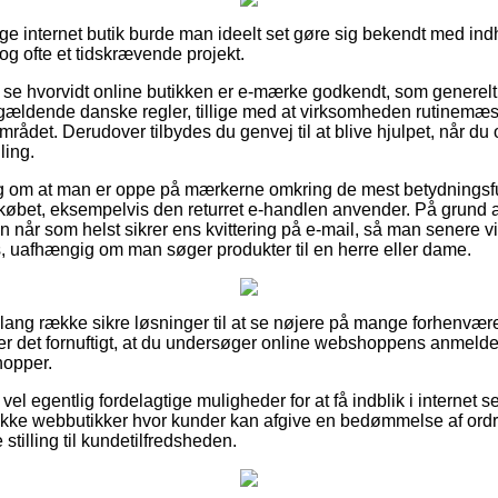
rige internet butik burde man ideelt set gøre sig bekendt med in
dog ofte et tidskrævende projekt.
 at se hvorvidt online butikken er e-mærke godkendt, som generelt
 gældende danske regler, tillige med at virksomheden rutinemæss
området. Derudover tilbydes du genvej til at blive hjulpet, når du
ling.
slag om at man er oppe på mærkerne omkring de mest betydningsfu
købet, eksempelvis den returret e-handlen anvender. På grund 
 når som helst sikrer ens kvittering på e-mail, så man senere vi
s, uafhængig om man søger produkter til en herre eller dame.
n lang række sikre løsninger til at se nøjere på mange forhenvæ
er det fornuftigt, at du undersøger online webshoppens anmeldels
hopper.
 vel egentlig fordelagtige muligheder for at få indblik i internet s
kke webbutikker hvor kunder kan afgive en bedømmelse af ordre
 stilling til kundetilfredsheden.