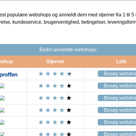
t populære webshops og anmeldt dem med stjerner fra 1 til 5 ud
rrelse, kundeservice, brugervenlighed, betingelser, leveringsfor
Bedst anmeldte webshops
bshop
Stjerner
Link
Besøg websh
Besøg websh
Besøg websh
Besøg websh
Besøg websh
Besøg websh