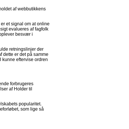
dholdet af webbutikkens
 er et signal om at online
igt evalueres af fagfolk
 oplever besvær i
lde retningslinjer der
af dette er det på samme
l kunne eftervise ordren
rende forbrugeres
er af Holder til
elskabets popularitet.
forløbet, som lige så