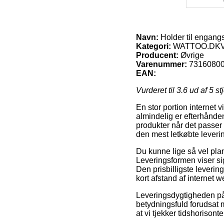
Navn:
Holder til engang
Kategori:
WATTOO.DKVæ
Producent:
Øvrige
Varenummer:
7316080
EAN:
Vurderet til
3.6
ud af 5 st
En stor portion internet 
almindelig er efterhånde
produkter når det passer
den mest letkøbte leveri
Du kunne lige så vel planl
Leveringsformen viser s
Den prisbilligste leverin
kort afstand af internet
Leveringsdygtigheden p
betydningsfuld forudsat
at vi tjekker tidshoriso