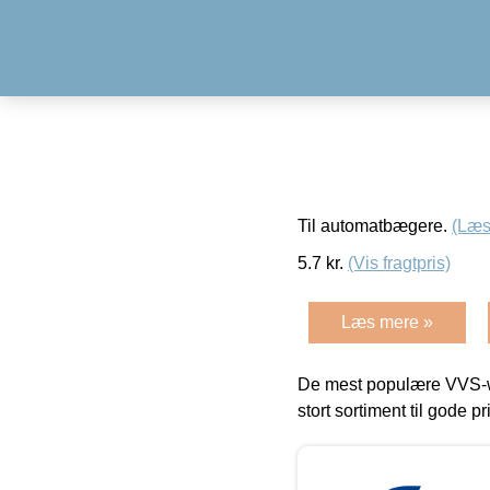
Til automatbægere.
(Læs
5.7
kr.
(Vis fragtpris)
Læs mere »
De mest populære VVS-w
stort sortiment til gode pr