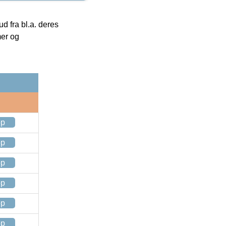
 fra bl.a. deres
mer og
op
op
op
op
op
op