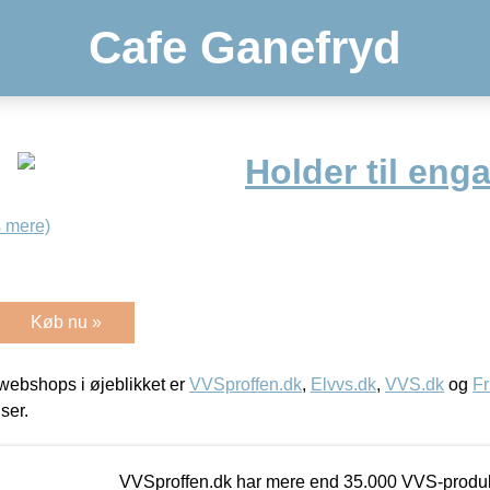
Cafe Ganefryd
Holder til eng
 mere)
Køb nu »
ebshops i øjeblikket er
VVSproffen.dk
,
Elvvs.dk
,
VVS.dk
og
Fr
iser.
VVSproffen.dk har mere end 35.000 VVS-produk