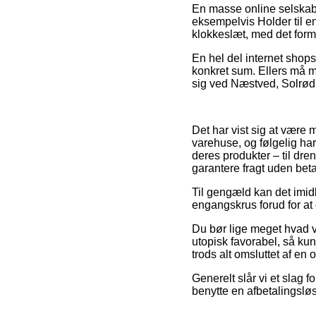
En masse online selskab
eksempelvis Holder til e
klokkeslæt, med det form
En hel del internet shops
konkret sum. Ellers må ma
sig ved Næstved, Solrød St
Det har vist sig at være 
varehuse, og følgelig ha
deres produkter – til dre
garantere fragt uden beta
Til gengæld kan det imidl
engangskrus forud for at d
Du bør lige meget hvad v
utopisk favorabel, så ku
trods alt omsluttet af en
Generelt slår vi et slag 
benytte en afbetalingsløs