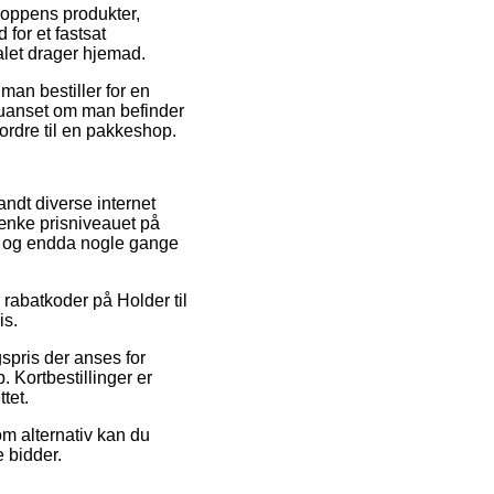
hoppens produkter,
for et fastsat
alet drager hjemad.
man bestiller for en
 – uanset om man befinder
n ordre til en pakkeshop.
andt diverse internet
ænke prisniveauet på
gt, og endda nogle gange
r rabatkoder på Holder til
is.
spris der anses for
 Kortbestillinger er
tet.
om alternativ kan du
e bidder.