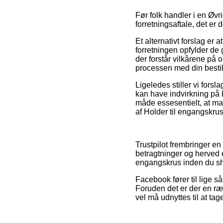
Før folk handler i en Øv
forretningsaftale, det er 
Et alternativt forslag er
forretningen opfylder de
der forstår vilkårene på 
processen med din bestil
Ligeledes stiller vi for
kan have indvirkning på 
måde essesentielt, at man
af Holder til engangskru
Trustpilot frembringer e
betragtninger og herved 
engangskrus inden du s
Facebook fører til lige så
Foruden det er der en ræ
vel må udnyttes til at tage