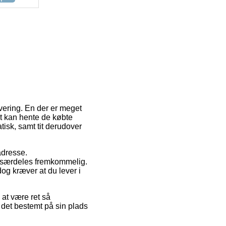
evering. En der er meget
t kan hente de købte
isk, samt tit derudover
 adresse.
e særdeles fremkommelig.
dog kræver at du lever i
t være ret så
det bestemt på sin plads