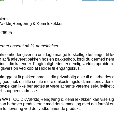
skrus
rktøjRengøring & KemiTekøkken
026995
jerner baseret på
21
anmeldelser
virksomheder giver nu om dage mange forskellige løsninger til l
n at få afleveret pakken hos en pakkeshop, fordi du dermed nem
 ind i din kalender. Fragtmuligheden er nemlig vældig uproblemat
ngsversion ved køb af Holder til engangskrus.
ægge at få pakken bragt til din privatbolig eller til dit arbejdes
ig godt nok en lille smule mere omkostningsfuld, men endvider
gstype kan ikke benægtes at være at hente varerne selv, hvilket 
 webshoppens adresse.
å WATTOO.DKVærktøjRengøring & KemiTekøkken kan vise sig a
 man behøver produkterne med det samme, og med det formål er 
nten for levering ved det vedkommende produkt.