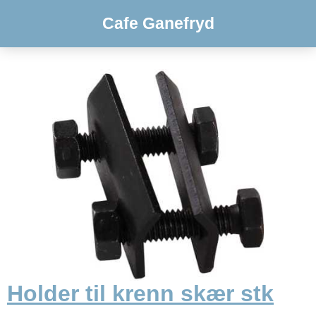
Cafe Ganefryd
Holder til krenn skær stk