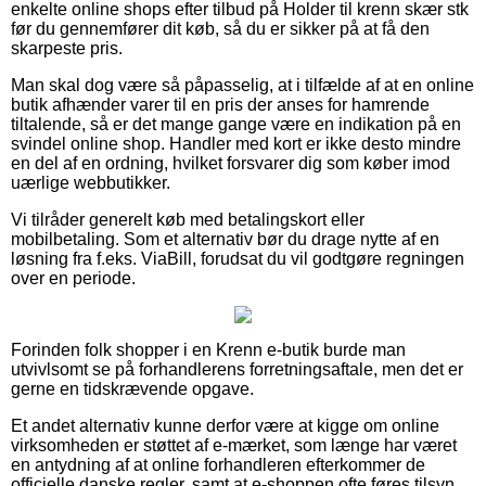
enkelte online shops efter tilbud på Holder til krenn skær stk
før du gennemfører dit køb, så du er sikker på at få den
skarpeste pris.
Man skal dog være så påpasselig, at i tilfælde af at en online
butik afhænder varer til en pris der anses for hamrende
tiltalende, så er det mange gange være en indikation på en
svindel online shop. Handler med kort er ikke desto mindre
en del af en ordning, hvilket forsvarer dig som køber imod
uærlige webbutikker.
Vi tilråder generelt køb med betalingskort eller
mobilbetaling. Som et alternativ bør du drage nytte af en
løsning fra f.eks. ViaBill, forudsat du vil godtgøre regningen
over en periode.
Forinden folk shopper i en Krenn e-butik burde man
utvivlsomt se på forhandlerens forretningsaftale, men det er
gerne en tidskrævende opgave.
Et andet alternativ kunne derfor være at kigge om online
virksomheden er støttet af e-mærket, som længe har været
en antydning af at online forhandleren efterkommer de
officielle danske regler, samt at e-shoppen ofte føres tilsyn