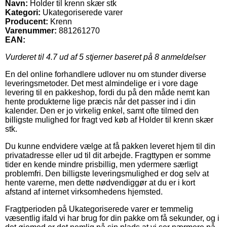
Navn:
Holder til krenn skær stk
Kategori:
Ukategoriserede varer
Producent:
Krenn
Varenummer:
881261270
EAN:
Vurderet til
4.7
ud af 5 stjerner baseret på
8
anmeldelser
En del online forhandlere udlover nu om stunder diverse
leveringsmetoder. Det mest almindelige er i vore dage
levering til en pakkeshop, fordi du på den måde nemt kan
hente produkterne lige præcis når det passer ind i din
kalender. Den er jo virkelig enkel, samt ofte tilmed den
billigste mulighed for fragt ved køb af Holder til krenn skær
stk.
Du kunne endvidere vælge at få pakken leveret hjem til din
privatadresse eller ud til dit arbejde. Fragttypen er somme
tider en kende mindre prisbillig, men ydermere særligt
problemfri. Den billigste leveringsmulighed er dog selv at
hente varerne, men dette nødvendiggør at du er i kort
afstand af internet virksomhedens hjemsted.
Fragtperioden på Ukategoriserede varer er temmelig
væsentlig ifald vi har brug for din pakke om få sekunder, og i