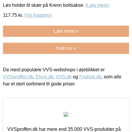
Løs holder til skær på Krenn boltsakse.
(Læs mere)
117.75
kr.
(Vis fragtpris)
Læs mere »
Køb nu »
De mest populære VVS-webshops i øjeblikket er
VVSproffen.dk
,
Elvvs.dk
,
VVS.dk
og
Frishop.dk
, som alle
har et stort sortiment til gode priser.
VVSproffen.dk har mere end 35.000 VVS-produkter på