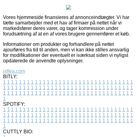
Vores hjemmeside finansieres af annonceindtægter. Vi har
tætte samarbejder med et hav af firmaer på nettet når vi
markedsfører deres varer, og tager kommission under
forudsætning af at en af vores brugere gennemfører et køb.
Informationer om produkter og forhandlere på nettet
ajourføres fra tid til anden, men vi kan ikke stilles ansvarlig
for modifikationer der eventuelt er iværksat siden vi nyligst
opdaterede de anvendte oplysninger.
jxflea.com
BITLY:
1
1
1
1
1
1
1
1
1
1
1
1
1
1
1
1
1
1
1
1
1
1
1
1
1
1
1
1
1
1
1
1
1
1
1
1
1
1
1
1
1
1
1
1
1
1
1
1
1
1
1
1
1
1
1
1
1
1
1
1
1
1
1
1
1
1
1
1
1
1
1
1
1
1
1
1
1
1
1
1
1
1
1
1
1
1
1
1
1
1
1
1
1
1
1
1
1
1
1
1
SPOTIFY:
1
1
1
1
1
1
1
1
1
1
1
1
1
1
1
1
1
1
1
1
1
1
1
1
1
1
1
1
1
1
1
1
1
1
1
1
1
1
1
1
1
1
1
1
1
1
1
1
1
1
1
1
1
1
1
1
1
1
1
1
1
1
1
1
1
1
1
1
1
1
1
1
1
1
1
1
1
1
1
1
1
1
1
1
1
1
1
1
1
1
1
1
1
1
1
1
1
1
1
1
CUTTLY BIO: