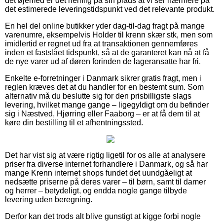
det øjemed er det nemlig på sin plads at vi ser nærmere på
det estimerede leveringstidspunkt ved det relevante produkt.
En hel del online butikker yder dag-til-dag fragt på mange
varenumre, eksempelvis Holder til krenn skær stk, men som
imidlertid er regnet ud fra at transaktionen gennemføres
inden et fastslået tidspunkt, så at de garanteret kan nå at få
de nye varer ud af døren forinden de lageransatte har fri.
Enkelte e-forretninger i Danmark sikrer gratis fragt, men i
reglen kræves det at du handler for en bestemt sum. Som
alternativ må du beslutte sig for den prisbilligste slags
levering, hvilket mange gange – ligegyldigt om du befinder
sig i Næstved, Hjørring eller Faaborg – er at få dem til at
køre din bestilling til et afhentningssted.
Det har vist sig at være rigtig ligetil for os alle at analysere
priser fra diverse internet forhandlere i Danmark, og så har
mange Krenn internet shops fundet det uundgåeligt at
nedsætte priserne på deres varer – til børn, samt til damer
og herrer – betydeligt, og endda nogle gange tilbyde
levering uden beregning.
Derfor kan det trods alt blive gunstigt at kigge forbi nogle