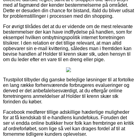
med af fagmænd der kender bestemmelserne på området.
Dette er desuden din chance for bistand, ifald du bliver udsat
for problemstillinger i processen med din shopping.
For øvrigt tilrådes det at du er vidende om de mest relevante
bestemmelser der kan have indflydelse på handlen, som for
eksempel hvilken ombytningspolitik internet forretningen
tilsikrer. I den relation er det tillige relevant, at man altid
opbevarer sin e-mail kvittering, således man i fremtiden kan
bevise handlen af Holder til krenn skær stk, uden hensyn til
om du leder efter en vare til en dreng eller pige.
Trustpilot tilbyder dig ganske belejlige løsninger til at fortolke
en lang række forhenværende forbrugeres evalueringer og
derved er det anbefalelsesværdigt, at du eftergår online
forretningens anmeldelser af Holder til krenn skær stk
forinden du køber.
Facebook medfører tillige adskillige hæderlige muligheder
for at få kendskab til e-handlens kundefokus. Foruden det
ser vi endda online butikker hvor folk kan frembringe en kritik
af ordreforløbet, som lige så vel kan drages fordel af til at
fornemme tidligere kunders oplevelser.